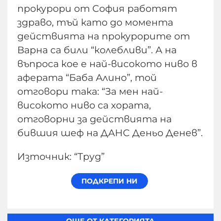
прокурори от София работят
здраво, тъй като до момента
действията на прокурорите от
Варна са били “колебливи”. А на
въпроса кое е най-високото ниво в
аферата “Баба Алино”, той
отговори така: “За мен най-
високото ниво са хората,
отговорни за действията на
бившия шеф на ДАНС Деньо Денев”.
Източник: “Труд”
ОЩЕ ОТ КАТЕГОРИЯТА