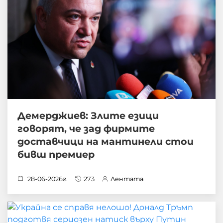
Демерджиев: Злите езици
говорят, че зад фирмите
доставчици на мантинели стои
бивш премиер
28-06-2026г.
273
Лентата