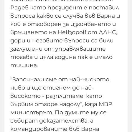
Радев като президент е поставил
въпроса какво се случва във Варна и
кой е отговорен за изгонването и
връщането на Невзоров от ДАНС,
дори и неговите въпроси са били
заглушени от управляващите
тогава и цяла година пак е имало
тишина.
“Започнали сме от най-ниското
ниво и ще стигнем до най-
високото - разплитаме, като
вървим отгоре надолу”, каза МВР
министърът. По думите му се
събират доказателства, а
командированите във Варна