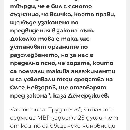
твърди, че е бил с ясното
съзнание, че всичко, което прави,
ще бъде узаконено по
предвидения в закона път.
Доколко това е така, ще
установят органите по
разследването, но за нас е
пределно ясно, че хората, които
са поемали такива ангажименти
и са усвоявали тези средства на
Олег Невзоров, ще отговарят
пред закона”, каза Демерджиев.
Както писа “Труд news”, миналата
седмица МВР задържа 25 души, пет
от които са общински чиновници