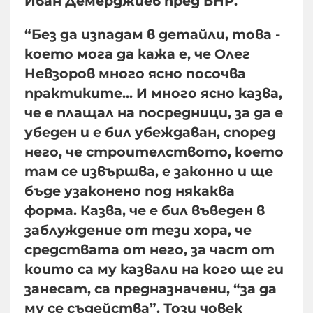
Иван Демерджиев пред БНР.
“Без да изпадам в детайли, това -
което мога да кажа е, че Олег
Невзоров много ясно посочва
практиките... И много ясно казва,
че е плащал на посредници, за да е
убеден и е бил убеждаван, според
него, че строителството, което
там се извършва, е законно и ще
бъде узаконено под някаква
форма. Казва, че е бил въведен в
заблуждение от тези хора, че
средствата от него, за част от
които са му казвали на кого ще ги
занесат, са предназначени, “за да
му се съдейства”. Този човек