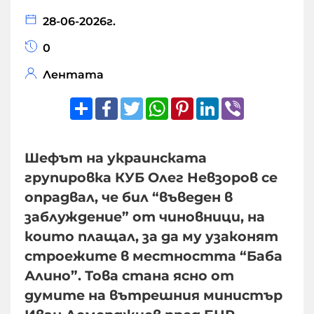
28-06-2026г.
0
Лентата
Share
Facebook
Twitter
WhatsApp
Pinterest
LinkedIn
Viber
Шефът на украинската
групировка КУБ Олег Невзоров се
опрадвал, че бил “въведен в
заблуждение” от чиновници, на
които плащал, за да му узаконят
строежите в местността “Баба
Алино”. Това стана ясно от
думите на вътрешния министър