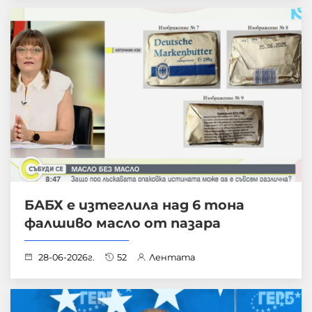
БАБХ е изтеглила над 6 тона
фалшиво масло от пазара
28-06-2026г.
52
Лентата