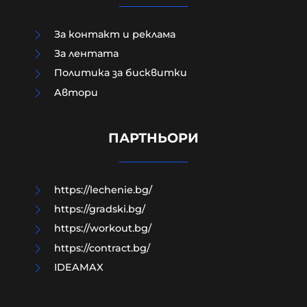
За контакт и реклама
За лентата
Политика за бисквитки
Aвтори
Как да загубим изборите в пет
прости стъпки?
ПАРТНЬОРИ
08-08-2026г.
83
Гост-автор
https://lechenie.bg/
https://gradski.bg/
https://workout.bg/
https://contract.bg/
IDEAMAX