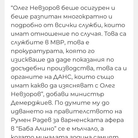
“Олег Невзоров беше осигурен и
беше разпитан многократно и
подробно от всички служби, които
имат отношение по случая. Това са
службите в МВР, това е
прокуратурата, която го
изискваше да даде показания по
досъдебни производства, това са и
органите на ДАНС, които също
имат какво да изясняват с Олег
Невзоров”, добави министър
Демерджиев. По думите му до
идването на правителството на
Румен Радев за варненската афера
в “Баба Алино” се е мълчало, а
когато миналата година самият