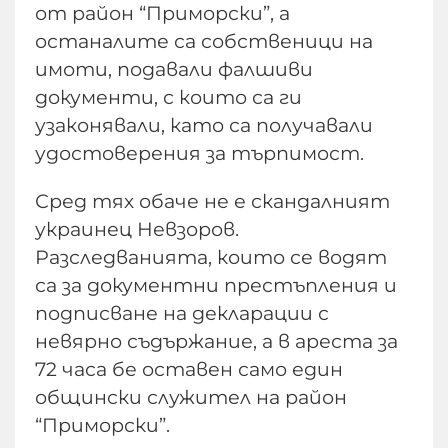
от район “Приморски”, а
останалите са собственици на
имоти, подавали фалшиви
документи, с които са ги
узаконявали, като са получавали
удостоверения за търпимост.
Сред тях обаче не е скандалният
украинец Невзоров.
Разследванията, които се водят
са за документни престъпления и
подписване на декларации с
невярно съдържание, а в ареста за
72 часа бе оставен само един
общински служител на район
“Приморски”.