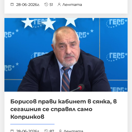
28-06-2026г.
51
Лентата
Борисов прави кабинет в сянка, в
сегашния се справял само
Копринков
28-06-2026г.
87
Лентата