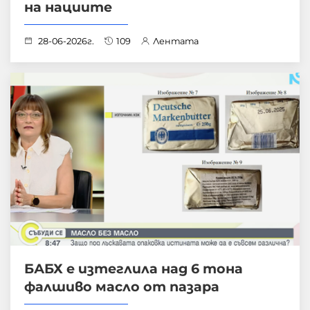
на нациите
28-06-2026г.
109
Лентата
БАБХ е изтеглила над 6 тона
фалшиво масло от пазара