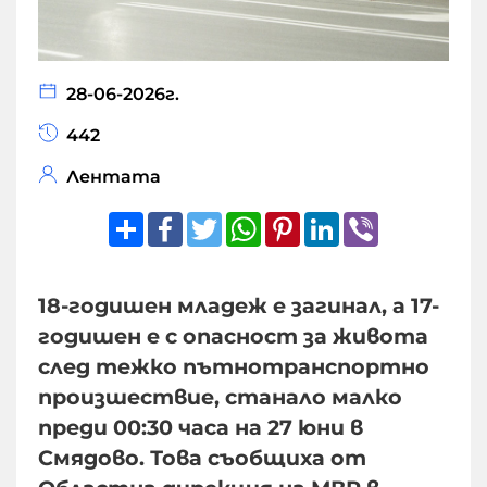
28-06-2026г.
442
Лентата
Share
Facebook
Twitter
WhatsApp
Pinterest
LinkedIn
Viber
18-годишен младеж е загинал, а 17-
годишен е с опасност за живота
след тежко пътнотранспортно
произшествие, станало малко
преди 00:30 часа на 27 юни в
Смядово. Това съобщиха от