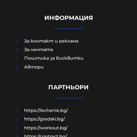
ИНФОРМАЦИЯ
За контакт и реклама
За лентата
Политика за бисквитки
Aвтори
Имало е човек на 37 г. с психика на
дете и деца на 15-17 с психика на
убийци и садисти
ПАРТНЬОРИ
08-08-2026г.
2
Гост-автор
https://lechenie.bg/
https://gradski.bg/
https://workout.bg/
https://contract.bg/