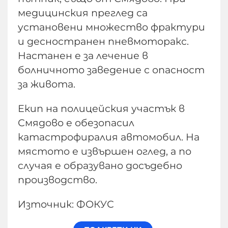
медицинския преглед са
установени множество фрактури
и десностранен пневмоторакс.
Настанен е за лечение в
болничното заведение с опасност
за живота.
Екип на полицейския участък в
Смядово е обезопасил
катастрофиралия автомобил. На
мястото е извършен оглед, а по
случая е образувано досъдебно
производство.
Източник: ФОКУС