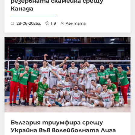
резервната скамейка срещу
Канада
28-06-2026г.
119
Лентата
България триумфира срещу
Украйна във волейболната Лига