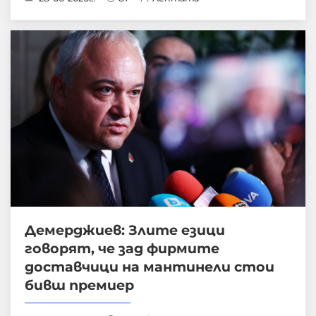
Демерджиев: Злите езици
говорят, че зад фирмите
доставчици на мантинели стои
бивш премиер