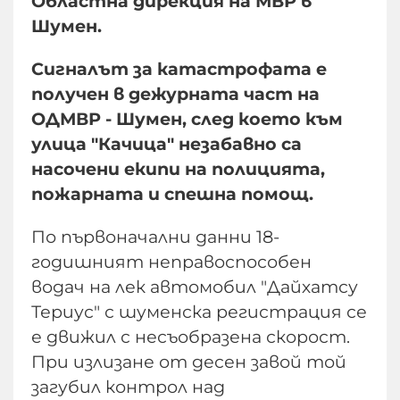
Областна дирекция на МВР в
Шумен.
Сигналът за катастрофата е
получен в дежурната част на
ОДМВР - Шумен, след което към
улица "Качица" незабавно са
насочени екипи на полицията,
пожарната и спешна помощ.
По първоначални данни 18-
годишният неправоспособен
водач на лек автомобил "Дайхатсу
Териус" с шуменска регистрация се
е движил с несъобразена скорост.
При излизане от десен завой той
загубил контрол над