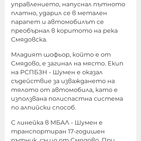
управлението, напуснал пътното
платно, ударил се в метален
парапет и автомобилът се
преобърнал в коритото на река
Смядовска.
Младият шофьор, който е от
Смядово, е загинал на място. Екип
на РСПБЗН - Шумен е оказал
съдействие за изваждането на
тялото от автомобила, като е
използвана полиспастна система
по алпийски способ.
С линейка в МБАЛ - Шумен е
транспортиран 17-годишен
пътник, също от Смядово. При