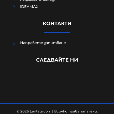
IDEAMAX
КОНТАКТИ
Направете запитване
"Такъв случай не съм срещал
никога": Адвокат Людмил
СЛЕДВАЙТЕ НИ
Рангелов за убийството в
Пловдив
08-08-2026г.
534
Лентата
© 2026 Lentata.com | Всички права запазени.