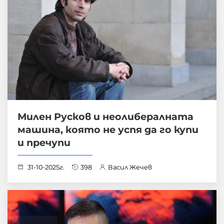
Милен Русков и неолибералната
машина, която не успя да го купи
и пречупи
31-10-2025г.
398
Васил Жечев