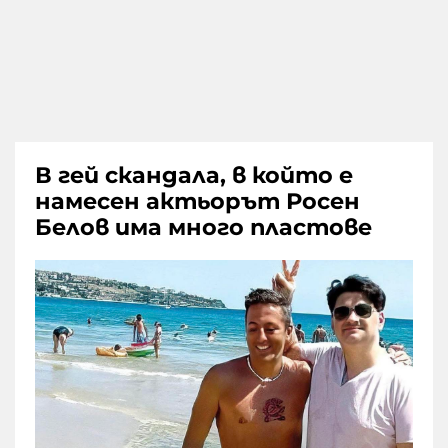
В гей скандала, в който е
намесен aктьорът Росен
Белов има много пластове