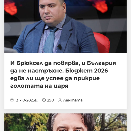
И Брюксел да повярва, и България
да не настръхне. Бюджет 2026
едва ли ще успее да прикрие
голотата на царя
31-10-2025г.
290
Лентата