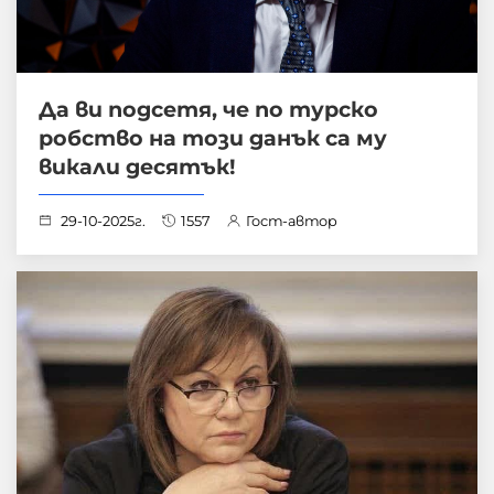
Да ви подсетя, че по турско
робство на този данък са му
викали десятък!
29-10-2025г.
1557
Гост-автор