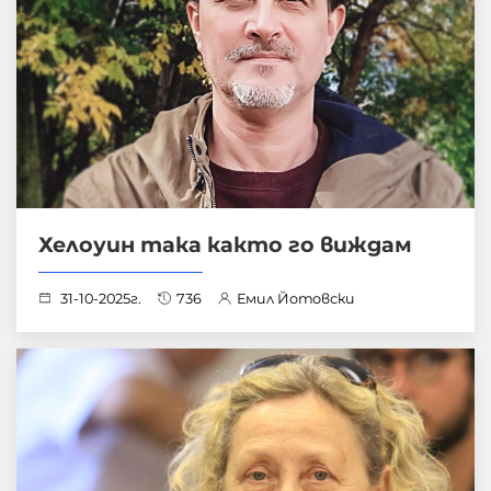
Хелоуин така както го виждам
31-10-2025г.
736
Емил Йотовски