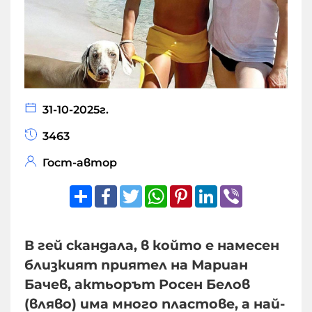
31-10-2025г.
3463
Гост-автор
Share
Facebook
Twitter
WhatsApp
Pinterest
LinkedIn
Viber
В гей скандала, в който е намесен
близкият приятел на Мариан
Бачев, актьорът Росен Белов
(вляво) има много пластове, а най-