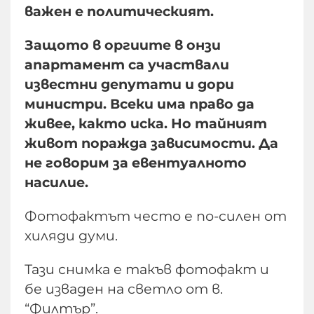
важен е политическият.
Защото в оргиите в онзи
апартамент са участвали
известни депутати и дори
министри. Всеки има право да
живее, както иска. Но тайният
живот поражда зависимости. Да
не говорим за евентуалното
насилие.
Фотофактът често е по-силен от
хиляди думи.
Тази снимка е такъв фотофакт и
бе изваден на светло от в.
“Филтър”.