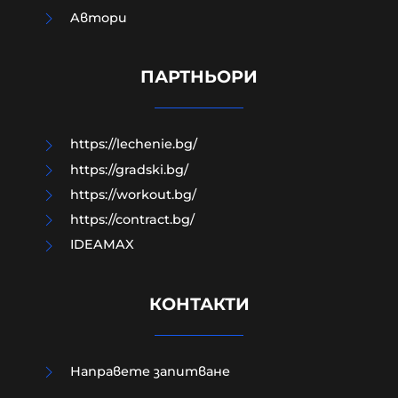
Aвтори
Как да загубим изборите в пет
прости стъпки?
ПАРТНЬОРИ
08-08-2026г.
146
Гост-автор
https://lechenie.bg/
https://gradski.bg/
https://workout.bg/
https://contract.bg/
IDEAMAX
КОНТАКТИ
Направете запитване