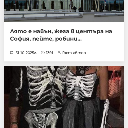
Лято е навън, жега в центъра на
София, пейте, робини...
31-10-2025г.
1391
Гост-автор