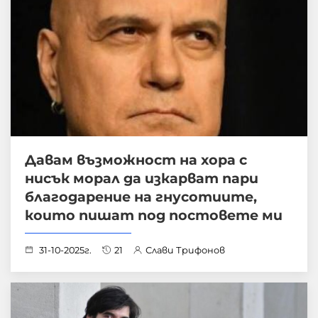
Давам възможност на хора с
нисък морал да изкарват пари
благодарение на гнусотиите,
които пишат под постовете ми
31-10-2025г.
21
Слави Трифонов