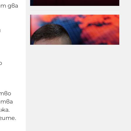
от два
и
о
Модернизацията на
бойната ни авиация –
срамна история за 17
ство
години нехайство и
итва
саботажи
жа.
гите.
06-08-2026г.
113
Лентата