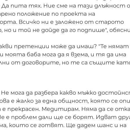
 Да пита тях. Ние сме на тази длъжност 
арено положение по проекта на
рта. Всичко ни е заложено от старото
 но и той не дойде да го подпише", обясн
какви претенции може да имаш? "Те нямат
и моята баба мога да я взема, и тя да има
лни от договорите, но те са същите кат
. Не мога да разбера какво мъжко достойн
ова е жалко за една общност, която се оп
 е прекрасен. Медитирам. Няма да се отка
 Не е проблем дали ще се борят. Идват дру
ма, които се готвят. Ще дадем шанс и на