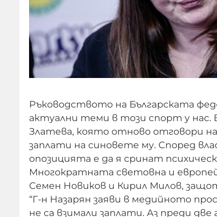
Ръководството на Българската феде
актуални теми в този спорт у нас.
Златева, която отново отговори н
заплати на синовете му. Според в
опозицията е да я сринат психическ
Многократната световна и европей
Семен Новиков и Кирил Милов, защо
“Г-н Назарян заяви в медийното пр
не са взимали заплати. Аз преди две