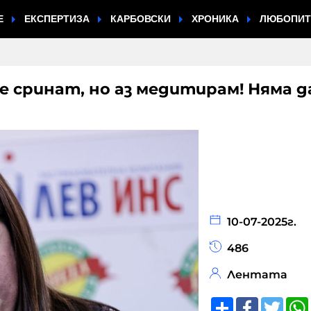
Е
ЕКСПЕРТИЗА
КАРБОВСКИ
ХРОНИКА
ЛЮБОПИ
е сринат, но аз медитирам! Няма д
10-07-2025г.
486
Лентата
Share
Faceboo
Twitt