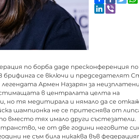
LinkedIn
Viber
рация по борба даде пресконференция по
 В брифинга се включи и председателят С
а легендата Армен Назарян за неизплатен
ластимащата в централата целта на
и, но тя медитирала и нямало да се откаж
ска шампионка не се притеснява от липс
то вместо тях имало други състезатели.
остранство, че от две години неговите си
 години не съм била никаква във федерация