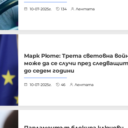
10-07-2025г.
134
Лентата
Марк Рюте: Трета световна вой
може да се случи през следващи
до седем години
10-07-2025г.
46
Лентата
Парламентът блокира ключови