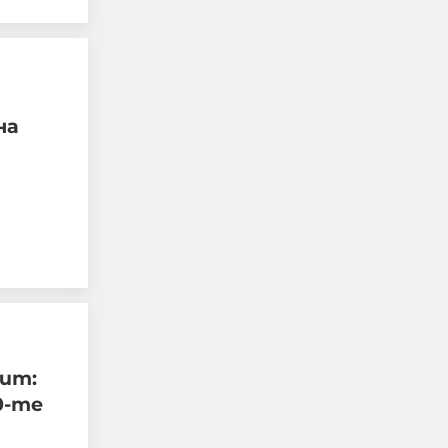
на
Украйна е получила
колосалните 200
милиарда долара
международна
подкрепа
пит:
06-08-2026г.
94
Лентата
0-те