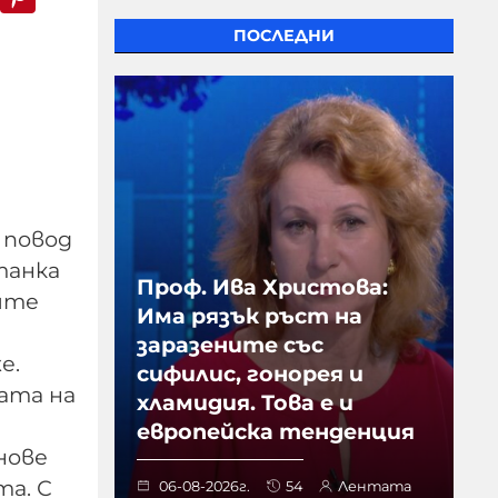
ПОСЛЕДНИ
 повод
танка
Проф. Ива Христова:
ите
Има рязък ръст на
заразените със
е.
сифилис, гонорея и
ата на
хламидия. Това е и
европейска тенденция
нове
та. С
06-08-2026г.
54
Лентата