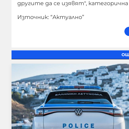
другите да се изявят", категорична
Източник: “Актуално”
ОЩ