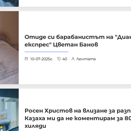
Отиде си барабанистът на "Диа
експрес" Цветан Банов
10-07-2025г.
40
Лентата
Росен Христов на влизане за раз
Казаха ми да не коментирам за 8
хиляди