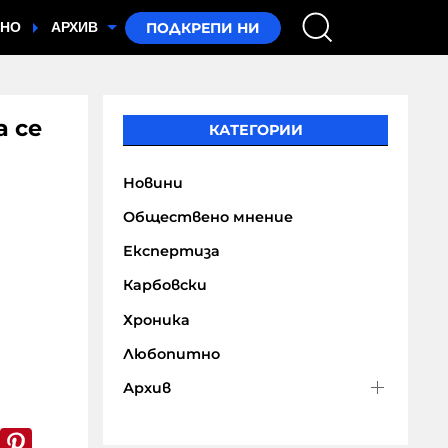
ТНО
АРХИВ
а се
КАТЕГОРИИ
Новини
Обществено мнение
Експертиза
Карбовски
Хроника
Любопитно
Архив
k
er
WhatsApp
Pinterest