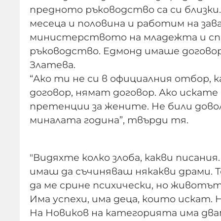
предното ръководство са си близки.
месеца и половина и работим на зав
министерството на младежта и спо
ръководство. Едмонд имаше договор,
Златева.
“Ако ти не си в официалния отбор, 
договор, нямат договор. Ако искате 
претенции за жените. Не били дово
миналата година”, твърди тя.
"Видяхте колко злоба, какви писания
имаш да съчиняваш някакви драми. Т
да ме срине психически, но животът
Има успехи, има деца, които искат.
На Новиков на категорията има два