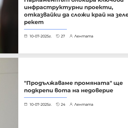
инфраструктурни проекти,
отказвайки да сложи край на зел
рекет
10-07-2025г.
27
Лентата
"Продължаваме промяната" ще
подкрепи вота на недоверие
10-07-2025г.
24
Лентата