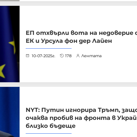
ЕП отхвърли вота на недоверие
ЕК и Урсула фон дер Лайен
10-07-2025г.
178
Лентата
NYT: Путин игнорира Тръмп, за
очаква пробив на фронта в Украй
близко бъдеще