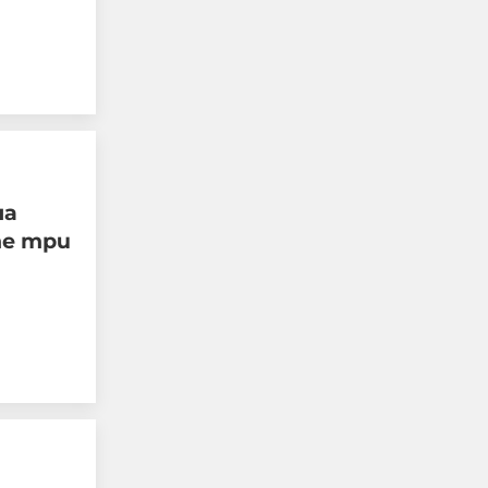
на
те три
Тревога в столичен мол,
хората са изведени от
сградата
06-08-2026г.
1111
Лентата
Този човек или не
пътува и няма
НАЙ-ЧЕТЕНИ
никаква