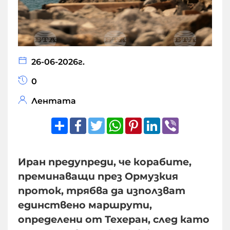
26-06-2026г.
0
Лентата
Share
Facebook
Twitter
WhatsApp
Pinterest
LinkedIn
Viber
Иран предупреди, че корабите,
преминаващи през Ормузкия
проток, трябва да използват
единствено маршрути,
определени от Техеран, след като