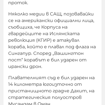
проток.
Няколко медии в САЩ, позовавайки
се на американски официални лица,
съобщиха, че Корпуса на
гвардейците на Ислямската
революция (КГИР) е атакувал
кораба, който е плавал под флага на
Сингапур. Според „Вашингтон
пост“ корабът е бил ударен от
ирански дрон.
Плавателният съд е бил ударен на
14 километра югоизточно от
пристанищното градче Дахит, на
стратегическия полуостров
Мусандам в Оман.