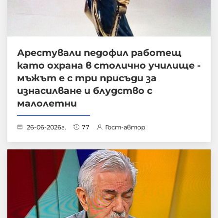
Арестували педофил работещ
като охрана в столично училище -
мъжът е с три присъди за
изнасилване и блудство с
малолетни
26-06-2026г.
77
Гост-автор