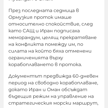
През последната седмица в
Ормузкия проток имаше
относително спокойствие, след
като САЩ и Иран подписаха
меморандум, целящ прекратяване
на конфликта помежду им, по
силата на който бяха отменени
ограниченията върху
корабоплаването в протока.
Документът предвижда 60-дневен
период на свободно корабоплаване,
докато Иран и Оман обсъждат
бъдещия режим на управление на
стратегическия морски маршрут,