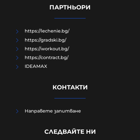
Кръвопролитен мир!
ПАРТНЬОРИ
06-08-2026г.
151
Емил Йотовски
https://lechenie.bg/
https://gradski.bg/
https://workout.bg/
https://contract.bg/
IDEAMAX
КОНТАКТИ
Когато Урсула плаща на Мароко за
Направете запитване
да ги спре да правят мизерии по
границите тя всъщност
СЛЕДВАЙТЕ НИ
възражда една много стара