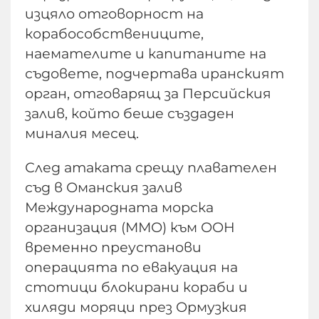
изцяло отговорност на
корабособствениците,
наемателите и капитаните на
съдовете, подчертава иранският
орган, отговарящ за Персийския
залив, който беше създаден
миналия месец.
След атаката срещу плавателен
съд в Оманския залив
Международната морска
организация (ММО) към ООН
временно преустанови
операцията по евакуация на
стотици блокирани кораби и
хиляди моряци през Ормузкия