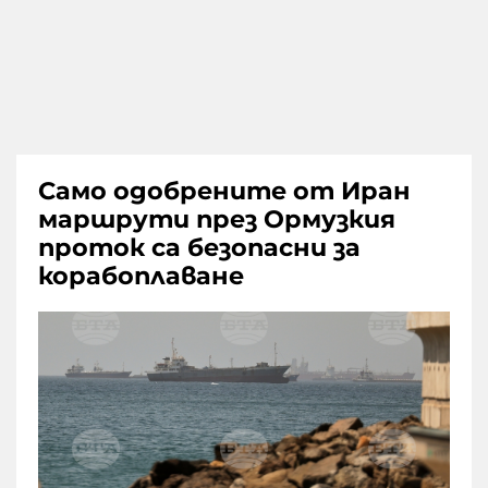
Само одобрените от Иран
маршрути през Ормузкия
проток са безопасни за
корабоплаване