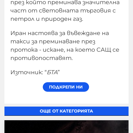
през който преминава значителна
част от световната търговия с
петрол и природен газ.
Иран настоява за въвеждане на
такси за преминаване през
протока - искане, на което САЩ се
противопоставят.
Източник: “
БТА
”
ОЩЕ ОТ КАТЕГОРИЯТА