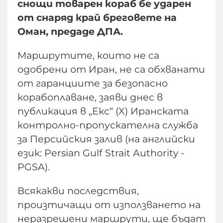
снощи товарен кораб бе ударен
от снаряд край бреговете на
Оман, предаде ДПА.
Маршрутите, които не са
одобрени от Иран, не са обхванати
от гаранциите за безопасно
корабоплаване, заяви днес в
публикация в „Екс“ (X) Иранската
контролно-пропускателна служба
за Персийския залив (на английски
език: Persian Gulf Strait Authority -
PGSA).
Всякакви последствия,
произтичащи от използването на
неразрешени маршрути, ще бъдат