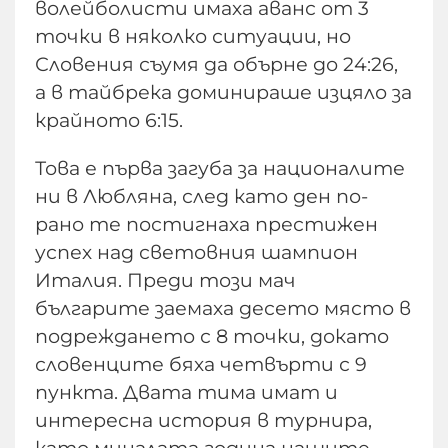
волейболисти имаха аванс от 3
точки в няколко ситуации, но
Словения съумя да обърне до 24:26,
а в тайбрека доминираше изцяло за
крайното 6:15.
Това е първа загуба за националите
ни в Любляна, след като ден по-
рано те постигнаха престижен
успех над световния шампион
Италия. Преди този мач
българите заемаха десето място в
подреждането с 8 точки, докато
словенците бяха четвърти с 9
пункта. Двата тима имат и
интересна история в турнира,