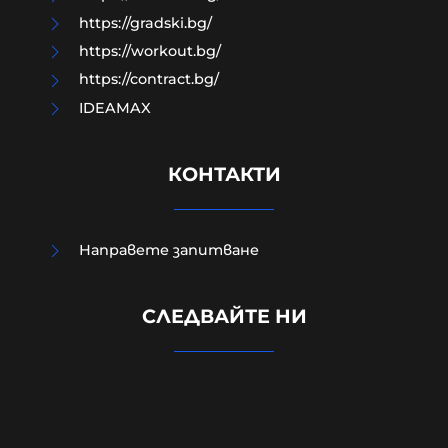
https://gradski.bg/
https://workout.bg/
https://contract.bg/
IDEAMAX
КОНТАКТИ
Направете запитване
Няма пострадали, евакуираха
СЛЕДВАЙТЕ НИ
около 300 души след взривовете
във военния завод край Трявна
10-08-2026г.
68
Лентата