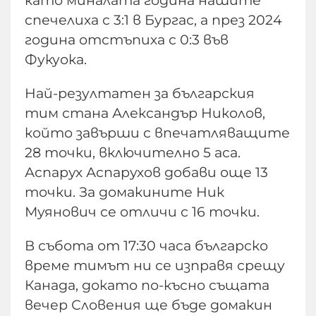
като миналата година нашите
спечелиха с 3:1 в Бургас, а през 2024
година отстъпиха с 0:3 във
Фукуока.
Най-резултатен за българския
тим стана Александър Николов,
който завърши с впечатляващите
28 точки, включително 5 аса.
Аспарух Аспарухов добави още 13
точки. За домакините Ник
Муянович се отличи с 16 точки.
В събота от 17:30 часа българско
време тимът ни се изправя срещу
Канада, докато по-късно същата
вечер Словения ще бъде домакин