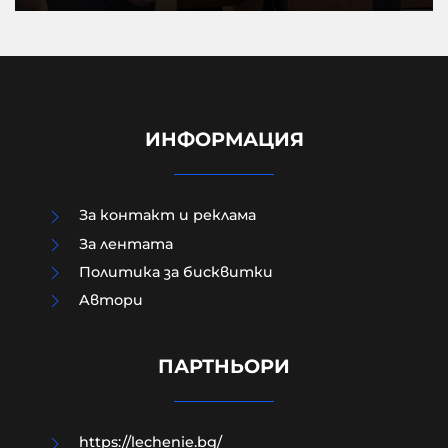
ИНФОРМАЦИЯ
За контакт и реклама
За лентата
Политика за бисквитки
Aвтори
Украинец пробва да подкупи
полицай с 20 евро при
регистрация на кола
ПАРТНЬОРИ
10-08-2026г.
7
Лентата
https://lechenie.bg/