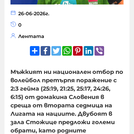
26-06-2026г.
0
Лентата
Share
Facebook
Twitter
WhatsApp
Pinterest
LinkedIn
Viber
Мъжкият ни национален отбор по
волейбол претърпя поражение с
2:3 гейма (25:19, 21:25, 25:17, 24:26,
6:15) от домакина Словения в
среща от втората седмица на
Лигата на нациите. Двубоят в
зала Стожице предложи големи
обрати, като родните