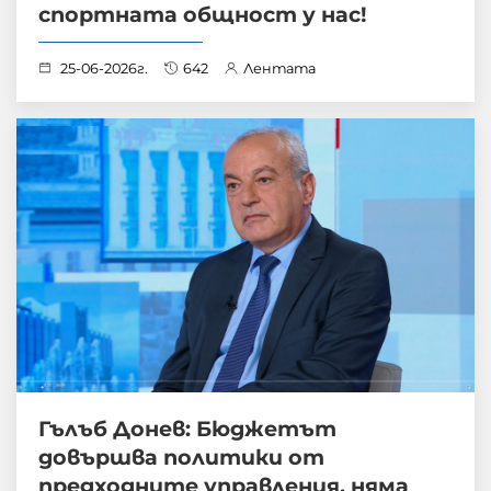
спортната общност у нас!
25-06-2026г.
642
Лентата
Гълъб Донев: Бюджетът
довършва политики от
предходните управления, няма