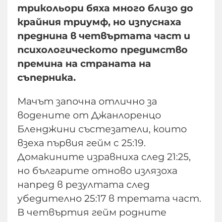
трикольори бяха много близо до
крайния триумф, но изпуснаха
преднина в четвъртата част и
психологическото предимство
премина на страната на
съперника.
Мачът започна отлично за
водените от Джанлоренцо
Бленджини състезатели, които
взеха първия гейм с 25:19.
Домакините изравниха след 21:25,
но българите отново излязоха
напред в резултата след
убедително 25:17 в третата част.
В четвъртия гейм родните