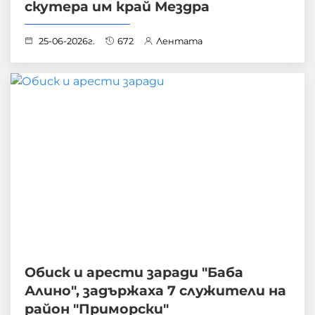
скутера им край Мездра
25-06-2026г.
672
Лентата
Обиск и арести заради "Баба
Алино", задържаха 7 служители на
район "Приморски"