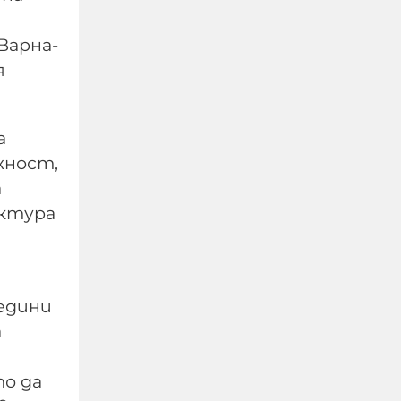
Варна-
CNN: Запасите на САЩ
я
от ключови боеприпаси
са на опасно ниско ниво,
а
главният генерал на
Тръмп търси изход от
жност,
войната с Иран
а
уктура
09-08-2026г.
82
Лентата
едини
а
то да