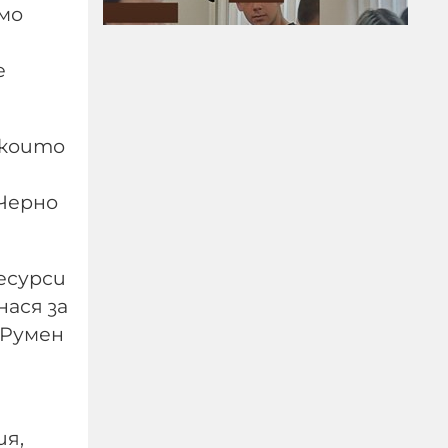
амо
е
Преди убийството на
 които
Младежкия хълм: Двама
от групата гонили
Черно
"наркоман", за да го
накажат
есурси
09-08-2026г.
614
Лентата
нася за
 Румен
ия,