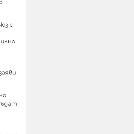
в
Николай Попов: Ако съм
бил член на ГЕРБ, това
юз с
означава ли, че дъщеря
ми с право е била убита
от тираджията и че
силно
сам съм си заслужил
тази съдба?
заяви
09-08-2026г.
184
Лентата
Този човек или не
пътува и няма
НАЙ-ЧЕТЕНИ
никаква
но
представа какви
 бъдат
са цените в най-
добрите
ресторанти по
света, или
просто е
изключително