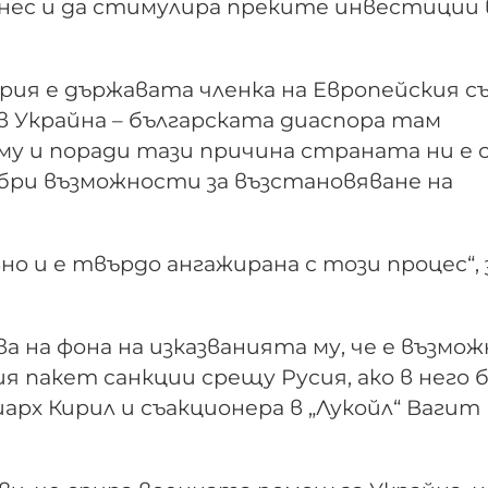
нес и да стимулира преките инвестиции 
рия е държавата членка на Европейския съ
в Украйна – българската диаспора там
му и поради тази причина страната ни е 
обри възможности за възстановяване на
но и е твърдо ангажирана с този процес“, 
 на фона на изказванията му, че е възмож
ия пакет санкции срещу Русия, ако в него
рх Кирил и съакционера в „Лукойл“ Вагит