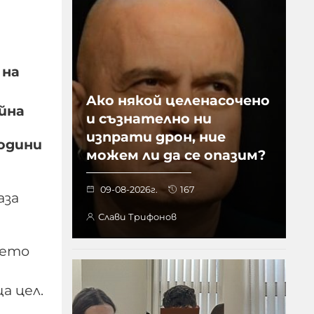
 на
Aко някой целенасочено
айна
и съзнателно ни
изпрати дрон, ние
години
можем ли да се опазим?
09-08-2026г.
167
аза
Слави Трифонов
нето
а цел.