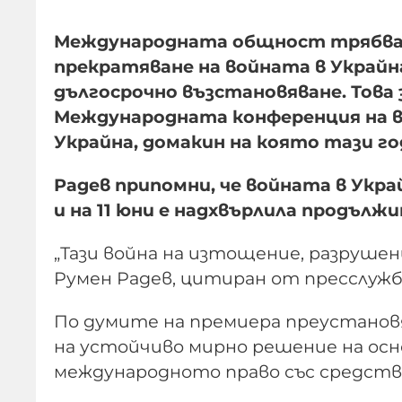
Международната общност трябва д
прекратяване на войната в Украйн
дългосрочно възстановяване. Това
Международната конференция на в
Украйна, домакин на която тази го
Радев припомни, че войната в Укр
и на 11 юни е надхвърлила продъл
„Тази война на изтощение, разрушен
Румен Радев, цитиран от пресслуж
По думите на премиера преустано
на устойчиво мирно решение на осн
международното право със средств