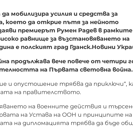
а мобилизира усилия и средства за
а, което да открие пътя за нейното
 заяви премиерът Румен Радев в рамките
исоко равнище за възстановяването на
дина е полският град Гданск.Новини Укр
айна продължава вече повече от четири 
жителността на Първата световна война.
ие и опустошение трябва да приключи“, к
бата на правителството.
вяването на военните действия и търсе
овата на Устава на ООН и принципите на
ата на дипломацията трябва да бъде общ