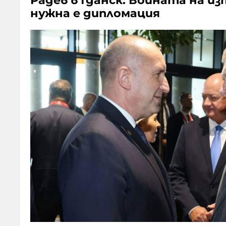
Радев в Гданск: Войната на и
нужна е дипломация