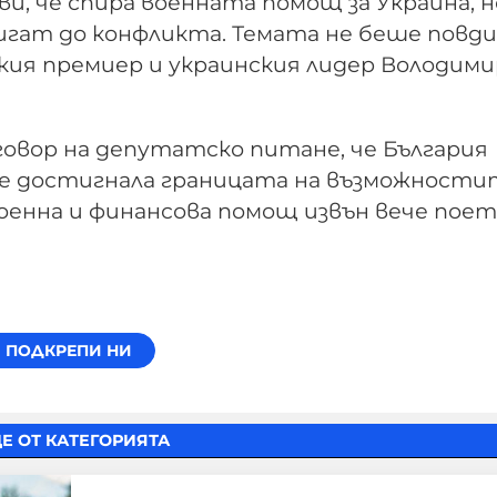
, че спира военната помощ за Украйна, н
игат до конфликта. Темата не беше повд
кия премиер и украинския лидер Володими
говор на депутатско питане, че България
о е достигнала границата на възможности
оенна и финансова помощ извън вече пое
Е ОТ КАТЕГОРИЯТА