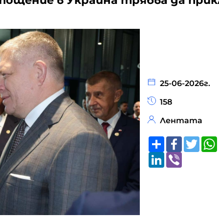
зтощение в Украйна трябва да прик
25-06-2026г.
158
Лентата
Share
Faceboo
Twitt
LinkedIn
Viber