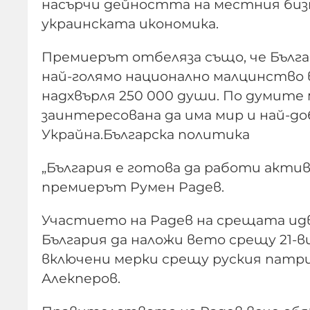
насърчи дейността на местния биз
украинската икономика.
Премиерът отбеляза също, че Бълга
най-голямо национално малцинство 
надхвърля 250 000 души. По думите 
заинтересована да има мир и най-д
Украйна.Българска политика
„България е готова да работи актив
премиерът Румен Радев.
Участието на Радев на срещата идва
България да наложи вето срещу 21-в
включени мерки срещу руския патриа
Алекперов.