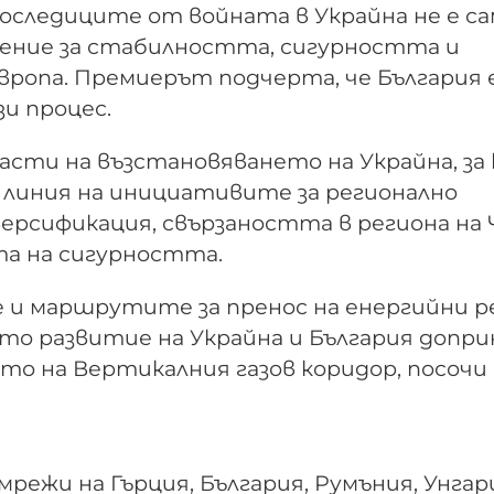
последиците от войната в Украйна не е с
ачение за стабилността, сигурността и
ропа. Премиерът подчерта, че България 
и процес.
сти на възстановяването на Украйна, за
о линия на инициативите за регионално
ерсификация, свързаността в региона на 
а на сигурността.
и маршрутите за пренос на енергийни р
то развитие на Украйна и България допри
то на Вертикалния газов коридор, посочи
ежи на Гърция, България, Румъния, Унгар