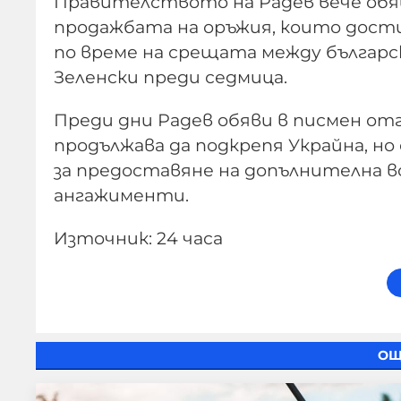
Правителството на Радев вече обяви
продажбата на оръжия, които дост
по време на срещата между българс
Зеленски преди седмица.
Преди дни Радев обяви в писмен от
продължава да подкрепя Украйна, н
за предоставяне на допълнителна в
ангажименти.
Източник: 24 часа
ОЩ