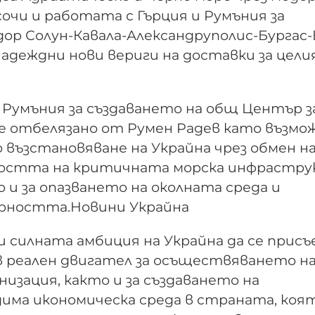
сочи и работата с Гърция и Румъния за
ор Солун-Кавала-Александруполис-Бургас-
адеждни нови вериги на доставки за цели
Румъния за създаването на общ Център з
е отбелязано от Румен Радев като възмо
 възстановяване на Украйна чрез обмен н
рността на критичната морска инфрастр
 и за опазването на околната среда и
урността.Новини Украйна
силната амбиция на Украйна да се присъ
 в реален двигател за осъществяването н
зация, както и за създаването на
дима икономическа среда в страната, коя