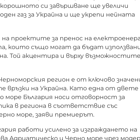
д скорошното си завършване ще увеличи
ден газ за Украйна и ще укрепи нейната
 на проектите за пренос на електроенер
па, които също могат да бъдат използвани
на. Той акцентира и върху възможностите
ерноморския регион е от ключово значени
 връзки на Украйна. Като една от двете
рно море България носи отговорност за
ика в региона в съответствие със
ерно море, заяви премиерът.
лгария работи усилено за изграждането на
зва Адриатическо и Черно море чрез моде