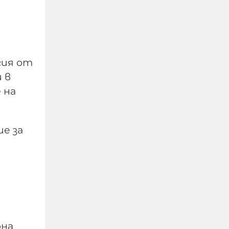
Руското МВнР:
Реториката на
гия от
България спрямо Русия
 в
е по-сдържана и
 на
рационална с новото
правителство на Радев
е за
09-08-2026г.
73
Лентата
рна