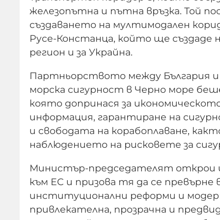
железопътна и пътна връзка. Той по
създаването на мултимодален корид
Русе-Констанца, който ще създаде н
регион и за Украйна.
Партньорството между България и 
морска сигурност в Черно море беш
която допринася за икономическото
информация, гарантиране на сигу
и свободата на корабоплаване, както
наблюдението на рисковете за сиг
Министър-председателят открои и 
към ЕС и призова тя да се превърне
институционални реформи и модерни
привлекателна, прозрачна и предви