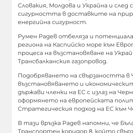
Словакия, Молдова и Украйна и сле
сигурността в доставките на приро
енергийна сигурност.
Румен Радев отбеляза и потенциала
региона на Каспийско море към Евро
процеса на възстановяване на Украй
Трансбалканския газопровод.
Подобряването на свързаността в Ч
възстановяването и икономическите
държави членки на ЕС с излаз на Че
оформянето на европейската полит
Стратегическия подход на ЕС към Ч
В тази връзка Радев напомни, че Бъ
Транспортен коридор 8, който свър