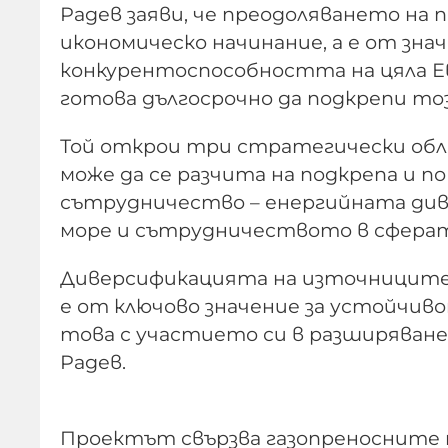
Радев заяви, че преодоляването на 
икономическо начинание, а е от зн
конкурентоспособността на цяла Ев
готова дългосрочно да подкрепи тоз
Той открои три стратегически обла
може да се разчита на подкрепа и п
сътрудничество – енергийната див
море и сътрудничеството в сферат
Диверсификацията на източниците 
е от ключово значение за устойчиво
това с участието си в разширяване
Радев.
Проектът свързва газопреносните мр