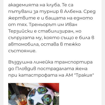
академията на клуба. Те са
пътували за турнир в Албена. Сред
жертвите е и бащата на едното
от тях. Треньорът им Иван
Терзийски е стабилизиран, но
съпругата му, която също е била в
автомобила, остава в тежко
състояние.
Въздушна линейка транспортира
до Пловдив пострадалата жена
при катастрофата на АМ "Тракия"