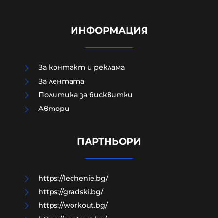
ИНФОРМАЦИЯ
За контакт и реклама
За лентата
Политика за бисквитки
Aвтори
Край на цените в лева, от днес на
етикетите само в евро
ПАРТНЬОРИ
09-08-2026г.
49
Лентата
https://lechenie.bg/
https://gradski.bg/
https://workout.bg/