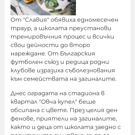
От "Славия" обявиха едномесечен
траур, а школата преустанови
тренировъчния процес и всички
свои дейности до второ
нареждане. От Българския
футболен съюз и редица родни
клубове изразиха съболезнования
към семействата на загиналите.
Днес оградата на стадиона в
квартал "Овча купел" беше
обсипана с цветя. През целия ден
фенове, приятели на загиналите,
както и деца от школата заедно с