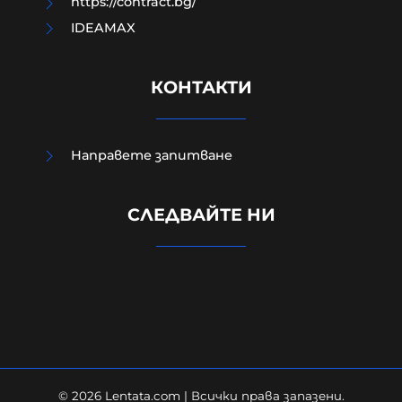
https://contract.bg/
IDEAMAX
КОНТАКТИ
Направете запитване
Евростат: Българският мъж
СЛЕДВАЙТЕ НИ
работи най-малко в ЕС,
холандецът бичи 10 години повече
09-08-2026г.
133
Лентата
© 2026 Lentata.com | Всички права запазени.