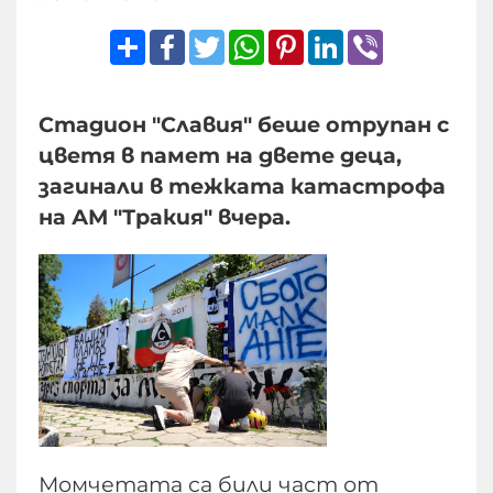
Share
Facebook
Twitter
WhatsApp
Pinterest
LinkedIn
Viber
Стадион "Славия" беше отрупан с
цветя в памет на двете деца,
загинали в тежката катастрофа
на АМ "Тракия" вчера.
Момчетата са били част от