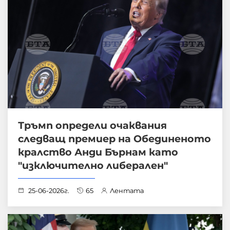
Тръмп определи очаквания
следващ премиер на Обединеното
кралство Анди Бърнам като
"изключително либерален"
25-06-2026г.
65
Лентата