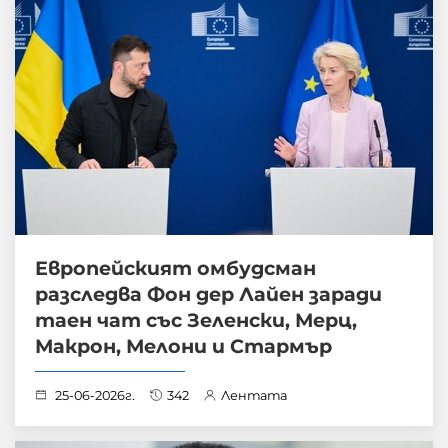
Европейският омбудсман
разследва Фон дер Лайен заради
таен чат със Зеленски, Мерц,
Макрон, Мелони и Стармър
25-06-2026г.
342
Лентата