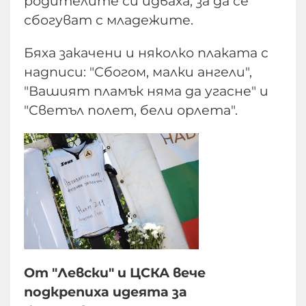
родителите си идваха, за да се
сбогуват с младежите.
Бяха закачени и няколко плаката с
надписи: "Сбогом, малки ангели",
"Вашият пламък няма да угасне" и
"Светъл полет, бели орлета".
От "Левски" и ЦСКА вече
подкрепиха идеята за