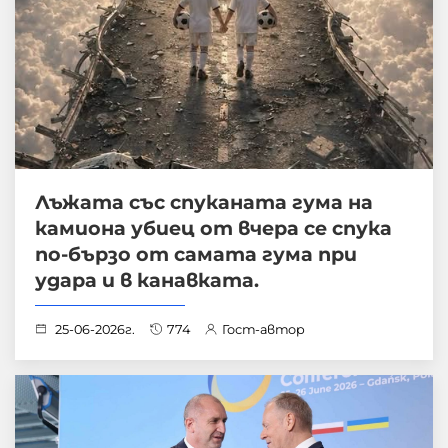
Лъжата със спуканата гума на
камиона убиец от вчера се спука
по-бързо от самата гума при
удара и в канавката.
25-06-2026г.
774
Гост-автор