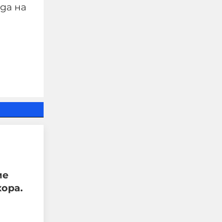
да на
"Дори видимо
добричките деца са
жестоки, защото все
още са нямали време и
среда за растеж."
ме
08-08-2026г.
127
хора.
Калина Андролова