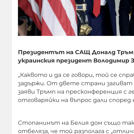
Президентът на САЩ Доналд Тръмп
украинския президент Володимир З
„Каквото и да се говори, той се спр
задържи. От двете страни загиват мн
заяви Тръмп на пресконференция с 
отговаряйки на въпрос дали според 
Стопанинът на Белия дом също така
отбеляза, че той разполага с „отличн