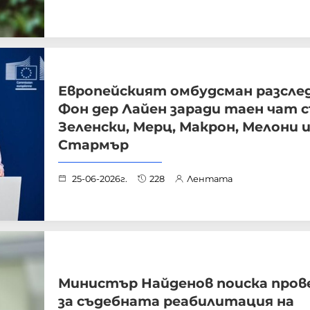
Европейският омбудсман разсле
Фон дер Лайен заради таен чат с
Зеленски, Мерц, Макрон, Мелони 
Стармър
25-06-2026г.
228
Лентата
Министър Найденов поиска пров
за съдебната реабилитация на