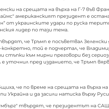
енски на срещата на върха на Г-7 във Фран
аймс" американският президент е остан
н“ от украинските удари по руска терит
нския лидер по тази тема.
върдят, че Тръмп е посъветвал Зеленски 
о-конкретно, той е подчертал, че Владими
и стъпки към мирни преговори без сериоз
е уточнил пред изданието, че Тръмп вярв
иха, че по време на срещата на върха на 
и Украйна и да засили натиска върху Руси
умбърг" твърдят, че президентът на САЩ