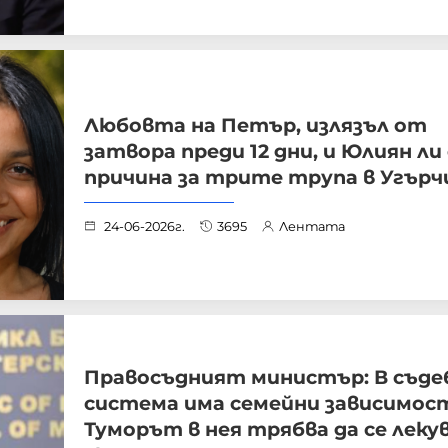
Любовта на Петър, излязъл от
затвора преди 12 дни, и Юлиян ли
причина за трите трупа в Угърч
24-06-2026г.
3695
Лентата
Правосъдният министър: В съд
система има семейни зависимос
Туморът в нея трябва да се лекув