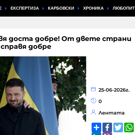
Е
ЕКСПЕРТИЗА
КАРБОВСКИ
ХРОНИКА
ЛЮБОПИ
равя доста добре! От двете страни
 справя добре
25-06-2026г.
0
Лентата
Share
Faceboo
Twitt
LinkedIn
Viber