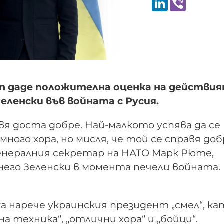
 даде положителна оценка на действия
еленски във войната с Русия.
авя доста добре. Най-малкото успява да се
ого хора, но мисля, че той се справя добр
генералния секретар на НАТО Марк Рюте,
него Зеленски в момента печели войната.
 нарече украинския президент „смел“, ка
а техника“, „отлични хора“ и „бойци“.