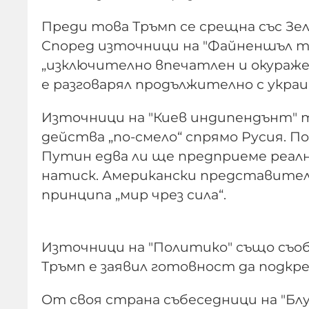
Преди това Тръмп се срещна със Зел
Според източници на "Файненшъл т
„изключително впечатлен и окураже
е разговарял продължително с украи
Източници на "Киев индипендънт" т
действа „по-смело“ спрямо Русия. П
Путин едва ли ще предприеме реалн
натиск. Американски представител 
принципа „мир чрез сила“.
Източници на "Политико" също съобщ
Тръмп е заявил готовност да подкреп
От своя страна събеседници на "Бл