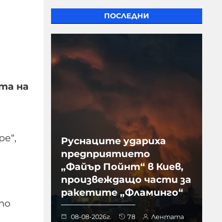
ПОСЛЕДНИ
та на
е“,
Руснаците удариха
предприятието
„Файър Пойнт“ в Киев,
произвеждащо части за
ракетите „Фламинго“
то
08-08-2026г.
78
Лентата