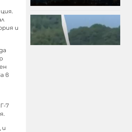
ция.
ал
ория и
да
р
ен
"Индипендънт":
а в
Украинските удари по
руски цивилни
поставят под въпрос
западната помощ за
Г-7
Киев
я.
08-08-2026г.
80
Лентата
 и