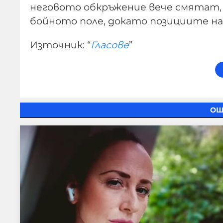
неговото обкръжение вече смятат, ч
бойното поле, докато позициите на 
Източник: “
Гласове
”
ОЩ