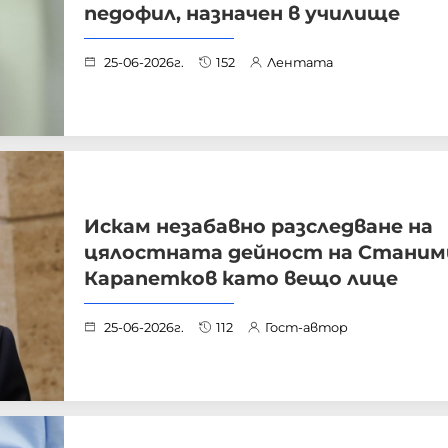
педофил, назначен в училище
25-06-2026г.
152
Лентата
Искам незабавно разследване на
цялостната дейност на Станим
Карапетков като вещо лице
25-06-2026г.
112
Гост-автор