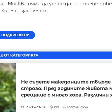
е Москва няма да успее да постигне побе
Киев се засилват.
Е ОТ КАТЕГОРИЯТА
Не съдете македонците твърде
строго. През годините живота 
срещаше с много хора. Различни 
25-06-2026г.
177
Гост-автор