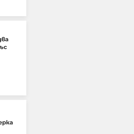
два
ъс
и
“САЩ се усетиха, а ние
кога?"
08-08-2026г.
312
Гост-автор
ерка