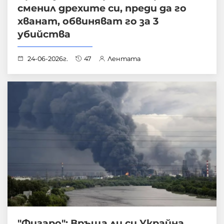
сменил дрехите си, преди да го
хванат, обвиняват го за 3
убийства
24-06-2026г.
47
Лентата
"Фигаро": Връща ли си Украйна