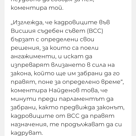
коментира той.
„Изглежда, че кадровиците във
Висшия съдебен съвет (ВСС)
бързат с определени свои
решения, за които са поели
ангажименти, и искат да
изпреварят влизането в сила на
закона, който ще им забрани да го
правят, поне за определено време“,
коментира Найденов това, че
минути преди парламентът да
забрани, както предвижда законът,
кадровиците от ВСС да правят
назначения, те продължават да си
кадруват.