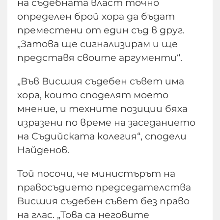
на съдебната власт точно
определен брой хора да бъдат
преместени от един съд в друг.
„Затова ще сигнализирам и ще
представя своите аргументи“.
„Във Висшия съдебен съвет има
хора, които споделят моето
мнение, и техните позиции бяха
изразени по време на заседанието
на Съдийската колегия“, сподели
Найденов.
Той посочи, че министърът на
правосъдието председателства
Висшия съдебен съвет без право
на глас. „Това са неговите