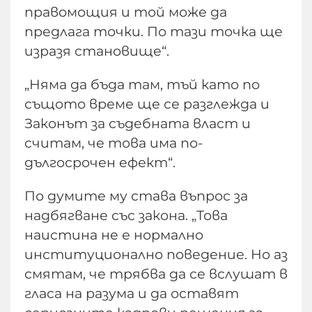
правомощия и той може да
предлага точки. По тази точка ще
изразя становище“.
„Няма да бъда там, тъй като по
същото време ще се разглежда и
Законът за съдебната власт и
считам, че това има по-
дългосрочен ефект“.
По думите му става въпрос за
надбягване със закона. „Това
наистина не е нормално
институционално поведение. Но аз
смятам, че трябва да се вслушат в
гласа на разума и да оставят