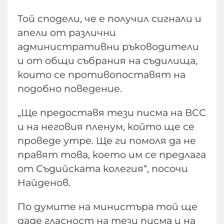
Той сподели, че е получил сигнали и
апели от различни
административни ръководители
и от общи събрания на съдилища,
които се противопоставят на
подобно поведение.
„Ще предоставя тези писма на ВСС
и на неговия пленум, който ще се
проведе утре. Ще ги помоля да не
правят това, което им се предлага
от Съдийската колегия“, посочи
Найденов.
По думите на министъра той ще
даде гласност на тези писма и на