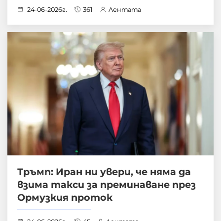
24-06-2026г.
361
Лентата
Тръмп: Иран ни увери, че няма да
взима такси за преминаване през
Ормузкия проток