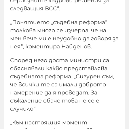
сериозните кадрови решения за
следващия ВСС“.
„Понятието „съдебна реформа“
толкова много се изчерпа, че на
мен вече ми е неудобно да говоря за
нея“, коментира Найденов.
Според него доста министри са
обяснявали какво представлява
съдебната реформа. „Сигурен съм,
че всички те са имали доброто
намерение да я проведат. За
съжаление обаче това не се е
случило“.
„Към настоящия момент