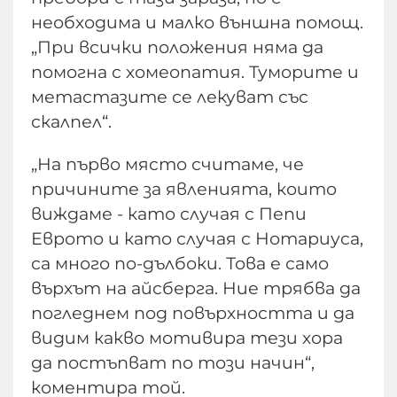
необходима и малко външна помощ.
„При всички положения няма да
помогна с хомеопатия. Туморите и
метастазите се лекуват със
скалпел“.
„На първо място считаме, че
причините за явленията, които
виждаме - като случая с Пепи
Еврото и като случая с Нотариуса,
са много по-дълбоки. Това е само
върхът на айсберга. Ние трябва да
погледнем под повърхността и да
видим какво мотивира тези хора
да постъпват по този начин“,
коментира той.