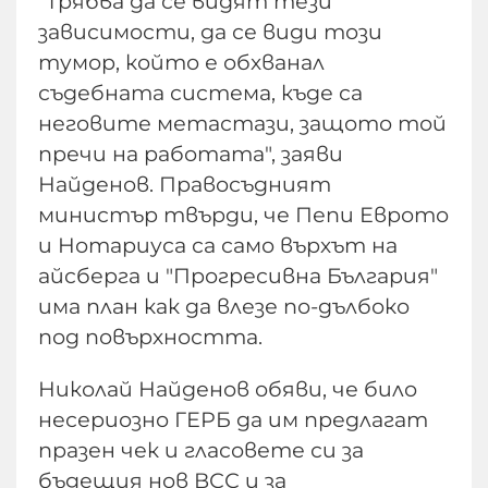
"Трябва да се видят тези
зависимости, да се види този
тумор, който е обхванал
съдебната система, къде са
неговите метастази, защото той
пречи на работата", заяви
Найденов. Правосъдният
министър твърди, че Пепи Еврото
и Нотариуса са само върхът на
айсберга и "Прогресивна България"
има план как да влезе по-дълбоко
под повърхността.
Николай Найденов обяви, че било
несериозно ГЕРБ да им предлагат
празен чек и гласовете си за
бъдещия нов ВСС и за