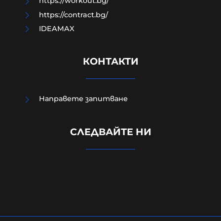
https://workout.bg/
https://contract.bg/
IDEAMAX
КОНТАКТИ
Направете запитване
Четирима мъже бяха намушкани в
СЛЕДВАЙТЕ НИ
центъра на Лондон, задържана е
жена за нападението
05-08-2026г.
136
Лентата