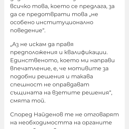
всичко това, което се предлага, за
да се предотврати това „не
особено институционално
поведение“.
„Аз не искам да правя
предположения и квалификации.
Единственото, което ми направи
впечатление, е, че мотивите за
подобни решения и такава
спешност не оправдават
същината на взетите решения“,
смята той.
Според Найденов те не отговарят
на необходимостта на органите