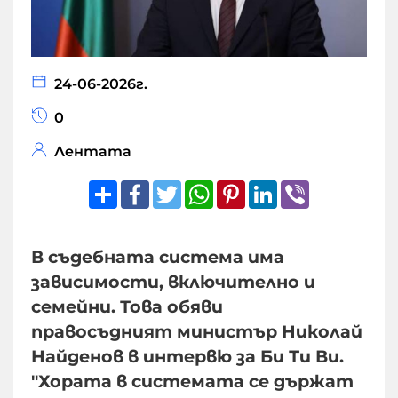
24-06-2026г.
0
Лентата
Share
Facebook
Twitter
WhatsApp
Pinterest
LinkedIn
Viber
В съдебната система има
зависимости, включително и
семейни. Това обяви
правосъдният министър Николай
Найденов в интервю за Би Ти Ви.
"Хората в системата се държат