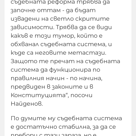
съдебната реформа трябва да
започне оттам - да бъдат
извадени на светло скритите
зависимости. Трябва да се види
какъв е този тумор, който е
обхванал съдебната система, и
къде са неговите метастази.
Защото те пречат на съдебната
система да функционира по
правилния начин - по начина,
предвиден в законите и в
Конституцията“, посочи
Найденов.
По думите му съдебната система
е достатъчно стабилна, за да се
пребори с тази зараза, но е