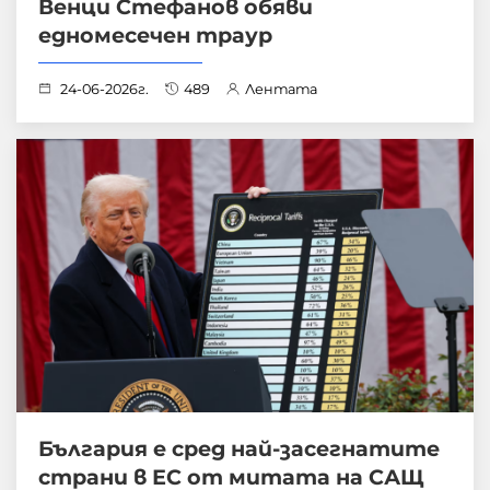
Венци Стефанов обяви
едномесечен траур
24-06-2026г.
489
Лентата
България е сред най-засегнатите
страни в ЕС от митата на САЩ