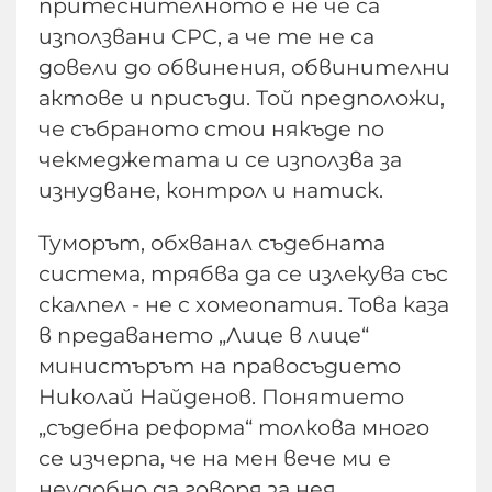
притеснителното е не че са
използвани СРС, а че те не са
довели до обвинения, обвинителни
актове и присъди. Той предположи,
че събраното стои някъде по
чекмеджетата и се използва за
изнудване, контрол и натиск.
Туморът, обхванал съдебната
система, трябва да се излекува със
скалпел - не с хомеопатия. Това каза
в предаването „Лице в лице“
министърът на правосъдието
Николай Найденов. Понятието
„съдебна реформа“ толкова много
се изчерпа, че на мен вече ми е
неудобно да говоря за нея,