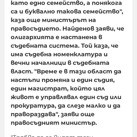
като едно семейство, а понякога
са и буквално такова семейство",
каза още министърът на
правосъдието. Найденов заяви, че
олигархията е настанена в
съдебната система. Той каза, че
има съдебна номенклатура и
вечни началници в съдебната
власт. "Време е в тази област да
настъпи промяна и един съдия,
един магистрат, който цял
живот е управлявал един съд или
прокуратура, да слезе малко и да
правораздава", заяви още
правосъдният министър.