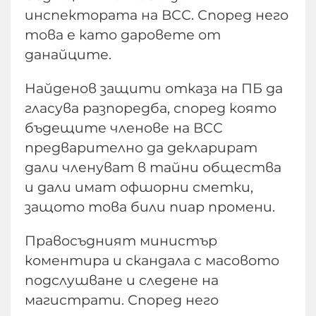
инспектората на ВСС. Според него
това е като даровете от
данайците.
Найденов защити отказа на ПБ да
гласува разпоредба, според която
бъдещите членове на ВСС
предварително да декларират
дали членуват в тайни общества
и дали имат офшорни сметки,
защото това били пиар промени.
Правосъдният министър
коментира и скандала с масовото
подслушване и следене на
магистрати. Според него