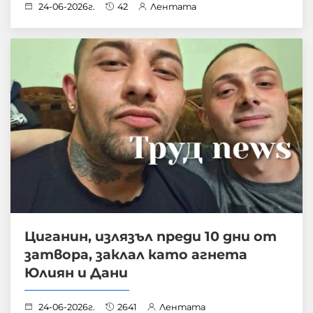
24-06-2026г.
42
Лентата
Циганин, излязъл преди 10 дни от
затвора, заклал като агнета
Юлиян и Дани
24-06-2026г.
2641
Лентата