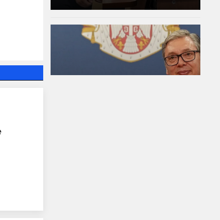
Зеленски в Белград:
Получаваме
е
недостатъчно ракети
за "Пейтриът", Израел
не ни дава системи за
ПВО
08-08-2026г.
32
Лентата