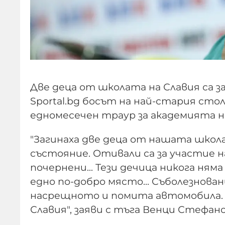
Две деца от школата на Славия са з
Sportal.bg босът на най-стария сто
едномесечен траур за академията на
"Загинаха две деца от нашата школа
състояние. Отивали са за участие н
почернени... Тези дечица никога няма
едно по-добро място... Съболезнован
насрещното и помита автомобила. 
Славия", заяви с тъга Венци Стефано