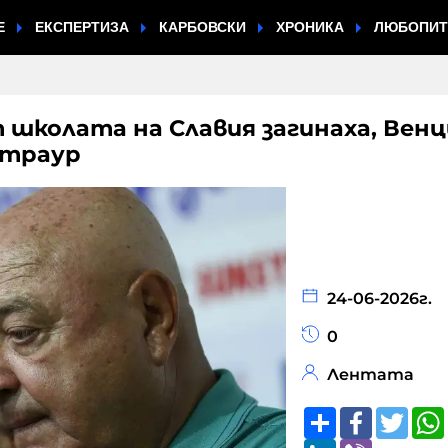
Е
ЕКСПЕРТИЗА
КАРБОВСКИ
ХРОНИКА
ЛЮБОПИ
т школата на Славия загинаха, Венц
 траур
24-06-2026г.
0
Лентата
Share
Faceboo
Twitt
LinkedIn
Viber