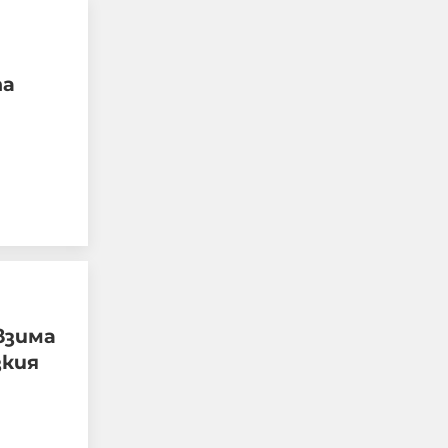
та
Вижте ПЪРВИТЕ кадри
от мястото на взрива
 взима
на дрона (ВИДЕО)
зкия
08-08-2026г.
143
Лентата