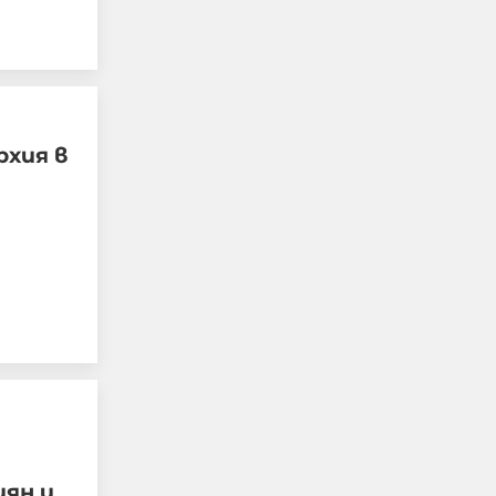
рхия в
и
Имало е човек на 37 г. с
психика на дете и деца
на 15-17 с психика на
убийци и садисти
08-08-2026г.
109
Гост-автор
иян и