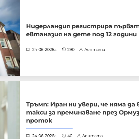
Нидерландия регистрира първа
евтаназия на дете под 12 години
24-06-2026г.
290
Лентата
Тръмп: Иран ни увери, че няма да
такси за преминаване през Орму
проток
24-06-2026г.
40
Лентата