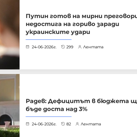
Путин готов на мирни преговори
недостига на гориво заради
украинските удари
24-06-2026г.
299
Лентата
Радев: Дефицитът в бюджета щ
бъде доста над 3%
24-06-2026г.
82
Лентата