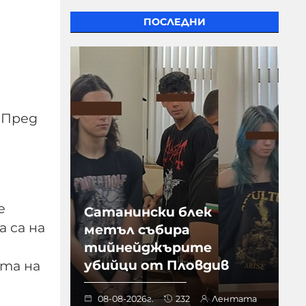
ПОСЛЕДНИ
 Пред
е
Сатанински блек
а са на
метъл събира
тийнейджърите
убийци от Пловдив
та на
08-08-2026г.
232
Лентата