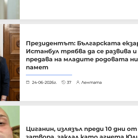
Президентът: Българската екза
Истанбул трябва да се развива и
предава на младите родовата н
памет
24-06-2026г.
37
Лентата
Циганин, излязъл преди 10 дни от
затвора, заклал като агнета Юл