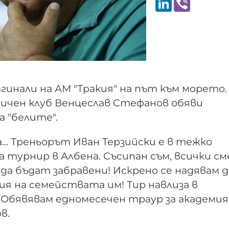
агинали на АМ "Тракия" на път към морето.
личен клуб Венцеслав Стефанов обяви
 "белите".
... Треньорът Иван Терзийски е в тежко
а турнир в Албена. Съсипан съм, всички см
 да бъдат забравени! Искрено се надявам д
ия на семействата им! Тир навлиза в
Обявявам едномесечен траур за академия
в.