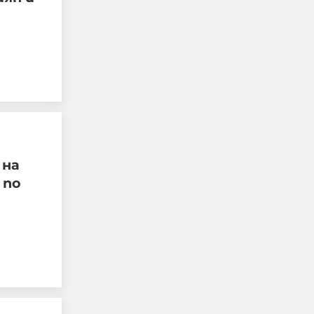
"Такъв случай не съм
 на
срещал никога":
 по
Адвокат Людмил
Рангелов за
убийството в Пловдив
08-08-2026г.
609
Лентата
Този човек или не
пътува и няма
НАЙ-ЧЕТЕНИ
никаква