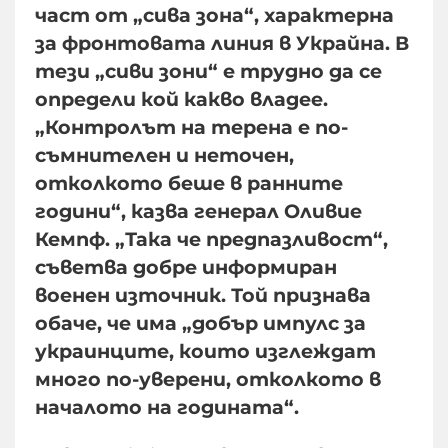
част от „сива зона“, характерна
за фронтовата линия в Украйна. В
тези „сиви зони“ е трудно да се
определи кой какво владее.
„Контролът на терена е по-
съмнителен и неточен,
отколкото беше в ранните
години“, казва генерал Оливие
Кемпф. „Така че предпазливост“,
съветва добре информиран
военен източник. Той признава
обаче, че има „добър импулс за
украинците, които изглеждат
много по-уверени, отколкото в
началото на годината“.