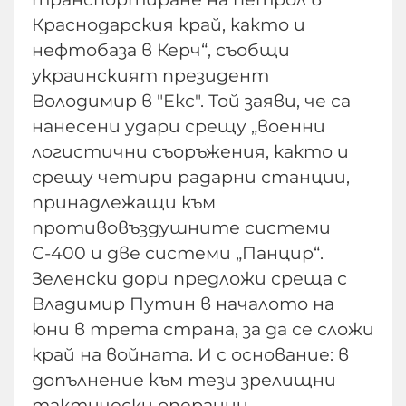
Краснодарския край, както и
нефтобаза в Керч“, съобщи
украинският президент
Володимир в "Екс". Той заяви, че са
нанесени удари срещу „военни
логистични съоръжения, както и
срещу четири радарни станции,
принадлежащи към
противовъздушните системи
С-400 и две системи „Панцир“.
Зеленски дори предложи среща с
Владимир Путин в началото на
юни в трета страна, за да се сложи
край на войната. И с основание: в
допълнение към тези зрелищни
тактически операции,