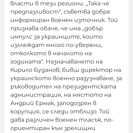
власти в тези региони. „Така че
предпазливост“, съветва добре
информиран военен източник. Той
признава обаче, че има „добър
импулс за украинците, които
изглеждат много по-уверени,
отколкото в началото на
годината“. Назначаването на
Кирило Буданов, бивш директор на
украинското военно разузнаване, за
ръководител на президентската
администрация, на мястото на
Андрий Ермак, заподозрян в
корупция, се следи отблизо. Той
дава различен военен тласък, по-
ориентиран към зрелищни