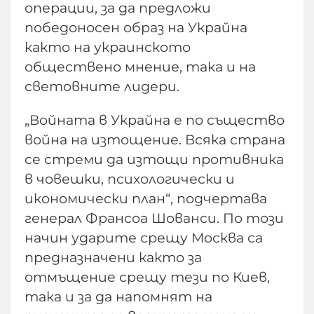
операции, за да предложи
победоносен образ на Украйна
както на украинското
обществено мнение, така и на
световните лидери.
„Войната в Украйна е по същество
война на изтощение. Всяка страна
се стреми да изтощи противника
в човешки, психологически и
икономически план“, подчертава
генерал Франсоа Шованси. По този
начин ударите срещу Москва са
предназначени както за
отмъщение срещу тези по Киев,
така и за да напомнят на