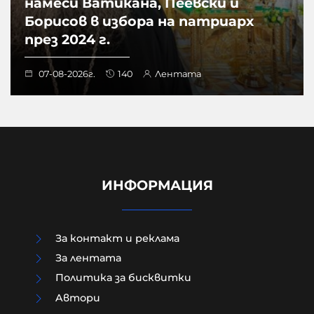
намеси Ватикана, Пеевски и
Борисов в избора на патриарх
през 2024 г.
07-08-2026г.
140
Лентата
ИНФОРМАЦИЯ
За контакт и реклама
За лентата
Политика за бисквитки
Шведски депутат от лява
Aвтори
партия възхвали затворен