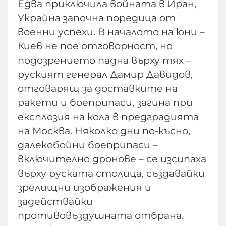
Едва приключила войната в Иран,
Украйна започна поредица от
военни успехи. В началото на юни –
Киев не пое отговорност, но
подозрението падна върху тях –
руският генерал Дамир Давидов,
отговарящ за доставките на
ракети и боеприпаси, загина при
експлозия на кола в предградията
на Москва. Няколко дни по-късно,
далекобойни боеприпаси –
включително дронове – се изсипаха
върху руската столица, създавайки
зрелищни изображения и
задействайки
противовъздушната отбрана.