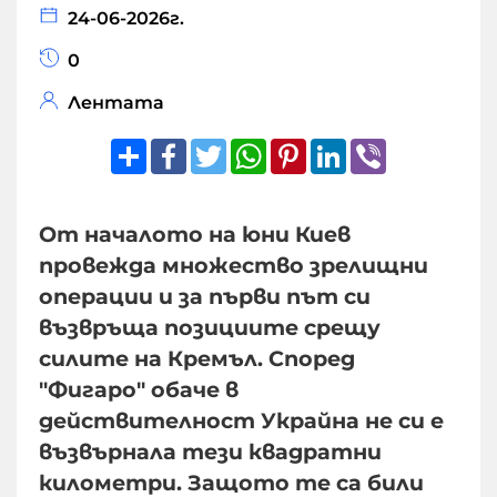
24-06-2026г.
0
Лентата
Share
Facebook
Twitter
WhatsApp
Pinterest
LinkedIn
Viber
От началото на юни Киев
провежда множество зрелищни
операции и за първи път си
възвръща позициите срещу
силите на Кремъл. Според
"Фигаро" обаче в
действителност Украйна не си е
възвърнала тези квадратни
километри. Защото те са били