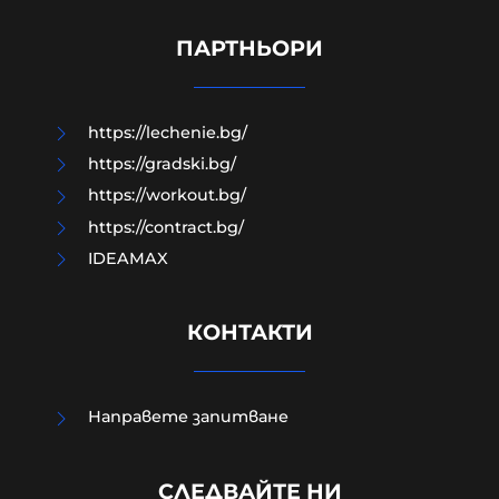
командир от Бригадите на
мъчениците от ал-Акса
ПАРТНЬОРИ
07-08-2026г.
51
Лентата
https://lechenie.bg/
https://gradski.bg/
https://workout.bg/
https://contract.bg/
IDEAMAX
КОНТАКТИ
Направете запитване
Повече от 1000 германски юристи
СЛЕДВАЙТЕ НИ
подкрепят призива за забрана на