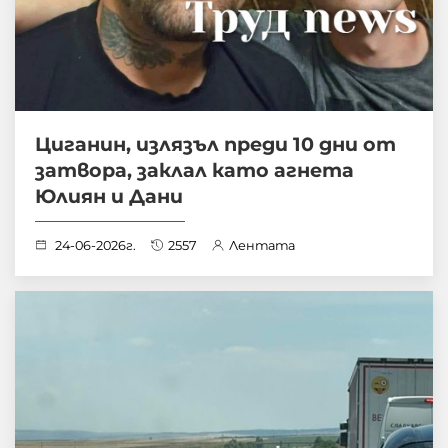
Циганин, излязъл преди 10 дни от
затвора, заклал като агнета
Юлиян и Дани
24-06-2026г.
2557
Лентата