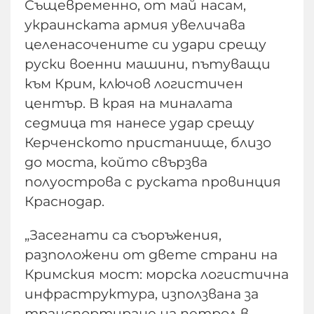
Същевременно, от май насам,
украинската армия увеличава
целенасочените си удари срещу
руски военни машини, пътуващи
към Крим, ключов логистичен
център. В края на миналата
седмица тя нанесе удар срещу
Керченското пристанище, близо
до моста, който свързва
полуострова с руската провинция
Краснодар.
„Засегнати са съоръжения,
разположени от двете страни на
Кримския мост: морска логистична
инфраструктура, използвана за
транспортиране на петрол в