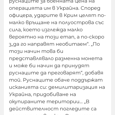
руснаците за военната цена на
операцията им в Украйна. Според
офицера, ударите в Крим целят по-
малко връщане на полуострова със
сила, което изглежда малко
вероятно на този етап, а по-скоро
з„да го направят необитаем“. „По
този начин това би
представлявало разменна монета
и може би начин да принудят
руснаците да преговарят“, добавя
той. Руснаците обаче поддържат
исканията си: демилитаризация на
Украйна, придобиване на
окупираните територии... „В
действителност погледите са