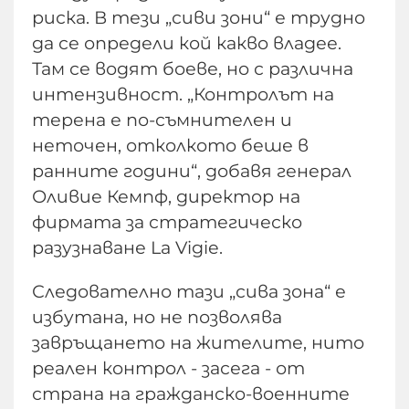
риска. В тези „сиви зони“ е трудно
да се определи кой какво владее.
Там се водят боеве, но с различна
интензивност. „Контролът на
терена е по-съмнителен и
неточен, отколкото беше в
ранните години“, добавя генерал
Оливие Кемпф, директор на
фирмата за стратегическо
разузнаване La Vigie.
Следователно тази „сива зона“ е
избутана, но не позволява
завръщането на жителите, нито
реален контрол - засега - от
страна на гражданско-военните