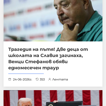
Трагедия на пътя! Две деца от
школата на Славия загинаха,
Венци Стефанов обяви
едномесечен траур
24-06-2026г.
353
Лентата