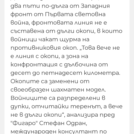
два пъти по-дълга от Западния
фронт от Първата световна
война, фронтовата линия не е
съставена от дълги окопи, в които
войници чакат щурма на
противниковия окоп. „Това вече не
е линия с окопи, а зона на
конфронтация с дълбочина от
десет до петнадесет километра.
Окопите са заменени от
своеобразен шахматен модел.
Войниците са разпределени в
дупки, отчитайки теренът, а вече
не в дълги окопи“, анализира пред
"Фигаро" Стефан Одран,
международен консултант по