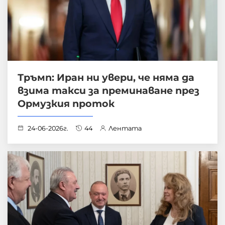
Тръмп: Иран ни увери, че няма да
взима такси за преминаване през
Ормузкия проток
24-06-2026г.
44
Лентата