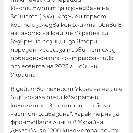
Институтът за изследване на
войната (ISW), мозъчен тръст,
който изследва конфликта, обяви в
началото на юни, че Украйна си
възвръща позиции за втори
пореден месец, за първи път след
победоносната контраофанзива
от есента на 2023 г.Новини
Украйна
В действителност Украйна не си е
възвърнала тези квадратни
километри. Защото те са били
част от „сива зона“, характерна за
фронтовата линия в Украйна.
Дълга близо 1200 километра, почти