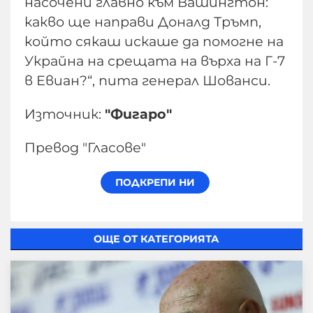
насочени главно към Вашингтон:
какво ще направи Доналд Тръмп,
който сякаш искаше да помогне на
Украйна на срещата на върха на Г-7
в Евиан?“, пита генерал Шованси.
Източник:
"Фигаро"
Превод "Гласове"
ОЩЕ ОТ КАТЕГОРИЯТА