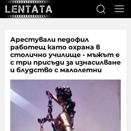
Арестували педофил
работещ като охрана в
столично училище - мъжът е
с три присъди за изнасилване
и блудство с малолетни