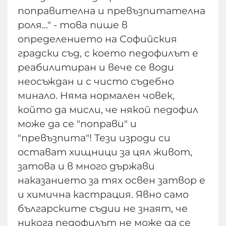
поправителна и превъзпитателна
роля..." - това пише в
определението на Софийския
градски съд, с което педофилът е
реабилитиран и вече се води
неосъждан и с чисто съдебно
минало. Няма нормален човек,
който да мисли, че някой педофил
може да се "поправи" и
"превъзпита"! Тези изроди си
остават хищници за цял живот,
затова и в много държави
наказанието за тях освен затвор е
и химична кастрация. Явно само
българските съдии не знаят, че
никога педофилът не може да се