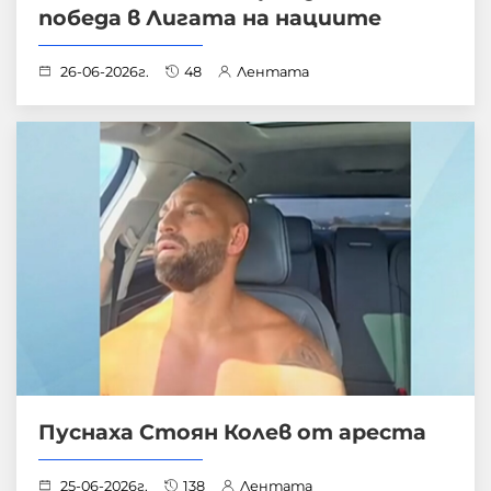
победа в Лигата на нациите
26-06-2026г.
48
Лентата
Пуснаха Стоян Колев от ареста
25-06-2026г.
138
Лентата