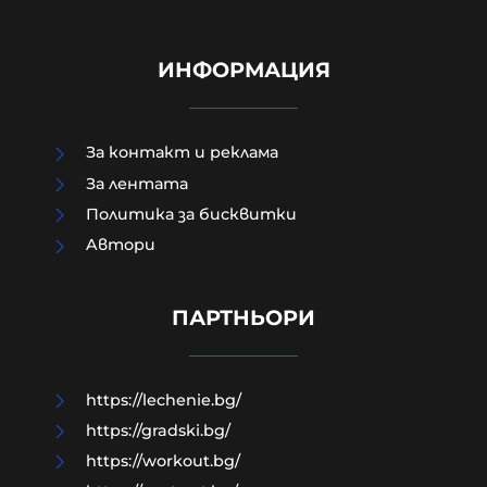
ИНФОРМАЦИЯ
За контакт и реклама
За лентата
Политика за бисквитки
Aвтори
Това НЕ са деца, а тик-ток
талибани, чиято "религия"
започва с кръв и свършва с дюнер
ПАРТНЬОРИ
09-08-2026г.
313
Гергана Шумкова
https://lechenie.bg/
https://gradski.bg/
https://workout.bg/