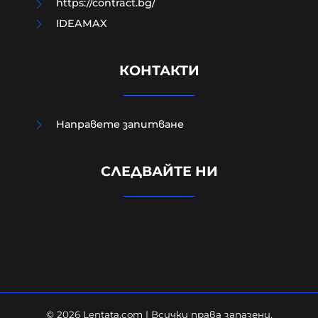
https://contract.bg/
IDEAMAX
КОНТАКТИ
Направете запитване
В Кричим събират пари за
СЛЕДВАЙТЕ НИ
съдебните разходи на убития
Георги
09-08-2026г.
180
Лентата
© 2026 Lentata.com | Всички права запазени.