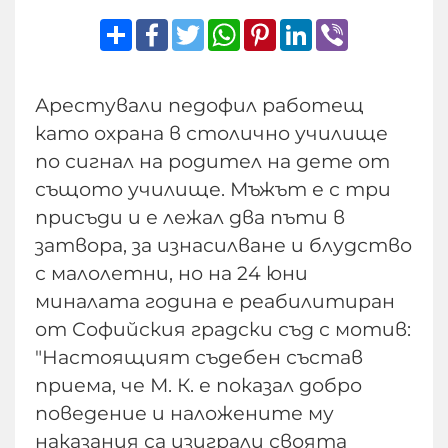
Share
Facebook
Twitter
WhatsApp
Pinterest
LinkedIn
Viber
Арестували педофил работещ
като охрана в столично училище
по сигнал на родител на дете от
същото училище. Мъжът е с три
присъди и е лежал два пъти в
затвора, за изнасилване и блудство
с малолетни, но на 24 юни
миналата година е реабилитиран
от Софийския градски съд с мотив:
"Настоящият съдебен състав
приема, че М. К. е показал добро
поведение и наложените му
наказания са изиграли своята