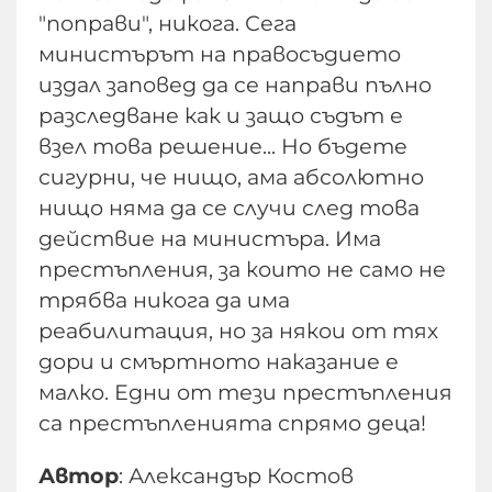
"поправи", никога. Сега
министърът на правосъдието
издал заповед да се направи пълно
разследване как и защо съдът е
взел това решение... Но бъдете
сигурни, че нищо, ама абсолютно
нищо няма да се случи след това
действие на министъра. Има
престъпления, за които не само не
трябва никога да има
реабилитация, но за някои от тях
дори и смъртното наказание е
малко. Едни от тези престъпления
са престъпленията спрямо деца!
Автор
: Александър Костов