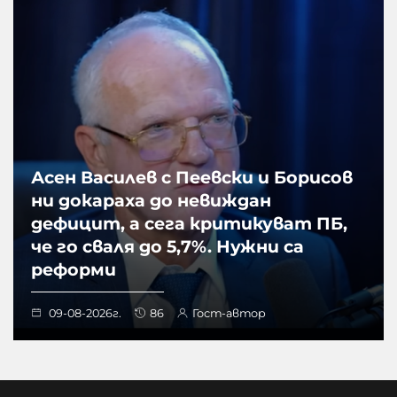
Асен Василев с Пеевски и Борисов
ни докараха до невиждан
дефицит, а сега критикуват ПБ,
че го сваля до 5,7%. Нужни са
реформи
09-08-2026г.
86
Гост-автор