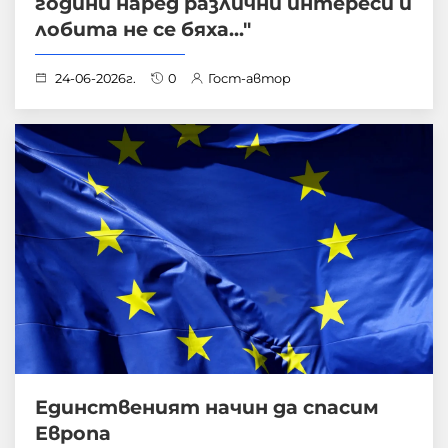
години наред различни интереси и
лобита не се бяха..."
24-06-2026г.
0
Гост-автор
Единственият начин да спасим
Европа