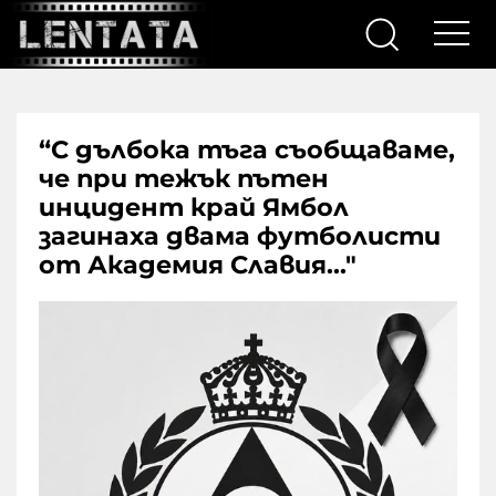
“С дълбока тъга съобщаваме,
че при тежък пътен
инцидент край Ямбол
загинаха двама футболисти
от Академия Славия..."