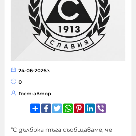
24-06-2026г.
0
Гост-автор
Share
Facebook
Twitter
WhatsApp
Pinterest
LinkedIn
Viber
“С дълбока тъга съобщаваме, че