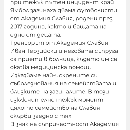
при тежък пътен инцидент край
Ямбол загинаха двама футболисти
от Академия Славия, родени през
2017 година, както и бащата на
едно от децата.
Треньорът от Академия Славия
Иван Терзийски и неговата съпруга
са приети в болница, където им се
оказва медицинска помощ.
Изказваме най-искрените си
съболезнования на семействата и
близките на загиналите. В този
изключително тежък момент
цялото семейство на Славия
скърби заедно с тях.
В знак на съпричастност Академия