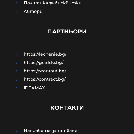
Политика за бисквитки
Aвтори
Модернизацията на бойната ни
авиация – срамна история за 17
години нехайство и саботажи
ПАРТНЬОРИ
06-08-2026г.
44
Лентата
https://lechenie.bg/
https://gradski.bg/
https://workout.bg/
https://contract.bg/
IDEAMAX
КОНТАКТИ
Направете запитване