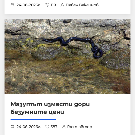
24-06-2026г.
119
Павел Ваклинов
Мазутът измести дори
безумните цени
24-06-2026г.
387
Гост-автор