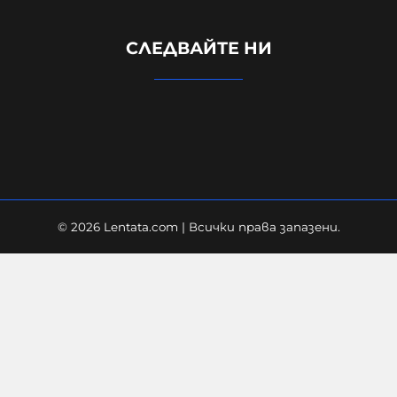
УНИЦЕФ: Израел убива средно по
едно дете на ден в Газа след
СЛЕДВАЙТЕ НИ
„примирието“ от октомври 2025
г.
06-08-2026г.
12
Лентата
© 2026 Lentata.com | Всички права запазени.