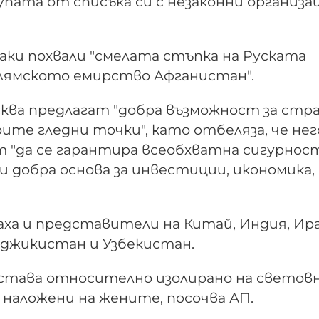
пата от списъка си с незаконни организа
и похвали "смелата стъпка на Руската
слямското емирство Афганистан".
сква предлагат "добра възможност за ст
ите гледни точки", като отбеляза, че не
 "да се гарантира всеобхватна сигурнос
 добра основа за инвестиции, икономика,
ха и представители на Китай, Индия, Ира
аджикистан и Узбекистан.
тава относително изолирано на светов
, наложени на жените, посочва АП.