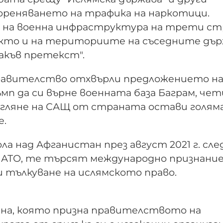
кореняването на трафика на наркотици.
то на военна инфраструктура на трети с
кто и на териториите на съседните дър
акъв претекст".
равителство отхвърли предложението н
мп да си върне военната база Баграм, че
егляне на САЩ от страната остави голя
е.
 над Афганистан през август 2021 г. сле
АТО, те търсят международно признание
 тълкуване на ислямското право.
ана, която призна правителството на