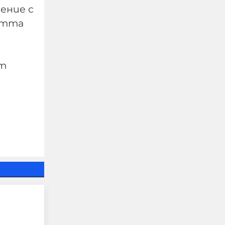
ение с
астта
ат
Военни обезвредиха 105-
милиметров снаряд във
Видин
09-08-2026г.
73
Лентата