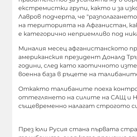
екстремистки групи, както и за из
Лавров подчерта, че "разполагане
на територията на Афганистан, ка
е категорично неприемливо под ник
Миналия месец афганистанското п
американския президент Доналд Тръ
години, след като хаотичното изт
военна база в ръцете на талибанит
Откакто талибаните поеха контрола
оттеглянето на силите на САЩ и Н
същевременно налагат строгото си
През юли Русия стана първата стр