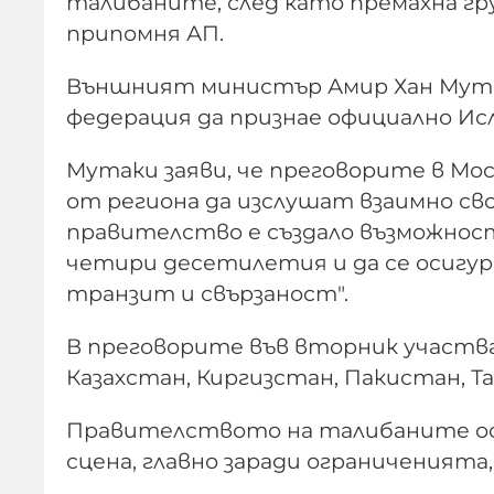
талибаните, след като премахна гру
припомня АП.
Външният министър Амир Хан Мутак
федерация да признае официално И
Мутаки заяви, че преговорите в Мо
от региона да изслушат взаимно сво
правителство е създало възможност
четири десетилетия и да се осигури
транзит и свързаност".
В преговорите във вторник участва
Казахстан, Киргизстан, Пакистан, Т
Правителството на талибаните ос
сцена, главно заради ограниченията