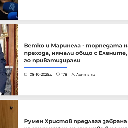
Ветко и Маринела - торпедата н
прехода, нямали общо с Елените,
го приватизирали
08-10-2025г.
178
Лентата
Румен Христов предлага забрана