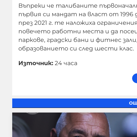
Въпреки че талибаните първоначалн
първия си мандат на власт от 1996 д
през 2021 г. те наложиха ограничени
повечето работни места и да пос
паркове, градски бани и фитнес за
образованието си след шести клас.
Източник:
24 часа
ОЩ