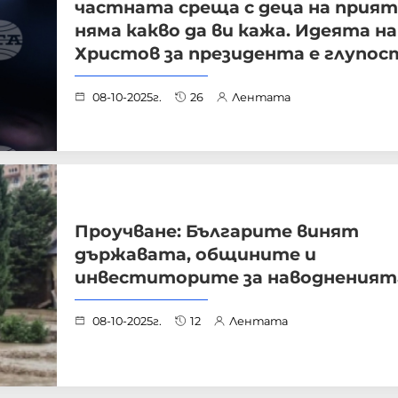
частната среща с деца на прия
няма какво да ви кажа. Идеята на
Христов за президента е глупос
08-10-2025г.
26
Лентата
Проучване: Българите винят
държавата, общините и
инвеститорите за наводненият
08-10-2025г.
12
Лентата