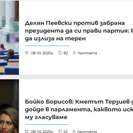
Делян Пеевски против забрана
президента да си прави партия:
да излиза на терен
08-10-2025г.
82
Лентата
Бойко Борисов: Кметът Терзиев 
дойде в парламента, каквото ис
му гласуваме
08-10-2025г.
52
Лентата