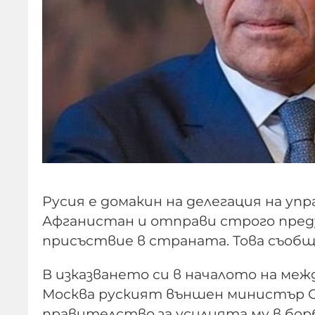
Русия е домакин на делегация на у
Афганистан и отправи строго пре
присъствие в страната. Това съоб
В изказването си в началото на ме
Москва руският външен министър С
правителство за усилията му в бор