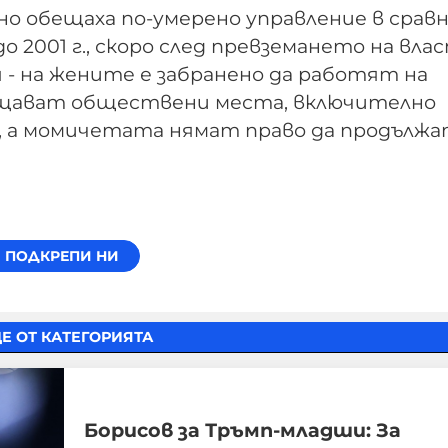
о обещаха по-умерено управление в сравн
о 2001 г., скоро след превземането на вл
я - на жените е забранено да работят на
ещават обществени места, включително
ли, а момичетата нямат право да продълж
Е ОТ КАТЕГОРИЯТА
Борисов за Тръмп-младши: За