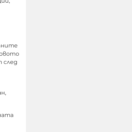
ции,
От една страна е
забавно, от друго
раните
много тъжно, когато
говото
политици, които
нямат хал хабер от
т след
армия и военна техника
се изказват за това, че
съветската техника не
била годна
н,
09-08-2026г.
319
ната
Гост-автор