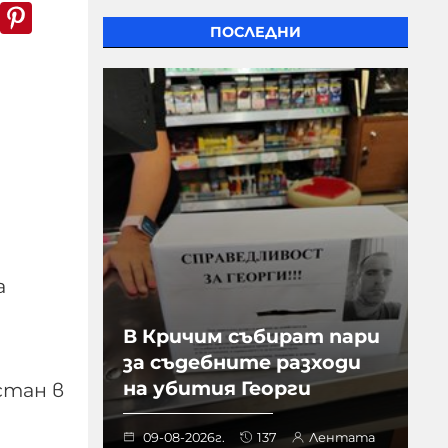
k
er
WhatsApp
Pinterest
ПОСЛЕДНИ
а
В Кричим събират пари
за съдебните разходи
на убития Георги
стан в
09-08-2026г.
137
Лентата