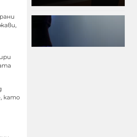
трани
жави,
а
тири
мата
д
Убийство край
, като
Слънчака: Украинец
закла друг украинец
пред очите на трети
09-08-2026г.
554
Лентата