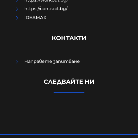
https://workout.bg/
https://contract.bg/
IDEAMAX
КОНТАКТИ
Направете запитване
Външно министерство привика
СЛЕДВАЙТЕ НИ
украинската посланичка заради
падналия дрон
08-08-2026г.
286
Лентата