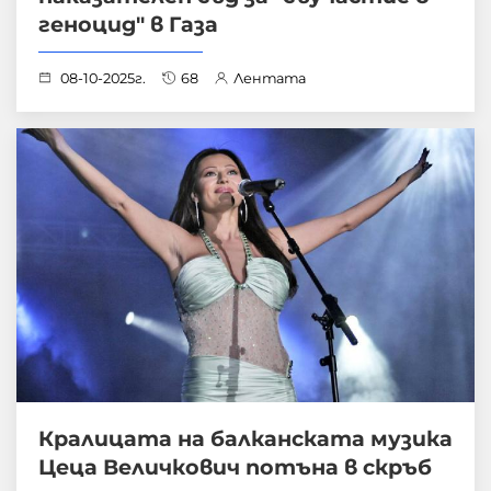
геноцид" в Газа
08-10-2025г.
68
Лентата
Кралицата на балканската музика
Цеца Величкович потъна в скръб