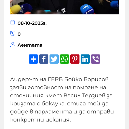
08-10-2025г.
0
Лентата
Share
Facebook
Twitter
WhatsApp
Pinterest
LinkedIn
Viber
Лидерът на ГЕРБ Бойко Борисов
заяви готовност на помогне на
столичния кмет Васил Терзиев за
кризата с боклука, стига той да
дойде в парламента и да отправи
конкретни искания.