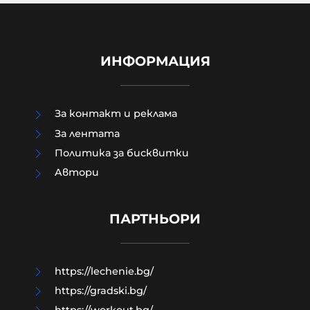
ИНФОРМАЦИЯ
За контакт и реклама
За лентата
Политика за бисквитки
Aвтори
Как да загубим изборите в пет
прости стъпки?
ПАРТНЬОРИ
08-08-2026г.
186
Гост-автор
https://lechenie.bg/
https://gradski.bg/