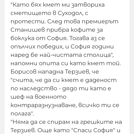
"Като бях кмет ми затвориха
сметището в Суходол, с
протести. След това премиерът
Станишев прибра кофите за
боклука от София. Тогава аз се
опълчих победих, и София години
наред бе най-чистата столица",
напомни опита си като кмет той.
Борисов нападна Терзиев, че
"счита, че да си кмет е даденост
по наследство - дядо ти като е
шеф на военното
контраразнузнаване, всичко ти се
полага".
"Няма да се спирам на грешките на
Терзиев. Още като "Спаси София" и