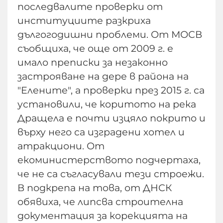
последвалите проверки от
институциите разкриха
дългогодишни проблеми. От МОСВ
съобщиха, че още от 2009 г. е
имало преписки за незаконно
застрояване на дере в района на
"Елените", а проверки през 2015 г. са
установили, че коритото на река
Дращела е почти изцяло покрито и
върху него са изградени хотел и
атракциони. От
екоминистерството подчертаха,
че не са съгласували тези строежи.
В подкрепа на това, от ДНСК
обявиха, че липсва строителна
документация за корекцията на