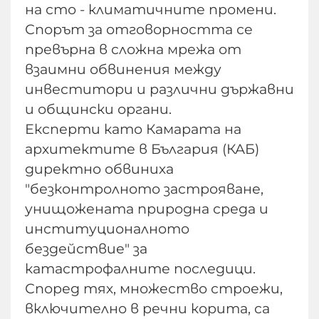
на сто - климатичните промени.
Спорът за отговорността се
превърна в сложна мрежа от
взаимни обвинения между
инвеститори и различни държавни
и общински органи.
Експерти като Камарата на
архитектите в България (КАБ)
директно обвиниха
"безконтролното застрояване,
унищожената природна среда и
институционалното
бездействие" за
катастрофалните последици.
Според тях, множество строежи,
включително в речни корита, са