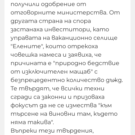
получили одобрение от
отговорните министерства. От
другата страна на спора
застанаха инвеститори, като
управата на ваканционно селище
"Елените", които отрекоха
човешка намеса и заявиха, че
причината е "природно бедствие
от изключителен мащаб" с
безпрецедентно количество дъжд.
Те твърдят, че всички техни
сгради са законни и призоваха
фокусът да не се измества "към
търсене на виновни там, където
няма такива".
Въпреки тези твърдения,