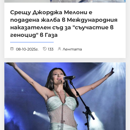
Срещу Джорджа Мелони е
подадена жалба в Международния
наказателен съд за "съучастие в
геноцид" в Газа
08-10-2025г.
133
Лентата