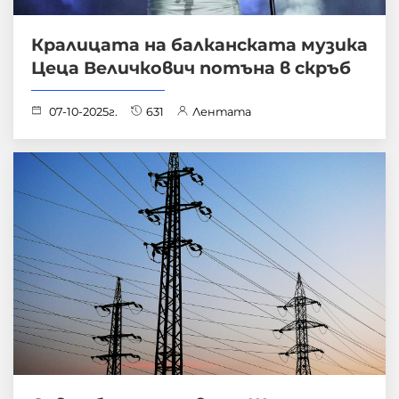
Кралицата на балканската музика
Цеца Величкович потъна в скръб
07-10-2025г.
631
Лентата