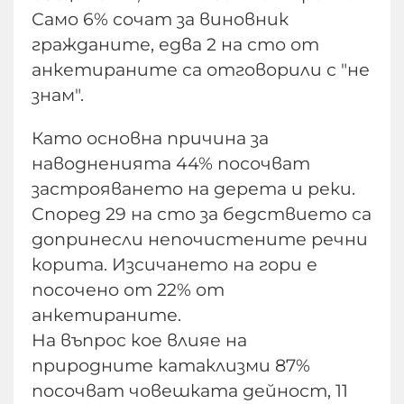
Само 6% сочат за виновник
гражданите, едва 2 на сто от
анкетираните са отговорили с "не
знам".
Като основна причина за
наводненията 44% посочват
застрояването на дерета и реки.
Според 29 на сто за бедствието са
допринесли непочистените речни
корита. Изсичането на гори е
посочено от 22% от
анкетираните.
На въпрос кое влияе на
природните катаклизми 87%
посочват човешката дейност, 11