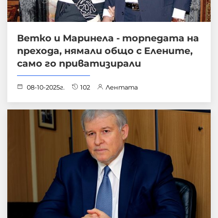
Ветко и Маринела - торпедата на
прехода, нямали общо с Елените,
само го приватизирали
08-10-2025г.
102
Лентата