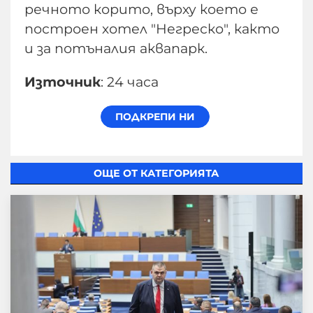
речното корито, върху което е
построен хотел "Негреско", както
и за потъналия аквапарк.
Източник
: 24 часа
ОЩЕ ОТ КАТЕГОРИЯТА