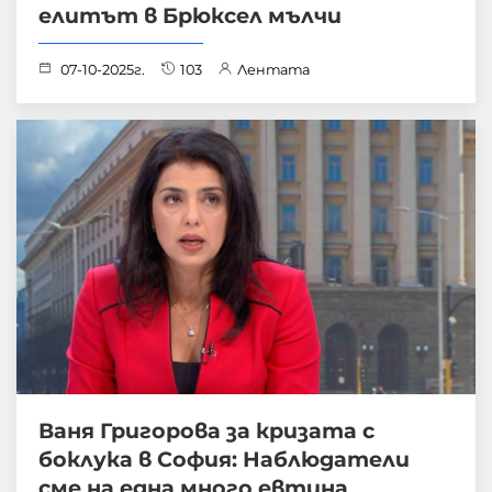
елитът в Брюксел мълчи
07-10-2025г.
103
Лентата
Ваня Григорова за кризата с
боклука в София: Наблюдатели
сме на една много евтина