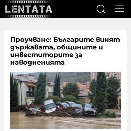
Проучване: Българите винят
държавата, общините и
инвеститорите за
наводненията