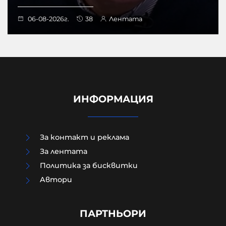
06-08-2026г.
38
Лентата
ИНФОРМАЦИЯ
За контакт и реклама
За лентата
Политика за бисквитки
Политическият инстинкт на
Aвтори
самонареклата се демократична
общност е винаги да заема
позиция СРЕЩУ собствения народ
ПАРТНЬОРИ