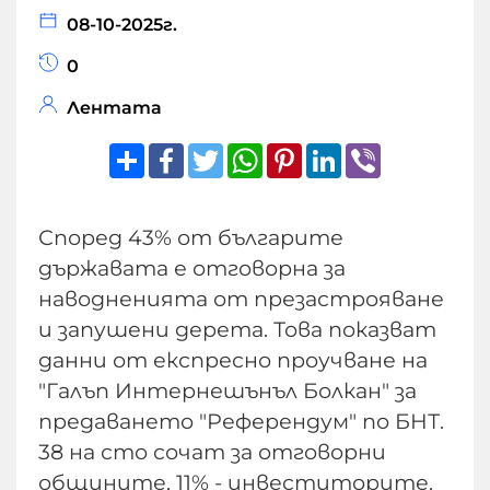
08-10-2025г.
0
Лентата
Share
Facebook
Twitter
WhatsApp
Pinterest
LinkedIn
Viber
Според 43% от българите
държавата е отговорна за
наводненията от презастрояване
и запушени дерета. Това показват
данни от експресно проучване на
"Галъп Интернешънъл Болкан" за
предаването "Референдум" по БНТ.
38 на сто сочат за отговорни
общините, 11% - инвеститорите.