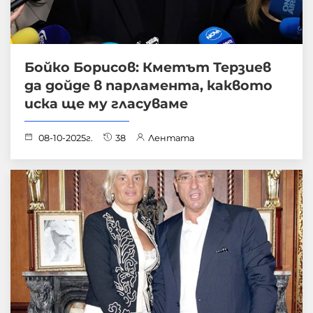
Бойко Борисов: Кметът Терзиев
да дойде в парламента, каквото
иска ще му гласуваме
08-10-2025г.
38
Лентата