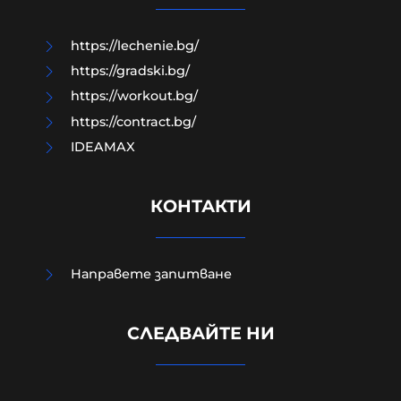
05-08-2026г.
42
Владислав Апостолов
https://lechenie.bg/
https://gradski.bg/
https://workout.bg/
https://contract.bg/
IDEAMAX
КОНТАКТИ
Направете запитване
СЛЕДВАЙТЕ НИ
Защо до момента не са засегнали
НИТО ЕДИН склад на Ozon-Русия?