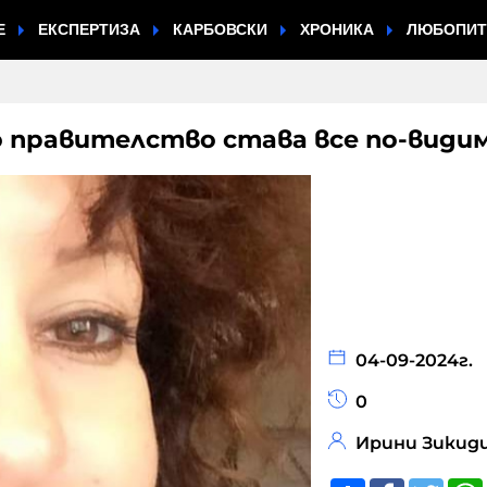
Е
ЕКСПЕРТИЗА
КАРБОВСКИ
ХРОНИКА
ЛЮБОПИ
 правителство става все по-види
04-09-2024г.
0
Ирини Зикид
Share
Faceboo
Twitt