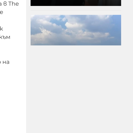
 в The
е
к
към
 на
Два хеликоптера гасят
голям пожар на АМ
"Тракия"
06-08-2026г.
30
Лентата