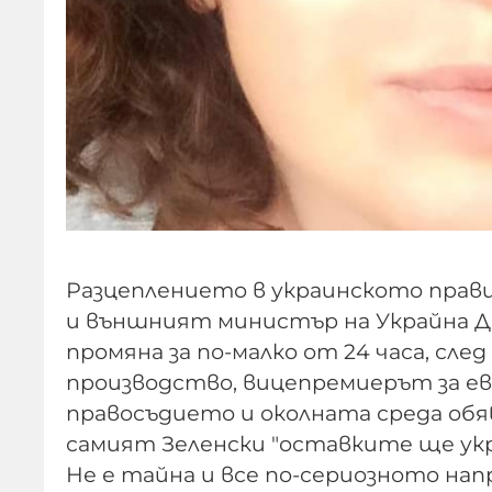
Разцеплението в украинското прав
и външният министър на Украйна Д
промяна за по-малко от 24 часа, с
производство, вицепремиерът за 
правосъдието и околната среда обяв
самият Зеленски "оставките ще у
Не е тайна и все по-сериозното нап