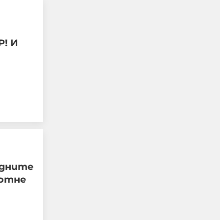
! И
Петима непълнолетни
"ловци на педофили"
обвинени за
жестокото убийство в
Пловдив
едните
 отне
06-08-2026г.
615
Лентата
Този човек или не
пътува и няма
НАЙ-ЧЕТЕНИ
никаква