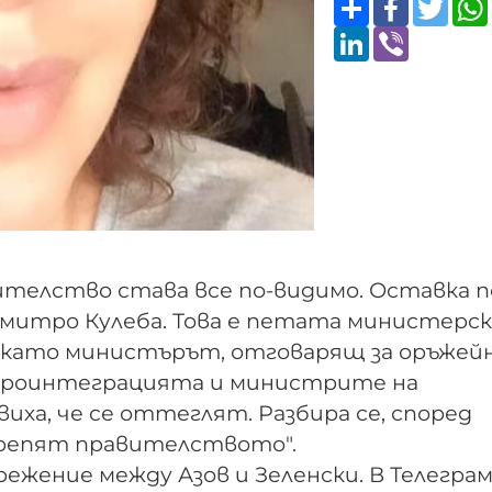
LinkedIn
Viber
ителство става все по-видимо. Оставка 
митро Кулеба. Това е петата министерск
лед като министърът, отговарящ за оръже
евроинтеграцията и министрите на
иха, че се оттеглят. Разбира се, според
крепят правителството".
режение между Азов и Зеленски. В Телегра