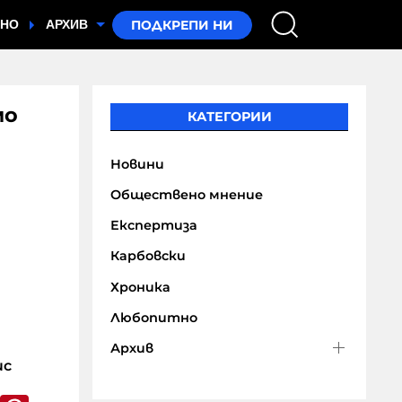
ТНО
АРХИВ
мо
КАТЕГОРИИ
Новини
Обществено мнение
Експертиза
Карбовски
Хроника
Любопитно
Архив
ис
k
er
WhatsApp
Pinterest