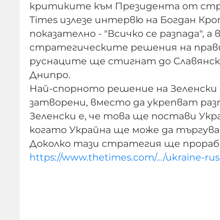
критиките към Президента от стран
Times излезе интервю на Богдан Кро
показателно - "Всичко се разпада",
стратегическите решения на прави
руснаците ще стигнат до Славянск
Днипро.
Най-спорното решение на Зеленски е
затворени, вместо да укрепват раз
Зеленски е, че това ще постави Укр
когато Украйна ще може да търгува
Доколко тази стратегия ще прораб
https://www.thetimes.com/…/ukraine-rus