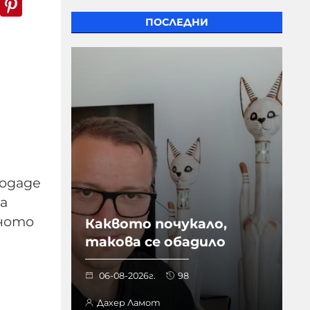
ПОСЛЕДНИ
подаде
а
йното
Каквото почукало,
такова се обадило
06-08-2026г.
98
м
Дахер Ламот