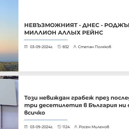
НЕВЪЗМОЖНИЯТ - ДНЕС - РОДЖЪР
МИЛЛИОН АЛЛЫХ РЕЙНС
03-09-2024г.
832
Степан Поляков
Този невиждан грабеж през посл
три десетилетия в България ни
всичко
03-09-2024г.
1124
Росен Миленов