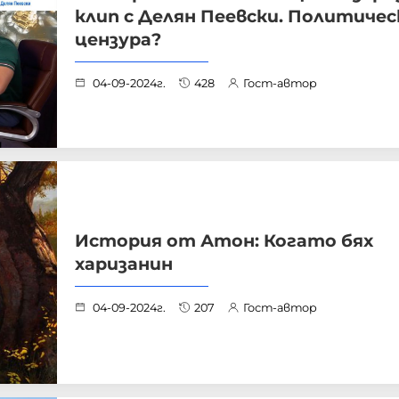
клип с Делян Пеевски. Политичес
цензура?
04-09-2024г.
428
Гост-автор
История от Атон: Когато бях
харизанин
04-09-2024г.
207
Гост-автор