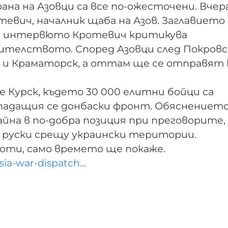
а на Азовци са все по-ожесточени. Вчера
тевич, началник щаба на Азов. Заглавието 
 а в интервюто Кротевич критикува
телството. Според Азовци след Покровс
 и Краматорск, а оттам ще се отправят 
 Курск, където 30 000 елитни бойци са
падащия се донбаски фронт. Обяснението
айна в по-добра позиция при преговорите,
 руски срещу украински територии.
оти, само времето ще покаже.
sia-war-dispatch…