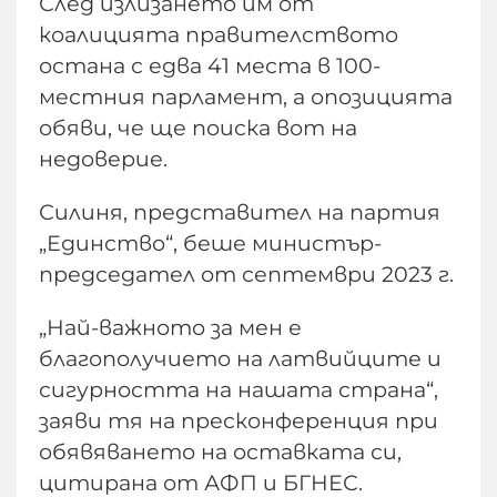
След излизането им от
коалицията правителството
остана с едва 41 места в 100-
местния парламент, а опозицията
обяви, че ще поиска вот на
недоверие.
Силиня, представител на партия
„Единство“, беше министър-
председател от септември 2023 г.
„Най-важното за мен е
благополучието на латвийците и
сигурността на нашата страна“,
заяви тя на пресконференция при
обявяването на оставката си,
цитирана от АФП и БГНЕС.