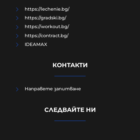
https://lechenie.bg/
https://gradski.bg/
https://workout.bg/
https://contract.bg/
IDEAMAX
КОНТАКТИ
Направете запитване
Повече от 1000 германски юристи
СЛЕДВАЙТЕ НИ
подкрепят призива за забрана на
AfD „в защита на демокрацията“
07-08-2026г.
38
Лентата