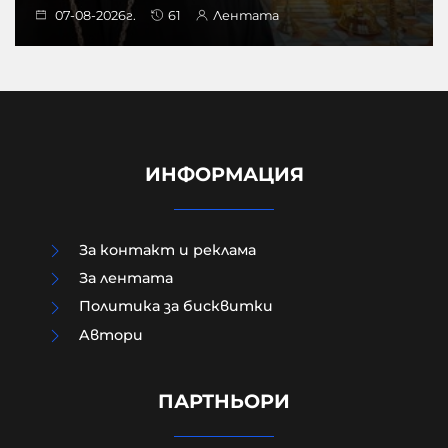
07-08-2026г.
61
Лентата
ИНФОРМАЦИЯ
За контакт и реклама
За лентата
Политика за бисквитки
Шведски депутат от лява
Aвтори
партия възхвали затворен
командир от Бригадите на
мъчениците от ал-Акса
ПАРТНЬОРИ
07-08-2026г.
27
Лентата