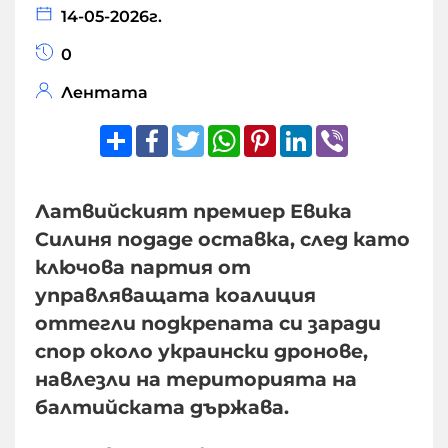
14-05-2026г.
0
Лентата
Share
Facebook
Twitter
WhatsApp
Pinterest
LinkedIn
Viber
Латвийският премиер Евика
Силиня подаде оставка, след като
ключова партия от
управляващата коалиция
оттегли подкрепата си заради
спор около украински дронове,
навлезли на територията на
балтийската държава.