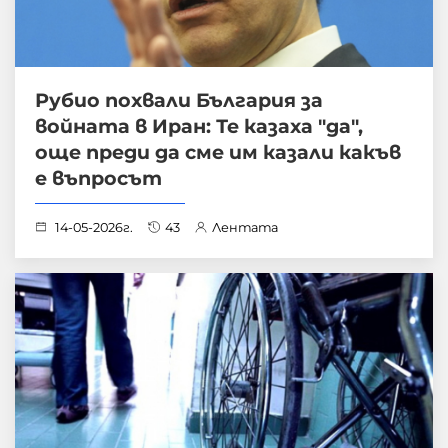
Рубио похвали България за
войната в Иран: Те казаха "да",
още преди да сме им казали какъв
е въпросът
14-05-2026г.
43
Лентата