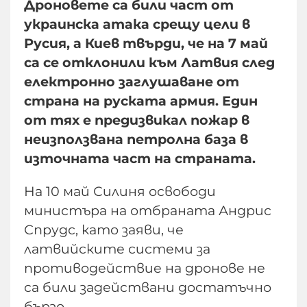
Дроновете са били част от
украинска атака срещу цели в
Русия, а Киев твърди, че на 7 май
са се отклонили към Латвия след
електронно заглушаване от
страна на руската армия. Един
от тях е предизвикал пожар в
неизползвана петролна база в
източната част на страната.
На 10 май Силиня освободи
министъра на отбраната Андрис
Спрудс, като заяви, че
латвийските системи за
противодействие на дронове не
са били задействани достатъчно
бързо.