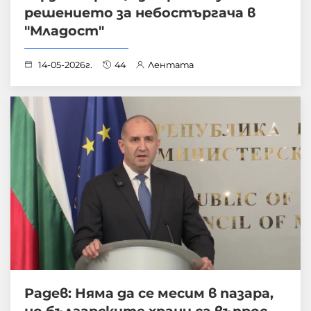
решението за небостъргача в
"Младост"
14-05-2026г.
44
Лентата
Радев: Няма да се месим в пазара,
но българските храни са въпрос