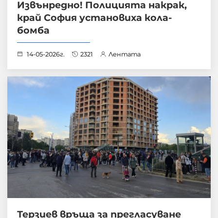
Извънредно! Полицията накрак,
край София установиха кола-
бомба
14-05-2026г.
2321
Лентата
Терзиев връща за прегласуване