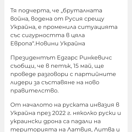
Тя подчерта, че „бруталната
война, водена от Русия срещу
Украйна, е променила ситуацията
със сигурността в цяла
Европа“.Новини Украйна
Президентът Едгарс Ринкевичс
съобщи, че в петък, 15 май, ще
проведе разговори с партийните
лидери за съставяне на ново
правителство.
От началото на руската инвазия в
Украйна през 2022 г. няколко руски и
украински дрона са падали на
територията на Латвия, Литва и