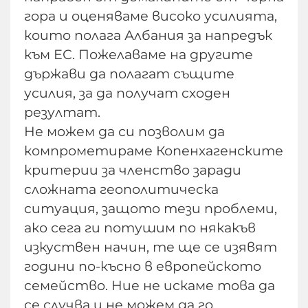
гора и оценяваме високо усилията,
които полага Албания за напредък
към ЕС. Пожелаваме на другите
държави да полагат същите
усилия, за да получат сходен
резултат.
Не можем да си позволим да
компрометираме Копенхагенските
критерии за членство заради
сложната геополитическа
ситуация, защото тези проблеми,
ако сега ги потушим по някакъв
изкуствен начин, те ще се изявят
години по-късно в европейското
семейство. Ние не искаме това да
се случва и не можем да го