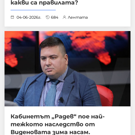
какви са правилата?
04-06-2026г.
684
Лентата
Кабинетът „Радев“ пое най-
тежкото наследство от
Виденовата зима насам.