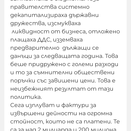
правителства системно
декапитализираха държавни
дружества, изсмукваха
ликвидност от бизнеса, отложено
плащаха ДДС, изземваха
предварително дължащи се
данъци за следващата година. Това
беше придружено с големи разходи
и то за съмнителни обществени
поръчки със завишени цени. Това е
неизбежният резултат от тази
политика.
Сега изплуват и фактури за
извършени дейности на огромна
стойност, които не са платени. Те
са за над 2 милиарда и 200 милиона