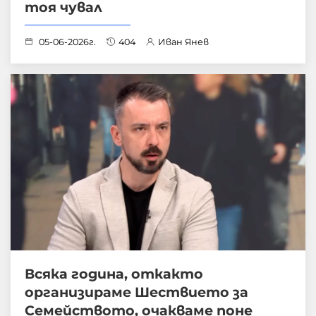
тоя чувал
05-06-2026г.
404
Иван Янев
Всяка година, откакто
организираме Шествието за
Семейството, очакваме поне