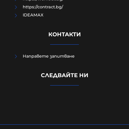
https://contract.bg/
IDEAMAX
КОНТАКТИ
Направете запитване
Четирима мъже бяха намушкани в
СЛЕДВАЙТЕ НИ
центъра на Лондон, задържана е
жена за нападението
05-08-2026г.
138
Лентата