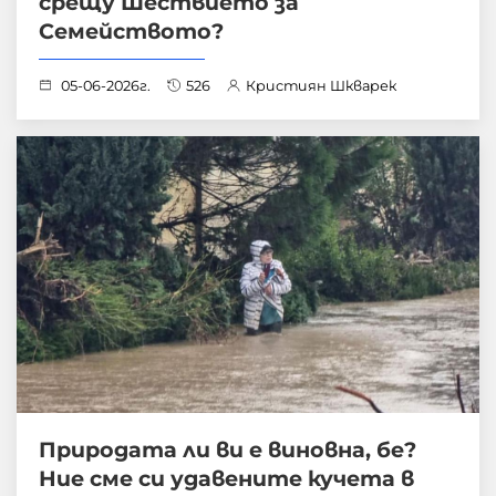
срещу Шествието за
Семейството?
05-06-2026г.
526
Кристиян Шкварек
Природата ли ви е виновна, бе?
Ние сме си удавените кучета в