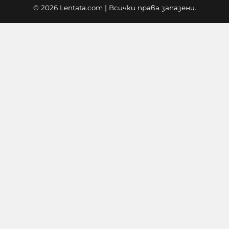
© 2026 Lentata.com | Всички права запазени.
"Блумбърг": Бивши
високопоставени представители
на Европа и Русия са обсъждали
тайно прекратяването на
войната в Украйна
05-08-2026г.
58
Лентата