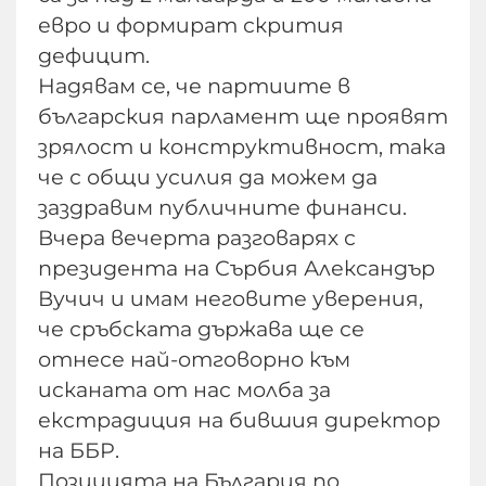
евро и формират скрития
дефицит.
Надявам се, че партиите в
българския парламент ще проявят
зрялост и конструктивност, така
че с общи усилия да можем да
заздравим публичните финанси.
Вчера вечерта разговарях с
президента на Сърбия Александър
Вучич и имам неговите уверения,
че сръбската държава ще се
отнесе най-отговорно към
исканата от нас молба за
екстрадиция на бившия директор
на ББР.
Позицията на България по