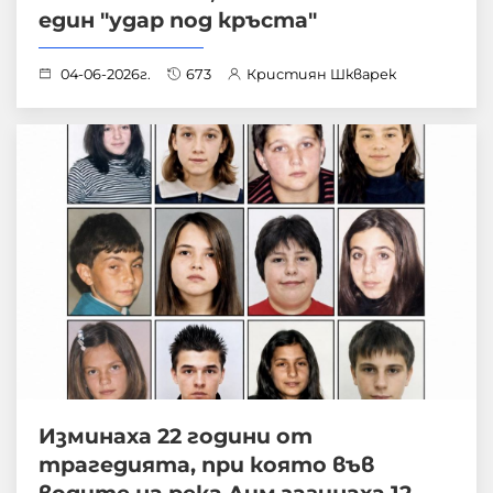
един "удар под кръста"
04-06-2026г.
673
Кристиян Шкварек
Изминаха 22 години от
трагедията, при която във