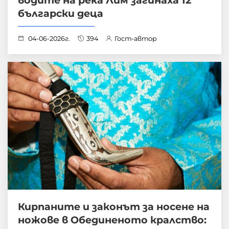
водите на река Лим загинаха 12
български деца
04-06-2026г.
394
Гост-автор
Кирпаните и законът за носене на
ножове в Обединеното кралство: