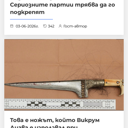
Сериозните партии трябва да го
подкрепят
03-06-2026г.
342
Гост-автор
Това е ножът, който Викрум
Дигва е използвал при