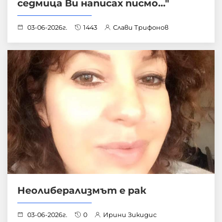
седмица Ви написах писмo..."
03-06-2026г.
1443
Слави Трифонов
Неолиберализмът е рак
03-06-2026г.
0
Ирини Зикидис