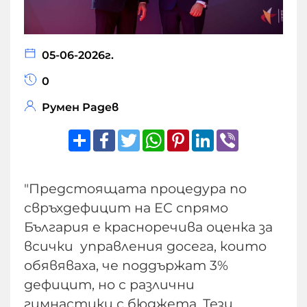
05-06-2026г.
0
Румен Радев
Share
Facebook
Twitter
WhatsApp
Pinterest
LinkedIn
Viber
"Предстоящата процедура по
свръхдефицит на ЕС спрямо
България е красноречива оценка за
всички управления досега, които
обявяваха, че поддържат 3%
дефицит, но с различни
гимнастики с бюджета. Тези