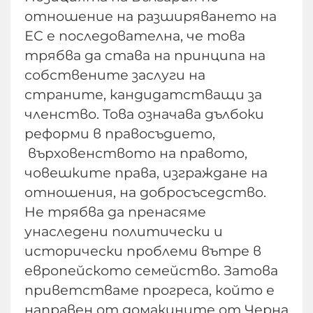
отношение на разширяването на
ЕС е последователна, че това
трябва да става на принципа на
собствените заслуги на
страните, кандидатстващи за
членство. Това означава дълбоки
реформи в правосъдието,
върховенството на правото,
човешките права, изграждане на
отношения, на добросъседство.
Не трябва да пренасяме
унаследени политически и
исторически проблеми вътре в
европейското семейство. Затова
приветстваме прогреса, който е
направен от домакините от Черна