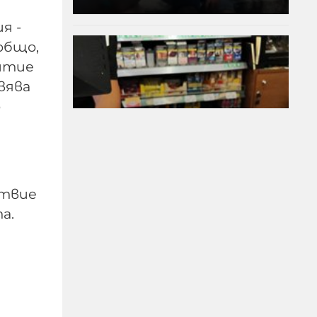
я -
общо,
битие
вява
о
ствие
а.
В Кричим събират пари
за съдебните разходи
на убития Георги
09-08-2026г.
159
Лентата