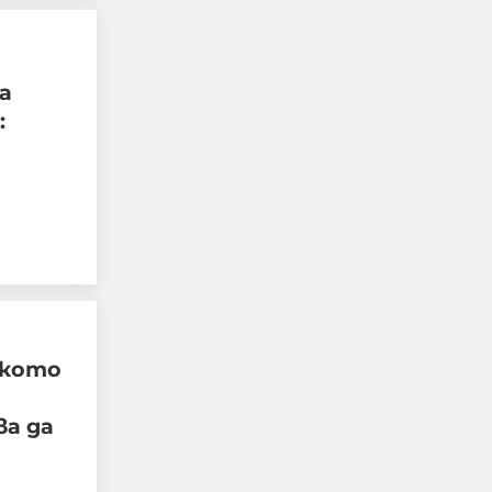
а
:
Военни обезвредиха 105-
милиметров снаряд във
Видин
жкото
09-08-2026г.
79
Лентата
ва да
Този човек или не
пътува и няма
НАЙ-ЧЕТЕНИ
никаква