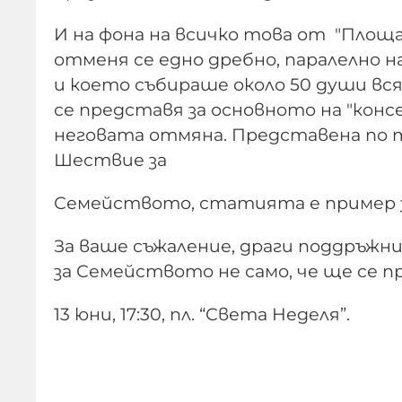
И на фона на всичко това от "Площа
отменя се едно дребно, паралелно 
и което събираше около 50 души вс
се представя за основното на "конс
неговата отмяна. Представена по т
Шествие за
Семейството, статията е пример 
За ваше съжаление, драги поддръжн
за Семейството не само, че ще се п
13 юни, 17:30, пл. “Света Неделя”.