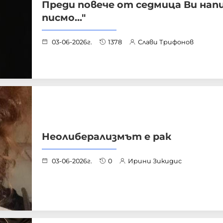
Преди повече от седмица Ви нап
писмo..."
03-06-2026г.
1378
Слави Трифонов
Неолиберализмът е рак
03-06-2026г.
0
Ирини Зикидис