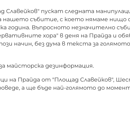
д Славейков" пускат следната манипулаци
на нашето събитие, с което нямаме нищо 
яка година. Въпросното незначително съ
ервативните хора" в деня на Прайда и обя
ози начин, без дума в текста за голямот
за майсторска дезинформация.
ици на Прайда от "Площад Славейков", Ше
роведе, а ще бъде най-голямото до момент