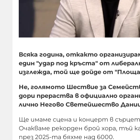
Всяка година, откакто организир
един "удар под кръста" от либерал
изглежда, той ще дойде от "Площа
Не, голямото Шествие за Семейств
дори прераства в официално орга
лично Негово Светейшество Дании
Ще имаме сцена и концерт в сърцето
Очакваме рекорден брой хора, тъй ка
през 2025-та бяхме над 6000.