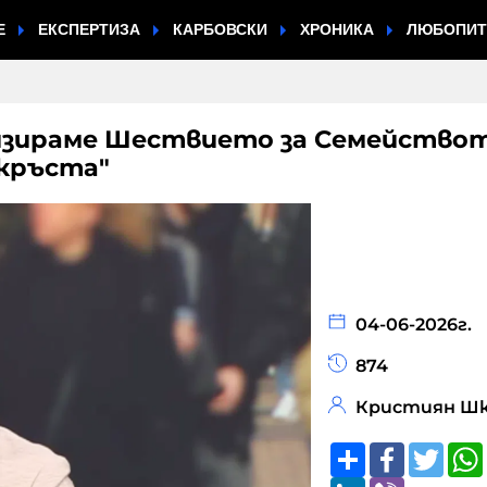
Е
ЕКСПЕРТИЗА
КАРБОВСКИ
ХРОНИКА
ЛЮБОПИ
низираме Шествието за Семействот
 кръста"
04-06-2026г.
874
Кристиян Шк
Share
Faceboo
Twitt
LinkedIn
Viber