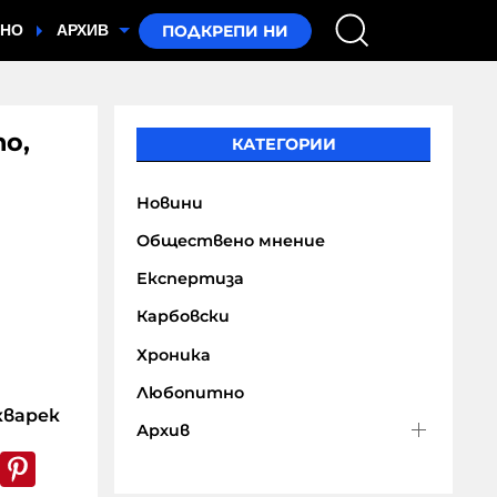
ТНО
АРХИВ
о,
КАТЕГОРИИ
Новини
Обществено мнение
Експертиза
Карбовски
Хроника
Любопитно
варек
Архив
k
er
WhatsApp
Pinterest