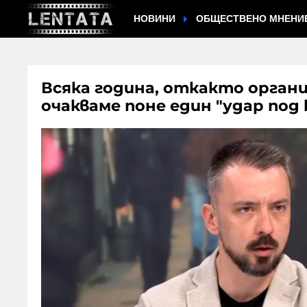
НОВИНИ
ОБЩЕСТВЕНО МНЕНИ
Всяка година, откакто орга
очакваме поне един "удар под