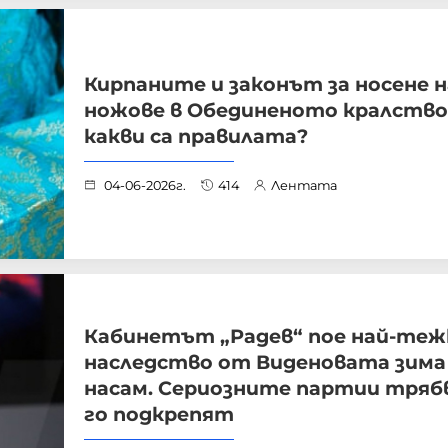
Кирпаните и законът за носене н
ножове в Обединеното кралство
какви са правилата?
04-06-2026г.
414
Лентата
Кабинетът „Радев“ пое най-те
наследство от Виденовата зима
насам. Сериозните партии тряб
го подкрепят