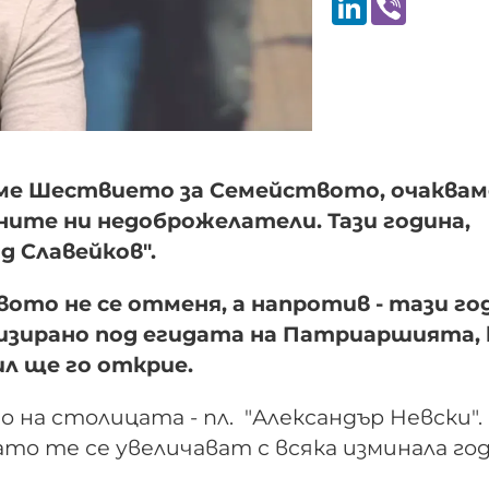
аме Шествието за Семейството, очаквам
ните ни недоброжелатели. Тази година,
д Славейков".
ото не се отменя, а напротив - тази го
низирано под егидата на Патриаршията,
л ще го открие.
 на столицата - пл. "Александър Невски".
то те се увеличават с всяка изминала год