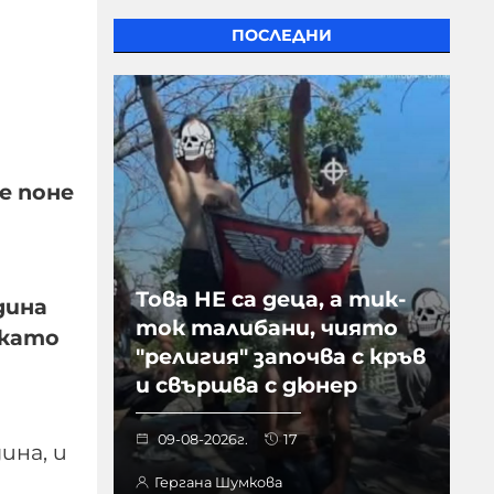
ПОСЛЕДНИ
е поне
Това НЕ са деца, а тик-
дина
ток талибани, чиято
 като
"религия" започва с кръв
и свършва с дюнер
09-08-2026г.
17
ина, и
Гергана Шумкова