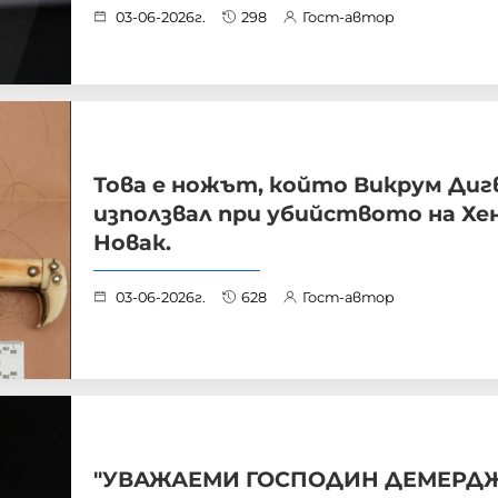
03-06-2026г.
298
Гост-автор
Това е ножът, който Викрум Диг
използвал при убийството на Хе
Новак.
03-06-2026г.
628
Гост-автор
"УВАЖАЕМИ ГОСПОДИН ДЕМЕРД