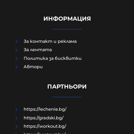
ИНФОРМАЦИЯ
За контакт и реклама
За лентата
Политика за бисквитки
Aвтори
Край на цените в лева, от днес на
етикетите само в евро
ПАРТНЬОРИ
09-08-2026г.
43
Лентата
https://lechenie.bg/
https://gradski.bg/
https://workout.bg/