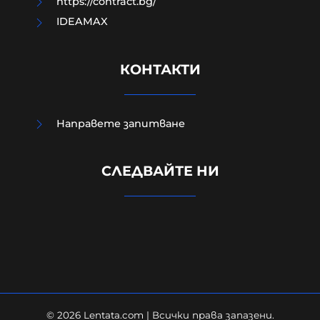
https://contract.bg/
IDEAMAX
КОНТАКТИ
Направете запитване
Евростат: Българският мъж
СЛЕДВАЙТЕ НИ
работи най-малко в ЕС,
холандецът бичи 10 години повече
09-08-2026г.
130
Лентата
© 2026 Lentata.com | Всички права запазени.