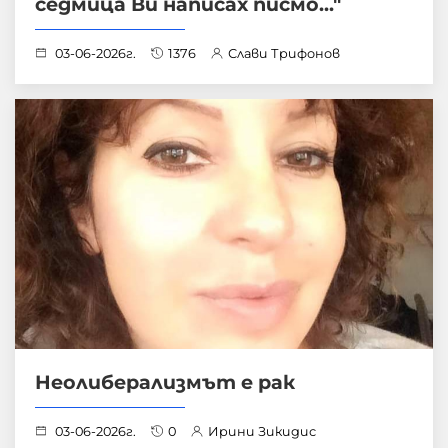
седмица Ви написах писмo..."
03-06-2026г.
1376
Слави Трифонов
Неолиберализмът е рак
03-06-2026г.
0
Ирини Зикидис