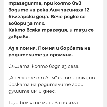
трагедията, при която във
водите на река Лим загинаха 12
български деца. Вече рядко се
говори за тях.
Както всяка трагедия, и тази се
забравя.
Аз я помня. Помня и борбата на
родителите за промяна.
Същата, която водя аз сега.
„Ангелите от Лим“ си отидоха, но
болката на родителите гори
душите им и днес.
Тази болка не минава никога.