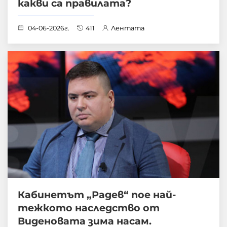
какви са правилата?
04-06-2026г.
411
Лентата
Кабинетът „Радев“ пое най-
тежкото наследство от
Виденовата зима насам.