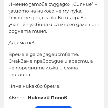
Именно затова създадох „Сияние“ –
защото на никого не му пука.
Техните деца са живи и здрави,
учат в чужбина и са много далеч от
родната тиня.
Да, ама не!
Време е да се задействате.
Очакваме правосъдие и арести, а
не поредните лъжи и сляпа
тишина.
Няма никакво време!
Автор:
Николай Попов