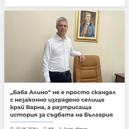
„Баба Алино“ не е просто скандал
с незаконно изградено селище
край Варна, а разтрисаща
история за съдбата на България
02-06-2026г.
816
Гост-автор