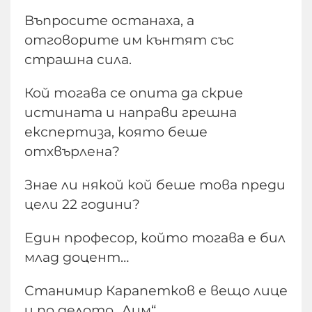
Въпросите останаха, а
отговорите им кънтят със
страшна сила.
Кой тогава се опита да скрие
истината и направи грешна
експертиза, която беше
отхвърлена?
Знае ли някой кой беше това преди
цели 22 години?
Един професор, който тогава е бил
млад доцент…
Станимир Карапетков е вещо лице
и по делото „Лим“.