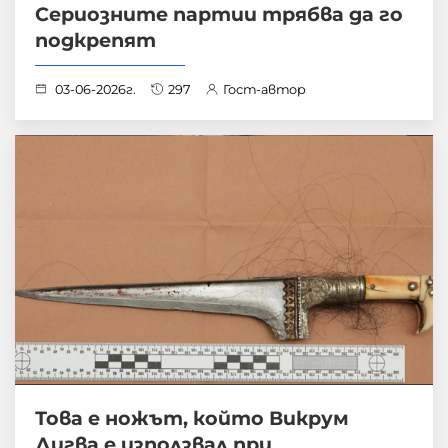
Сериозните партии трябва да го
подкрепят
03-06-2026г.
297
Гост-автор
Това е ножът, който Викрум
Дигва е използвал при