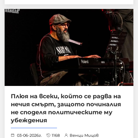
Плюя на всеки, който се радва на
нечия смърт, защото починалия
не споделя политическите му
убеждения
03-06-2026г.
1168
Венци Мицов