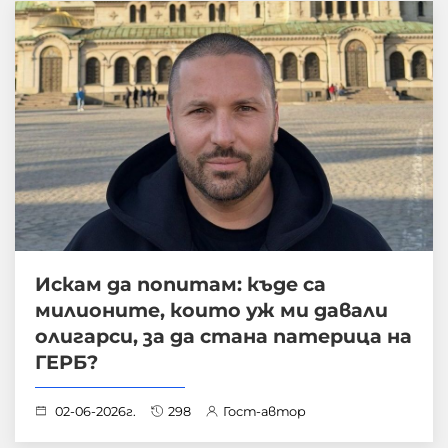
Искам да попитам: къде са
милионите, които уж ми давали
олигарси, за да стана патерица на
ГЕРБ?
02-06-2026г.
298
Гост-автор