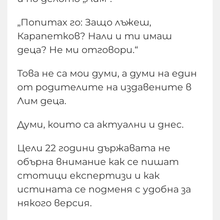
„Попитах го: Защо лъжеш,
Карапетков? Нали и ти имаш
деца? Не ми отговори.“
Товa не са мои думи, а думи на един
от родителите на издавените в
Лим деца.
Думи, които са актуални и днес.
Цели 22 години държавата не
обърна внимание как се пишат
стотици експертизи и как
истината се подменя с удобна за
някого версия.