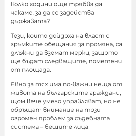
Колко години още трябва да
чакаме, за да се задейства
държавата?
Тези, които дойдоха на власт с
гръмките обещания за промяна, са
длъжни да вземат мерки, защото
ще бъдат следващите, пометени
от площада.
Явно за тях има по-важни неща от
живота на българските граждани,
щом вече умело управляват, но не
обръщат внимание на този
огромен проблем за съдебната
система – вещите лица.