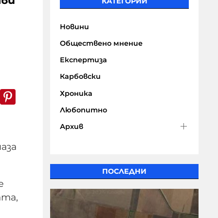
тви
КАТЕГОРИИ
Новини
Обществено мнение
Експертиза
Карбовски
k
er
WhatsApp
Pinterest
Хроника
Любопитно
Архив
аза
ПОСЛЕДНИ
е
ата,