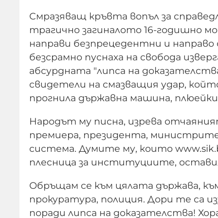
Смразяващ кръвта вопъл за справед
трагично загиналото 16-годишно мо
направи безпрецедентни и направо
безсрамно пуснаха на свобода извер
абсурдната "липса на доказателств
свидетели на смазващия удар, кой
прогнила държавна машина, плюейки
Народът му писна, изрева отчаяни
премиера, президента, министрите
система. Думите му, които www.sik.b
плесница за институциите, остави
Обръщам се към цялата държава, къ
прокуратура, полиция. Дори те са и
поради липса на доказателства! Хор