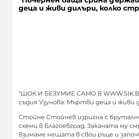
"Почернен баща срина държав
деца и живи дилъри, колко ст
“ШОК И БЕЗУМИЕ САМО В WWW.SIK.BG
съдия Узунова: Мъртви деца и живи 
Стойне Стойнев изригна с бруталн
схеми в Благоевград. Заканата му с
взимаме нещата в свои ръце и започ