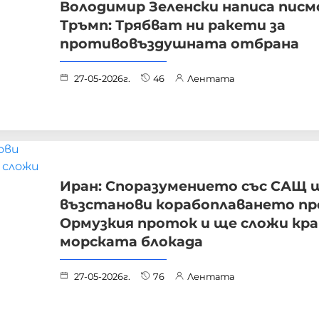
Володимир Зеленски написа писм
Тръмп: Трябват ни ракети за
противовъздушната отбрана
27-05-2026г.
46
Лентата
Иран: Споразумението със САЩ 
възстанови корабоплаването пр
Ормузкия проток и ще сложи кра
морската блокада
27-05-2026г.
76
Лентата