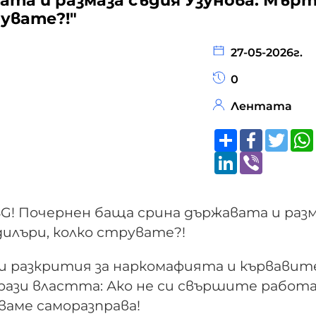
ата и размаза съдия Узунова: Мър
рувате?!"
27-05-2026г.
0
Лентата
Share
Faceboo
Twitt
LinkedIn
Viber
! Почернен баща срина държавата и разм
дилъри, колко струвате?!
и разкрития за наркомафията и кървавит
мрази властта: Ако не си свършите работ
ваме саморазправа!