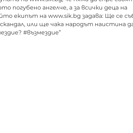
ото погубено ангелче, а за всички деца на
то екипът на www.sik.bg задава: Ще се съ
скандал, или ще чака народът наистина д
ездие? #възмездие”