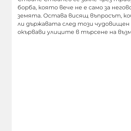
борба, която вече не е само за негов
земята. Остава висящ въпросът, кой
ли държавата след този чудовищен 
окървави улиците в търсене на възм