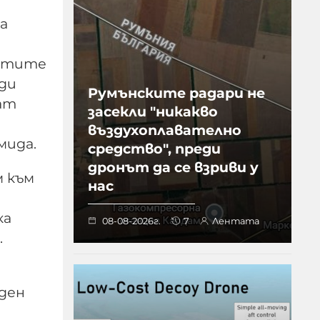
а
ратите
ади
Румънските радари не
ат
засекли "никакво
въздухоплавателно
мида.
средство", преди
дронът да се взриви у
м към
нас
ка
08-08-2026г.
7
Лентата
.
оден