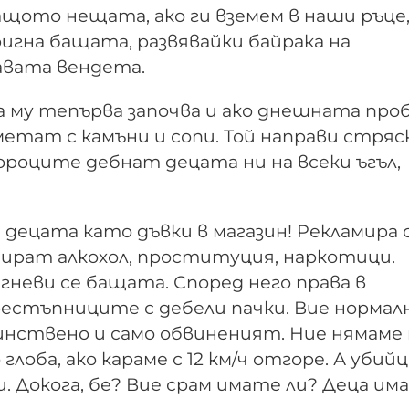
ащото нещата, ако ги вземем в наши ръце
ригна бащата, развявайки байрака на
авата вендета.
а му тепърва започва и ако днешната про
метат с камъни и сопи. Той направи стря
пороците дебнат децата ни на всеки ъгъл,
 децата като дъвки в магазин! Рекламира 
мират алкохол, проституция, наркотици.
гневи се бащата. Според него права в
естъпниците с дебели пачки. Вие нормал
инствено и само обвиненият. Ние нямаме 
глоба, ако караме с 12 км/ч отгоре. А уби
и. Докога, бе? Вие срам имате ли? Деца им