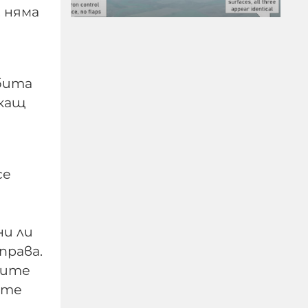
, няма
бита
скащ
МО след анализ на
останките край
Кардам: Най-вероятно е
дрон-примамка "Майя"
се
08-08-2026г.
61
Лентата
ни ли
права.
йците
ате