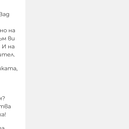
Зад
Израелският посланик
но на
за инцидента в Банско:
ъм ви
Изолиран случай. Не
 И на
разбирам защо се
ител.
превърна в такъв голям
скандал
йката,
08-08-2026г.
30
Лентата
м?
ства
а!
та