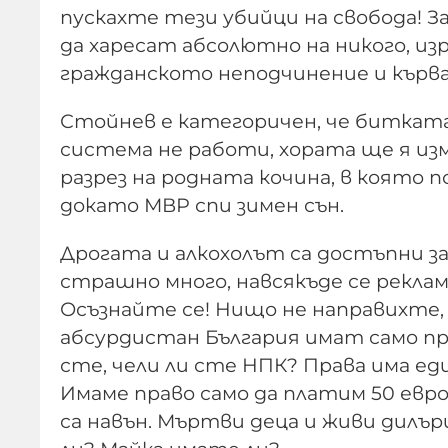
пускахте тези убийци на свобода! З
да харесат абсолютно на никого, из
гражданското неподчинение и кърв
Стойнев е категоричен, че биткат
система не работи, хората ще я из
разрез на родната кочина, в която 
докато МВР спи зимен сън.
Дрогата и алкохолът са достъпни за
страшно много, навсякъде се рекла
Осъзнайте се! Нищо не направихте, 
абсурдистан България имат само пр
сте, чели ли сте НПК? Права има ед
Имаме право само да платим 50 евро 
са навън. Мъртви деца и живи дилър