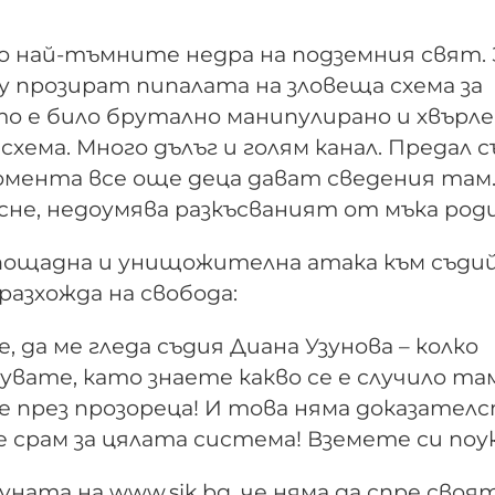
 най-тъмните недра на подземния свят. 
 прозират пипалата на зловеща схема за
о е било брутално манипулирано и хвърле
схема. Много дълъг и голям канал. Предал с
омента все още деца дават сведения там.
сне, недоумява разкъсваният от мъка род
зпощадна и унищожителна атака към съди
разхожда на свобода:
 да ме гледа съдия Диана Узунова – колко
увате, като знаете какво се е случило та
не през прозореца! И това няма доказател
те срам за цялата система! Вземете си поук
ната на www.sik.bg, че няма да спре своя