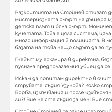
ли? Майка имате ли?
Разкритията на Стойнев стигат до
мистериозната смърт на дъщеря му
детска плът и бяла смърт. Момичет
кучетата. Това е цяла система, цяла 
много информация в полицията. В м
базата на това нещо съдът да го пу
Гневът му ескалира в директна, бе
пуснала предполагаемия убиец да се 
Искам да попитам директно в очите,
струвате, съдия Узунова? Колко стр
Борба, измъчвания и после изхвърля
ли?! Вие не сте съдия за мен! Вие с
Стойне Стойнев се закле чрез трибу