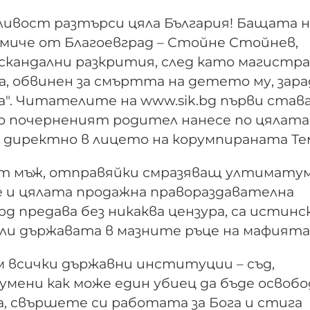
ливост разтърси цяла България! Бащата н
миче от Благоевград – Стойне Стойнев,
 скандални разкрития, след като магист
га, обвинен за смъртта на детето му, зар
а". Читателите на www.sik.bg първи став
то почерненият родител нанесе по цялата
 директно в лицето на корумпираната Те
ят мъж, отправяйки смразяващ ултимату
 и цялата продажна правораздавателна
g предава без никаква цензура, са истинс
ли държавата в мазните ръце на мафията
м всички държавни институции – съд,
зумени как може един убиец да бъде освоб
а, свършете си работата за Бога и стига