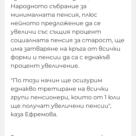
Народното събрание за
минималната пенсия, плюс
нейното предложение да се
увеличи със същия процент
социалната пенсия за старост, ще
има затваряне на кръга от всички
форми и пенсии да са с еднакъв
процент увеличение.
"По този начин ще осигурим
еднакво третиране на всички
групи пенсионери, които от 1 юли
ще получат увеличени пенсии",
каза Ефремова.