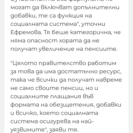
могат да включват допълнителни
добавки, те са функция на
социалната система", уточни
Ефремова. Тя беше категорична, че
няма опасност хората да не
получат увеличение на пенсиите.
"Цялото правителство работим
за това да има достатъчно ресурс,
така че всички да получат навреме
не само своите пенсии, но и
социалните плащания във
формата на обезщетения, добавки
и всичко, което социалната
система осигурява на най-
уязвимите", заяви тя.