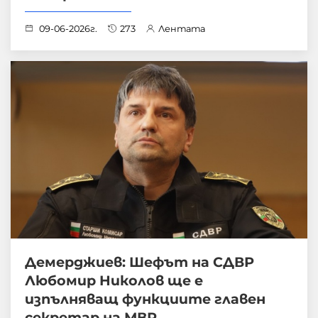
09-06-2026г.
273
Лентата
Демерджиев: Шефът на СДВР
Любомир Николов ще е
изпълняващ функциите главен
секретар на МВР