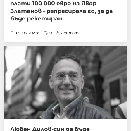
плати 100 000 евро на Явор
Златанов - репресирала го, за да
бъде рекетиран
09-06-2026г.
0
Лентата
Любен Дилов-син да бъде