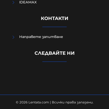
IDEAMAX
КОНТАКТИ
Направете запитване
УНИЦЕФ: Израел убива средно по
едно дете на ден в Газа след
СЛЕДВАЙТЕ НИ
„примирието“ от октомври 2025
г.
06-08-2026г.
20
Лентата
© 2026 Lentata.com | Всички права запазени.