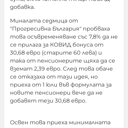
добавка.
Миналата седмица от
"Прогресивна България" пробваха
това осъвременяване със 7,8% да не
се прилага за КОВИД бонуса от
30,68 евро (старите 60 лева) и
така от пенсионерите щяха да се
вземат 2,39 евро. След това обаче
се отказаха от тази идея, но
приеха от 1 юли във формулата за
новите пенсионери вече да не
добавят тези 30,68 евро.
Освен това приеха минималната