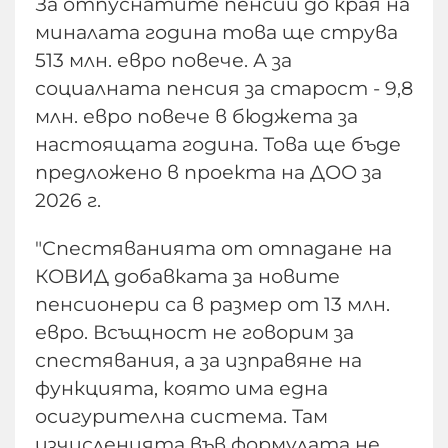
За отпуснатите пенсии до края на
миналата година това ще струва
513 млн. евро повече. А за
социалната пенсия за старост - 9,8
млн. евро повече в бюджета за
настоящата година. Това ще бъде
предложено в проекта на ДОО за
2026 г.
"Спестяванията от отпадане на
КОВИД добавката за новите
пенсионери са в размер от 13 млн.
евро. Всъщност не говорим за
спестявания, а за изправяне на
функцията, която има една
осигурителна система. Там
изчисленията във формулата не