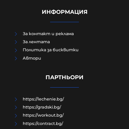
ИНФОРМАЦИЯ
За контакт и реклама
За лентата
Политика за бисквитки
Aвтори
Модернизацията на бойната ни
авиация – срамна история за 17
години нехайство и саботажи
ПАРТНЬОРИ
06-08-2026г.
61
Лентата
https://lechenie.bg/
https://gradski.bg/
https://workout.bg/
https://contract.bg/