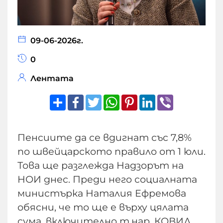
09-06-2026г.
0
Лентата
Share
Facebook
Twitter
WhatsApp
Pinterest
LinkedIn
Viber
Пенсиите да се вдигнат със 7,8%
по швейцарското правило от 1 юли.
Това ще разглежда Надзорът на
НОИ днес. Преди него социалната
министърка Наталия Ефремова
обясни, че то ще е върху цялата
сума, включително т.нар. КОВИД