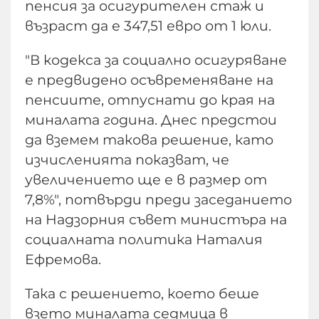
пенсия за осигурителен стаж и
възраст да е 347,51 евро от 1 юли.
"В кодекса за социално осигуряване
е предвидено осъвременяване на
пенсиите, отпуснати до края на
миналата година. Днес предстои
да вземем такова решение, като
изчисленията показват, че
увеличението ще е в размер от
7,8%", потвърди преди заседанието
на Надзорния съвет министъра на
социалната политика Наталия
Ефремова.
Така с решението, което беше
взето миналата седмица в