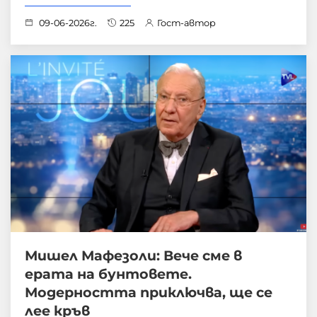
09-06-2026г.
225
Гост-автор
Мишел Мафезоли: Вече сме в
ерата на бунтовете.
Модерността приключва, ще се
лее кръв