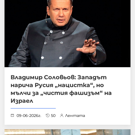
Владимир Соловьов: Западът
нарича Русия „нацистка“, но
мълчи за „чистия фашизъм“ на
Израел
09-06-2026г.
50
Лентата