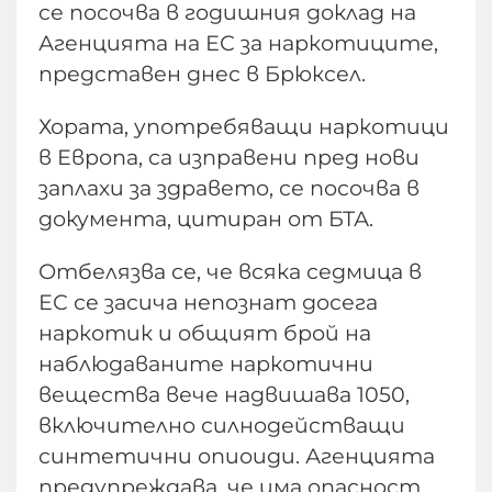
се посочва в годишния доклад на
Агенцията на ЕС за наркотиците,
представен днес в Брюксел.
Хората, употребяващи наркотици
в Европа, са изправени пред нови
заплахи за здравето, се посочва в
документа, цитиран от БТА.
Отбелязва се, че всяка седмица в
ЕС се засича непознат досега
наркотик и общият брой на
наблюдаваните наркотични
вещества вече надвишава 1050,
включително силнодействащи
синтетични опиоиди. Агенцията
предупреждава, че има опасност