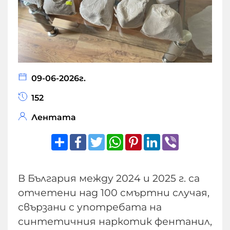
09-06-2026г.
152
Лентата
Share
Facebook
Twitter
WhatsApp
Pinterest
LinkedIn
Viber
В България между 2024 и 2025 г. са
отчетени над 100 смъртни случая,
свързани с употребата на
синтетичния наркотик фентанил,