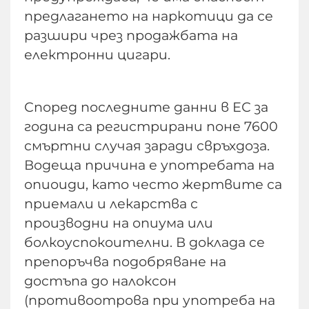
предлагането на наркотици да се
разшири чрез продажбата на
електронни цигари.
Според последните данни в ЕС за
година са регистрирани поне 7600
смъртни случая заради свръхдоза.
Водеща причина е употребата на
опиоиди, като често жертвите са
приемали и лекарства с
производни на опиума или
болкоуспокоителни. В доклада се
препоръчва подобряване на
достъпа до налоксон
(противоотрова при употреба на