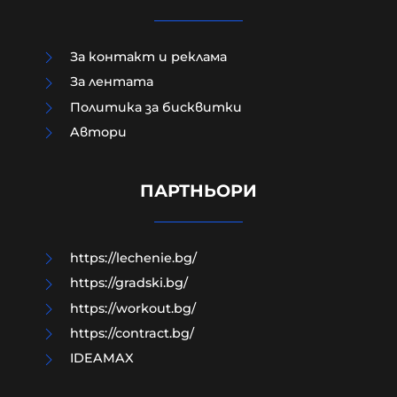
За контакт и реклама
За лентата
Политика за бисквитки
Политическият инстинкт на
Aвтори
самонареклата се демократична
общност е винаги да заема
позиция СРЕЩУ собствения народ
ПАРТНЬОРИ
05-08-2026г.
8
Владислав Апостолов
https://lechenie.bg/
https://gradski.bg/
https://workout.bg/
https://contract.bg/
IDEAMAX