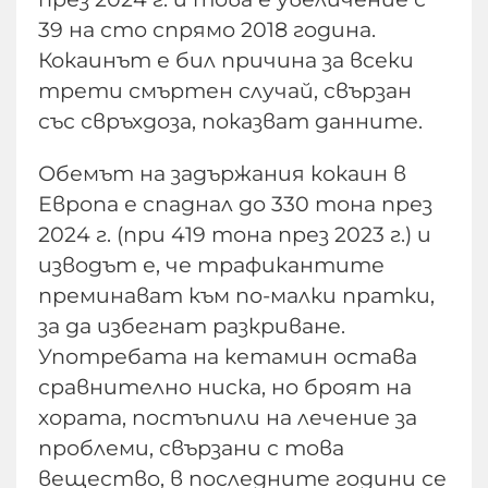
39 на сто спрямо 2018 година.
Кокаинът е бил причина за всеки
трети смъртен случай, свързан
със свръхдоза, показват данните.
Обемът на задържания кокаин в
Европа е спаднал до 330 тона през
2024 г. (при 419 тона през 2023 г.) и
изводът е, че трафикантите
преминават към по-малки пратки,
за да избегнат разкриване.
Употребата на кетамин остава
сравнително ниска, но броят на
хората, постъпили на лечение за
проблеми, свързани с това
вещество, в последните години се