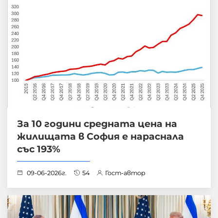
За 10 години средната цена на
жилищата в София е нараснала
със 193%
09-06-2026г.
54
Гост-автор