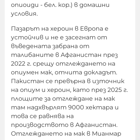
опиоиди - бел. кор.) в домашни
условия.
Пазарът на хероин в Европа е
устойчив и не е засегнат от
въведената забрана от
талибаните в Афганистан през
2022 г. срещу отглеждането на
опиумен мак, отчита докладът.
Пакистан се превърна в източник
на опиум и хероин, като през 2025 г.
площите за отглеждане на мак
там надхвърлят 9000 хектара и
това се равнява на
производството в Афганистан.
Отглеждането на мак в Мианмар