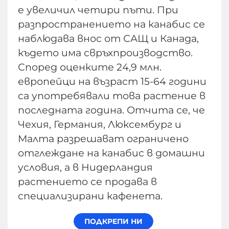
е увеличил четири пъти. При
разпространението на канабис се
наблюдава внос от САЩ и Канада,
където има свръхпроизводство.
Според оценките 24,9 млн.
европейци на възраст 15-64 години
са употребявали това растение в
последната година. Отчита се, че
Чехия, Германия, Люксембург и
Малта разрешават ограничено
отглеждане на канабис в домашни
условия, а в Нидерландия
растението се продава в
специализирани кафенета.