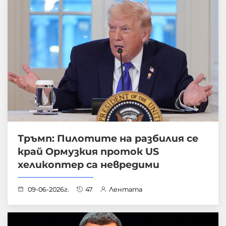
Тръмп: Пилотите на разбилия се
край Ормузкия проток US
хеликоптер са невредими
09-06-2026г.
47
Лентата