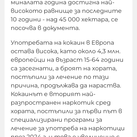
миналата година достигна най-
високото равнище за последните
10 години - над 45 000 хектара, се
посочва в документа.
Употребата на кокаин в Европа
остава висока, като около 4,3 млн.
европейци на възраст 15-64 години
са засегнати, а броят на хората,
постъпили за лечение по тази
причина, продължава да нараства.
Кокаинът е вторият най-
разпространен наркотик сред
хората, постъпили за първи път в
специализирани програми за
лечение за употреба на наркотици
през 2024 г. и това е увеличение с