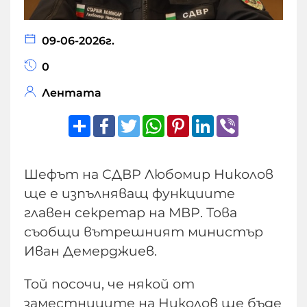
09-06-2026г.
0
Лентата
Share
Facebook
Twitter
WhatsApp
Pinterest
LinkedIn
Viber
Шефът на СДВР Любомир Николов
ще е изпълняващ функциите
главен секретар на МВР. Това
съобщи вътрешният министър
Иван Демерджиев.
Той посочи, че някой от
заместниците на Николов ще бъде