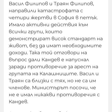
Васил Филипов и Траян Филипов,
направили катастрофата с
четири жертви в София в петък.
Имало активни действия към
всички групи, които
демонстрират висок стандарт на
живот, без да имат необходимите
доходи. Така той отговори на
въпрос дали Кандев е напуснал
заради противоречие за арест на
групата на Калашниците. Васил и
Траян са близки с тях, но не са им
членове. Министърът посочи, че
не е имал никакви противоречия с
Кандев.