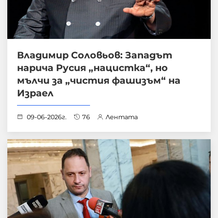
Владимир Соловьов: Западът
нарича Русия „нацистка“, но
мълчи за „чистия фашизъм“ на
Израел
09-06-2026г.
76
Лентата