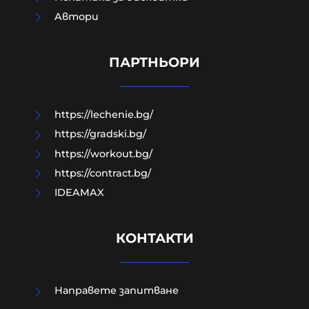
изтече предполагаем чат между
Aвтори
Кузев и 17-годишното момиче
преди срещата на Младежкия
хълм
ПАРТНЬОРИ
10-08-2026г.
249
Лентата
https://lechenie.bg/
https://gradski.bg/
https://workout.bg/
https://contract.bg/
IDEAMAX
КОНТАКТИ
Направете запитване