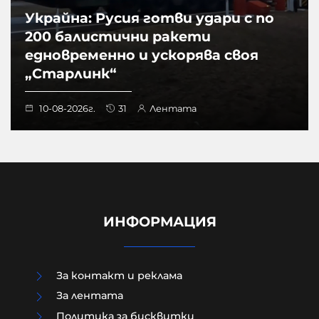
Украйна: Русия готви удари с по
200 балистични ракети
едновременно и ускорява своя
„Старлинк“
10-08-2026г.
31
Лентата
ИНФОРМАЦИЯ
За контакт и реклама
За лентата
„Утре ще ме видиш на живо“:
Политика за бисквитки