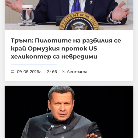
Тръмп: Пилотите на разбилия се
край Ормузкия проток US
хеликоптер са невредими
09-06-2026г.
66
Лентата