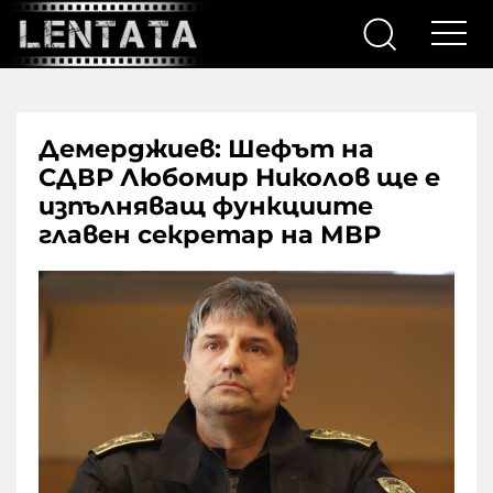
Демерджиев: Шефът на
СДВР Любомир Николов ще е
изпълняващ функциите
главен секретар на МВР