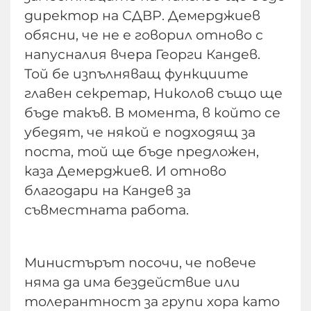
директор на СДВР. Демерджиев
обясни, че не е говорил отново с
напусналия вчера Георги Кандев.
Той бе изпълняващ функциите
главен секретар, Николов също ще
бъде такъв. В момента, в който се
убедят, че някой е подходящ за
поста, той ще бъде предложен,
каза Демерджиев. И отново
благодари на Кандев за
съвместната работа.
Министърът посочи, че повече
няма да има бездействие или
толерантност за групи хора като