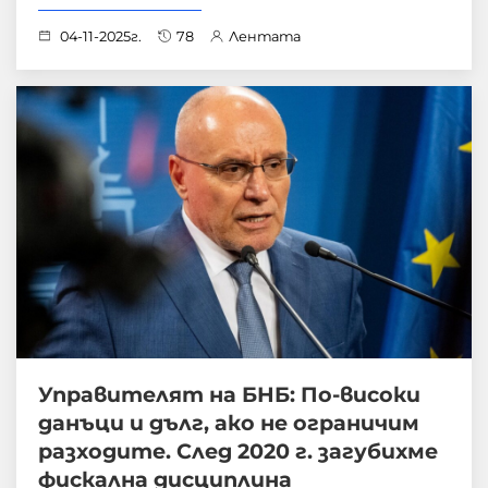
04-11-2025г.
78
Лентата
Управителят на БНБ: По-високи
данъци и дълг, ако не ограничим
разходите. След 2020 г. загубихме
фискална дисциплина