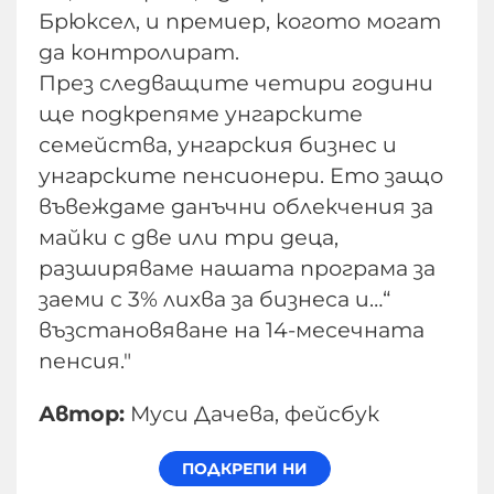
Брюксел, и премиер, когото могат
да контролират.
През следващите четири години
ще подкрепяме унгарските
семейства, унгарския бизнес и
унгарските пенсионери. Ето защо
въвеждаме данъчни облекчения за
майки с две или три деца,
разширяваме нашата програма за
заеми с 3% лихва за бизнеса и…“
възстановяване на 14-месечната
пенсия."
Автор:
Муси Дачева, фейсбук