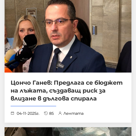
Цончо Ганев: Предлага се бюджет
на лъжата, създаващ риск за
влизане в дългова спирала
04-11-2025г.
85
Лентата