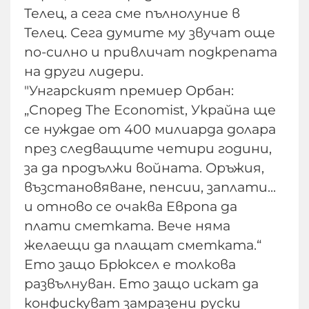
Телец, а сега сме пълнолуние в
Телец. Сега думите му звучат още
по-силно и привличат подкрепата
на други лидери.
"Унгарският премиер Орбан:
„Според The ​​Economist, Украйна ще
се нуждае от 400 милиарда долара
през следващите четири години,
за да продължи войната. Оръжия,
възстановяване, пенсии, заплати...
и отново се очаква Европа да
плати сметката. Вече няма
желаещи да плащат сметката.“
Ето защо Брюксел е толкова
развълнуван. Ето защо искат да
конфискуват замразени руски