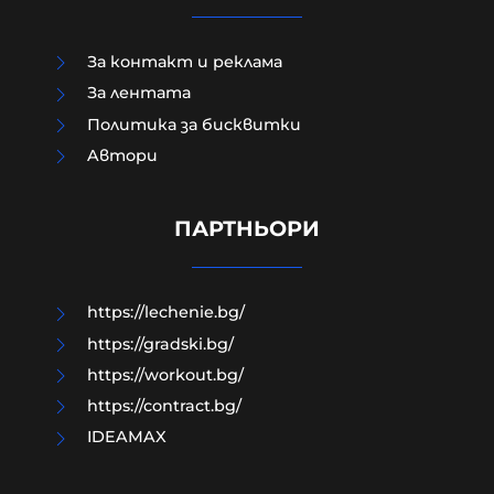
За контакт и реклама
За лентата
Политика за бисквитки
Aвтори
Постлиберализмът: Как се случи
и какво следва?
ПАРТНЬОРИ
06-08-2026г.
1
Лентата
https://lechenie.bg/
https://gradski.bg/
https://workout.bg/
https://contract.bg/
IDEAMAX