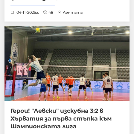
04-11-2025г.
48
Лентата
Герои! "Левски" изскубна 3:2 в
Хърватия за първа стъпка към
Шампионската лига