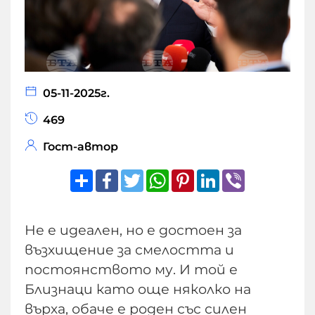
05-11-2025г.
469
Гост-автор
Share
Facebook
Twitter
WhatsApp
Pinterest
LinkedIn
Viber
Не е идеален, но е достоен за
възхищение за смелостта и
постоянството му. И той е
Близнаци като още няколко на
върха, обаче е роден със силен