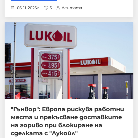
05-11-2025г.
5
Лентата
"Гънвор": Европа рискува работни
места и прекъсване доставките
на гориво при блокиране на
сделката с "Лукойл"