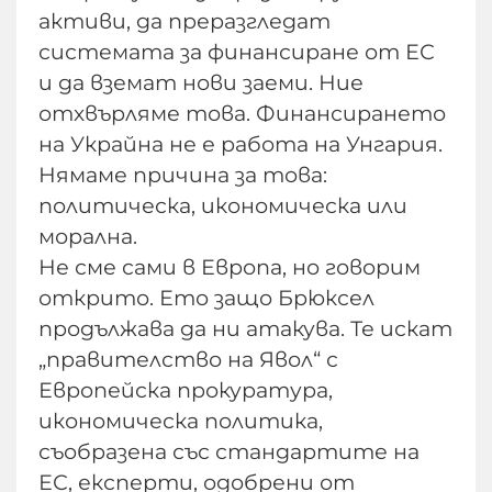
активи, да преразгледат
системата за финансиране от ЕС
и да вземат нови заеми. Ние
отхвърляме това. Финансирането
на Украйна не е работа на Унгария.
Нямаме причина за това:
политическа, икономическа или
морална.
Не сме сами в Европа, но говорим
открито. Ето защо Брюксел
продължава да ни атакува. Те искат
„правителство на Явол“ с
Европейска прокуратура,
икономическа политика,
съобразена със стандартите на
ЕС, експерти, одобрени от