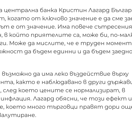
 централна банка Кристин Лагард Българ
, когато от ключово значение е да сме за
ът е от значение. Има повече сътресения
 в който приятелите са, може би, по-мал
уги. Може да мислите, че е труден момент,
жност да бъдем единни и да бъдем заедно“
е възможно да има леко въздействие върху
ента, както е наблюдавано в други държави
а, след което цените се нормализират, в
инфлация. Лагард обясни, че този ефект 
е, което много търговци правят дори ощ
валутиране.