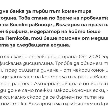
дна банка за първи път коментира
дина. Това стана по време на провелата
на високо равнище „България на прага н
ен брифинг, модератор на който беше
а Петкова, той беше помолен от медии
та за следващата година.
о фискално отговорна страна. От 2020 го
фискална дисциплина. Трябва да обърнем т
ни пред същата дилема – от макроиконом
ъде затягане на контрола и ограничаване
рочен растеж. Алтернативата е по-високи
води до не само тежки макроикономически, 
ксимално скоро да се върнем по пътя на
 политика. България има изключително кр