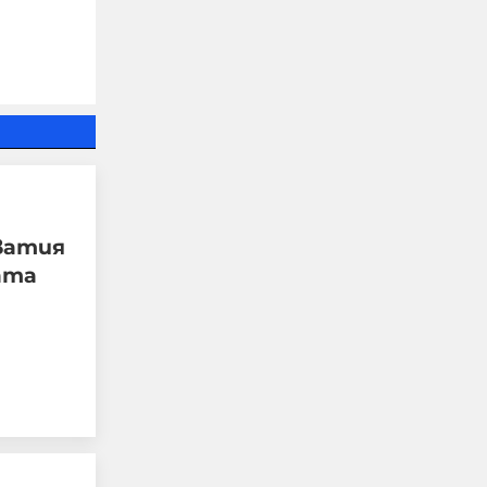
да спазват законите на
страната ни, да
уважават
достойнството на
българските граждани,
да зачитат частната
собственост
06-08-2026г.
141
рватия
ата
Румен Радев