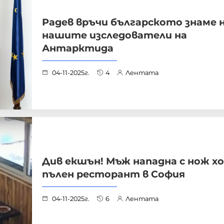
Радев връчи българското знаме 
нашите изследователи на
Антарктида
04-11-2025г.
4
Лентата
Див екшън! Мъж нападна с нож хо
пълен ресторант в София
04-11-2025г.
6
Лентата