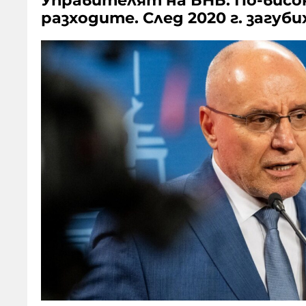
Управителят на БНБ: По-висок
разходите. След 2020 г. загуб