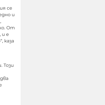
ия се
едно и
,
Автобусен шофьор
ко. От
свали дете със
 и е
специални
потребности и го
, каза
остави само на пътя на
37 °C
. Този
06-08-2026г.
137
Лентата
идва
е
Радев: Призовавам
всички, които
посещават България,