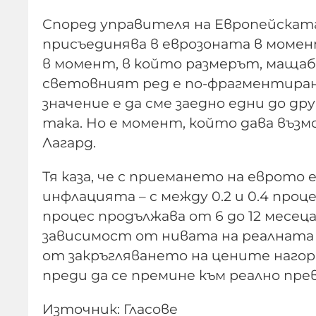
Според управителя на Европейската
присъединява в еврозоната в момент
в момент, в който размерът, мащаб
световният ред е по-фрагментиран,
значение е да сме заедно едни до др
така. Но е момент, който дава възмо
Лагард.
Тя каза, че с приемането на еврото 
инфлацията – с между 0.2 и 0.4 проц
процес продължава от 6 до 12 месец
зависимост от нивата на реалната 
от закръгляването на цените нагор
преди да се премине към реално пре
Източник: Гласове