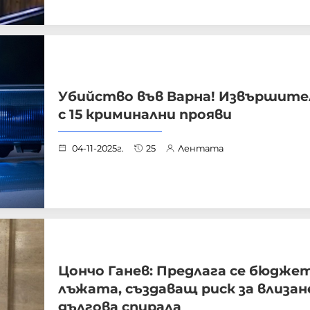
Убийство във Варна! Извършите
с 15 криминални прояви
04-11-2025г.
25
Лентата
Цончо Ганев: Предлага се бюджет
лъжата, създаващ риск за влизан
дългова спирала