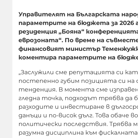
Управителят на Българската наро
параметрите на бюджета за 2026 го
резиденция „Бояна“ конференцията 
еврозоната“. По време на съвмест
финансовият министър Теменжужк
коментира параметрите на бюдже
„Заслужили сме репутацията си кат
постепенно губим позицията си на 
тенденция. В момента сме изправе
гледна точка, подходът трябва да б
разходите и инвестиране в дългос
данъци и по-висок дълг. Това обаче 
политически последствия. Трябва ма
разумна дисциплина към фискалната