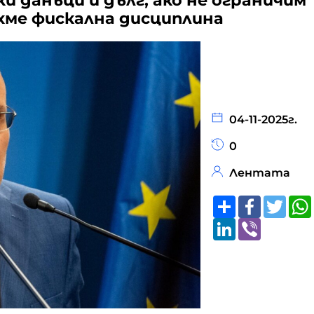
и данъци и дълг, ако не ограничим
ихме фискална дисциплина
04-11-2025г.
0
Лентата
Share
Faceboo
Twitt
LinkedIn
Viber