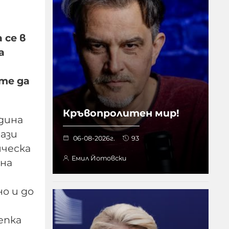
 се в
а
те да
Кръвопролитен мир!
дина
ази
06-08-2026г.
93
ическа
Емил Йотовски
 на
но и до
епка