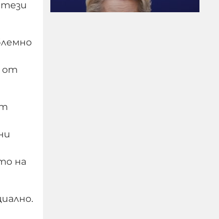
 тези
Когато Урсула плаща на
Мароко за да ги спре да
блемно
правят мизерии по
границите тя
 от
всъщност възражда
една много стара
римска традиция
от
06-08-2026г.
119
ни
Гост-автор
то на
иално.