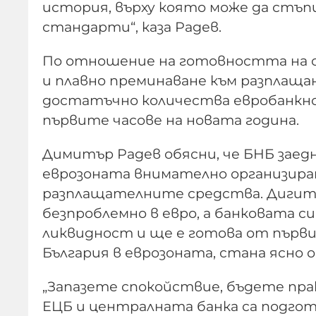
история, върху която може да стъп
стандарти“, каза Радев.
По отношение на готовността на с
и плавно преминаване към разплащан
достатъчно количества евробанкн
първите часове на новата година.
Димитър Радев обясни, че БНБ заед
еврозоната внимателно организира
разплащателните средства. Дигит
безпроблемно в евро, а банковата си
ликвидност и ще е готова от първия
България в еврозоната, стана ясно 
„Запазете спокойствие, бъдете пра
ЕЦБ и централната банка са подгот