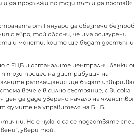
и и да продължи по този път и да поставя
траната от 1 януари да обезпечи безпро
ия с евро, той обясни, че има осигурени
оти и монети, които ще бъдат достъпни
но с ЕЦБ и останалите централни банки 
т този процес на дистрибуция на
алните разплащания ще бъдат извършва
стема вече е в силно състояние, с висока
 ден да даде уверено начало на членство
от думите на управителя на БНБ.
ктични. Не е нужно са се подготвяте спец
вени“, увери той.