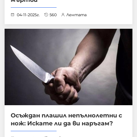
04-11-2025г.
560
Лентата
Осъждан плашил непълнолетни с
нож: Искате ли да ви наръгам?