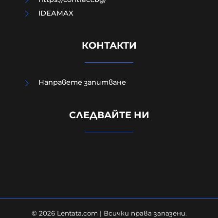
IDEAMAX
КОНТАКТИ
Направете запитване
"Индипендънт": Украинските
удари по руски цивилни поставят
СЛЕДВАЙТЕ НИ
под въпрос западната помощ за
Киев
08-08-2026г.
125
Лентата
© 2026 Lentata.com | Всички права запазени.