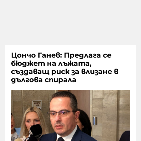
Цончо Ганев: Предлага се
бюджет на лъжата,
създаващ риск за влизане в
дългова спирала