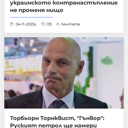
украинското контранастъпление
не променя нищо
04-11-2025г.
135
Лентата
Торбьорн Торнквист, "Гънвор":
Руският петрол ще намери