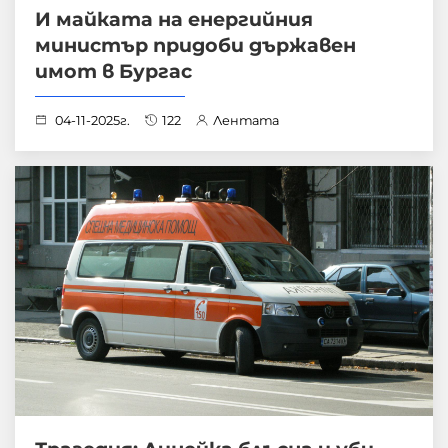
И майката на енергийния
министър придоби държавен
имот в Бургас
04-11-2025г.
122
Лентата