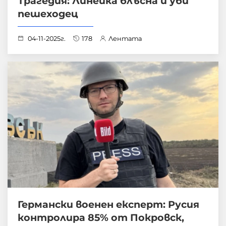
Трагедия: Линейка блъсна и уби
пешеходец
04-11-2025г.
178
Лентата
Германски военен експерт: Русия
контролира 85% от Покровск,