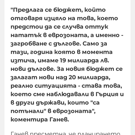
"Предлага се бюджет, който
отговаря изцяло на това, което
предстои да се случва оттук
нататък в еврозоната, а именно -
загробване с дългове. Само за
тази, година която в момента
изтича, имаме 19 милиарда лв.
нови дългове. За новия бюджет се
залагат нови над 20 милиарда,
реално ситуацията - става това,
което сме наблюдавали в Гърция и
в други държави, които "са
потънали" в еврозоната",
коментира Ганев.
Ганев пресметна, че планирането