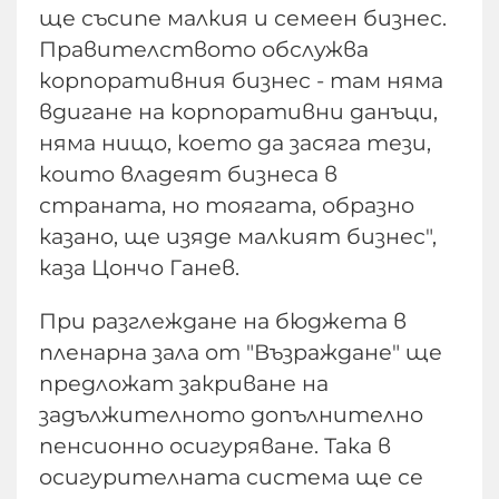
ще съсипе малкия и семеен бизнес.
Правителството обслужва
корпоративния бизнес - там няма
вдигане на корпоративни данъци,
няма нищо, което да засяга тези,
които владеят бизнеса в
страната, но тоягата, образно
казано, ще изяде малкият бизнес",
каза Цончо Ганев.
При разглеждане на бюджета в
пленарна зала от "Възраждане" ще
предложат закриване на
задължителното допълнително
пенсионно осигуряване. Така в
осигурителната система ще се