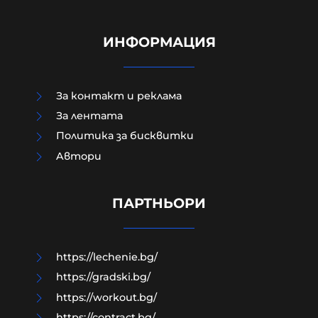
ИНФОРМАЦИЯ
За контакт и реклама
За лентата
Политика за бисквитки
Руснаците удариха
Aвтори
предприятието „Файър Пойнт“ в
Киев, произвеждащо части за
ракетите „Фламинго“
ПАРТНЬОРИ
08-08-2026г.
201
Лентата
https://lechenie.bg/
https://gradski.bg/
https://workout.bg/
https://contract.bg/