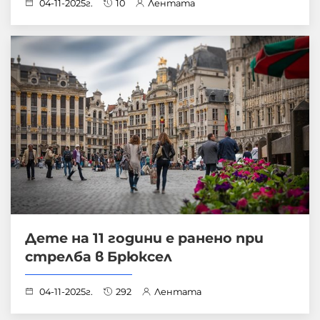
04-11-2025г.
10
Лентата
Дете на 11 години е ранено при
стрелба в Брюксел
04-11-2025г.
292
Лентата