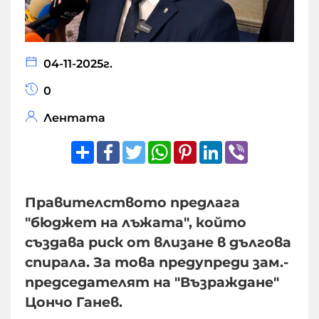
04-11-2025г.
0
Лентата
Share
Facebook
Twitter
WhatsApp
Pinterest
LinkedIn
Viber
Правителството предлага
"бюджет на лъжата", който
създава риск от влизане в дългова
спирала. За това предупреди зам.-
председателят на "Възраждане"
Цончо Ганев.