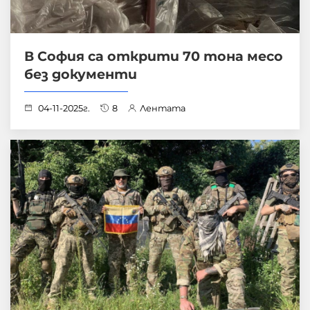
В София са открити 70 тона месо
без документи
04-11-2025г.
8
Лентата