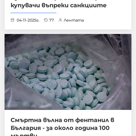
купувачи въпреки санкциите
04-11-2025г.
77
Лентата
Смъртна вълна от фентанил в
България - за около година 100
мъртви