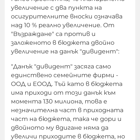
увеличение с два пункта на
осигурителните вноски означава
над 10 % реално увеличение. От
"Възраждане" са против и
заложеното в бюджета двойно
увеличение на данък "дивидент":
"Данък "дивидент" засяга само
единствено семейните фирми -
ООД и ЕООД. Тъй като в бюджета
има приходи от този данък към
момента 130 милиона, това е
незначителна част в приходната
част на бюджета, така че дори и
двойното му вдигане няма да
увеличи приходите в бюджета, но