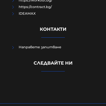
https://workout.bg/
https://contract.bg/
IDEAMAX
КОНТАКТИ
Когато Урсула плаща на Мароко за
Направете запитване
да ги спре да правят мизерии по
границите тя всъщност
СЛЕДВАЙТЕ НИ
възражда една много стара
римска традиция
06-08-2026г.
155
Гост-автор