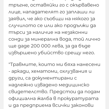
тръгне, оставяйки го с окървавено
лице, нападателят го заплаши ли
заявил, че ако съобщи на някого за
случилото се или ако продължи да
търси за наличие на незаконни
сонди за минерална вода, той лично
ще даде 200 000 лева, за да бъде
извършено убийство срещу него.
"Травмите, които ми бяха нанесени
- аркади, хематоми, охлузвания и
други, са документирани с
надлежно извадено медицинско
свидетелство. Предстои да подам
официална жалба в прокуратурата
и да предприема всички законови