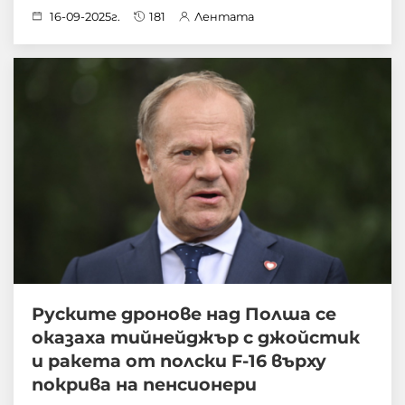
16-09-2025г.
181
Лентата
Руските дронове над Полша се
оказаха тийнейджър с джойстик
и ракета от полски F-16 върху
покрива на пенсионери