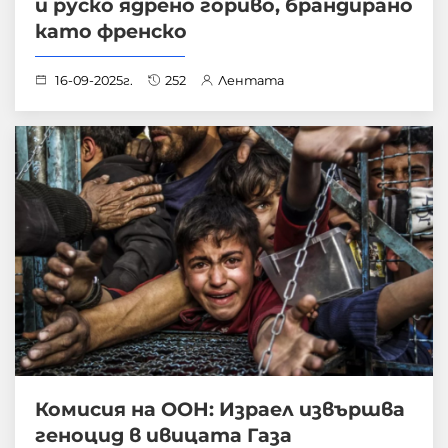
и руско ядрено гориво, брандирано
като френско
16-09-2025г.
252
Лентата
Комисия на ООН: Израел извършва
геноцид в ивицата Газа