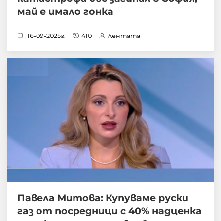
май е имало гонка
16-09-2025г.
410
Лентата
Павела Митова: Купуваме руски
газ от посредници с 40% надценка