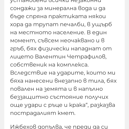
сондажи за минерална вода и да
бъде спряна практиката някои
хора да трупат печалби, в ущърб
на местното население. В един
момент, съвсем неочаквано и в
гръб, бях физически нападнат от
лицето Валентин Четрафилов,
собственик на комплекса.
Вследствие на ударите, които ми
бяха нанесени внезапно в тила, бях
повален на земята и в напълно
беззащитно състояние получих
още удари с ръце и крака“, разказва
пострадалият кмет.
Ижбехов допълва, че преди да си