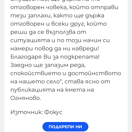
отговорен човека, който отправи
тези заплахи, както ще държа
отговорен и всеки друг, който
реши да се възползва от
ситуацията и по този начин си
намери повод да ни навреди!
Благодаря Ви за подкрепата!
Заедно ще запазим реда,
спокойствието и достойнството
на нашето село“, става ясно от
публикацията на кмета на
Огняново.
Източник: Фокус