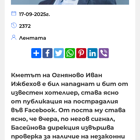
17-09-2025г.
2372
Лентата
Share
Facebook
Twitter
WhatsApp
Pinterest
LinkedIn
Viber
Кметът на Огняново Иван
Ижбехов е бил нападнат и бит от
известен хотелиер, става ясно
от публикация на пострадалия
във Facebook. От поста му става
ясно, че вчера, по негов сигнал,
Басейнова дирекция извършва
проверка за наличиe на незаконни