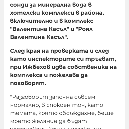
сонди за минерална вода в
хотелски комплекси в района,
включително и в комплекс
"Валентина Касъл" и "Роял
Валентина Касъл".
След края на проверката и след
като инспекторите си тръгват,
при Ижбехов идва собственика на
комплекса и пожелава да
поговорят.
"Разговорът започна съвсем
нормално, в спокоен тон, като
темата, която обсъждахме, беше
моето желание да бъдат
установени всички незаконни