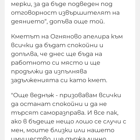
мерки, за да бъде подведен под
отговорност извършителят на
деянието“, допъва още той.
Кметът на Огняново апелира към
всички да бъдат спокойни и
допълва, че днес ще бъда на
работното си място и ще
продължи да изпълнява
задълженията си като кмет.
"Още веднъж - призовавам всички
да останат спокойни и да не
търсят саморазправа. И все пак,
ако в бъдеще нещо лошо се случи с
мен, моите близки или нашето
имущество, ще държа лично