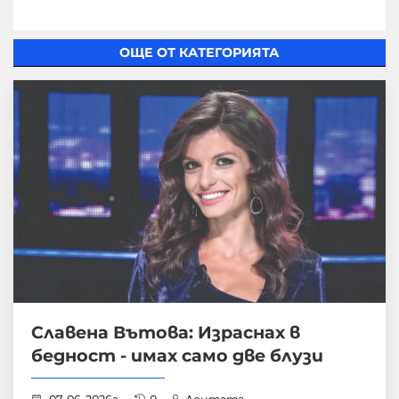
ОЩЕ ОТ КАТЕГОРИЯТА
Славена Вътова: Израснах в
бедност - имах само две блузи