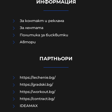
ИНФОРМАЦИЯ
За контакт и реклама
За лентата
Политика за бисквитки
Aвтори
Модернизацията на бойната ни
авиация – срамна история за 17
години нехайство и саботажи
ПАРТНЬОРИ
06-08-2026г.
67
Лентата
https://lechenie.bg/
https://gradski.bg/
https://workout.bg/
https://contract.bg/
IDEAMAX