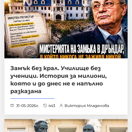
Замък без крал. Училище без
ученици. История за милиони,
която и до днес не е напълно
разказана
31-05-2026г.
443
Виктория Младенова