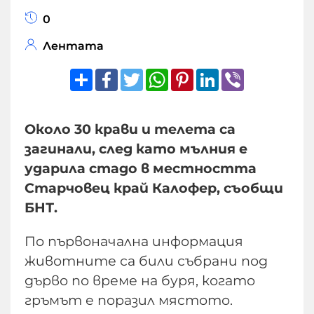
0
Лентата
Share
Facebook
Twitter
WhatsApp
Pinterest
LinkedIn
Viber
Около 30 крави и телета са
загинали, след като мълния е
ударила стадо в местността
Старчовец край Калофер, съобщи
БНТ.
По първоначална информация
животните са били събрани под
дърво по време на буря, когато
гръмът е поразил мястото.