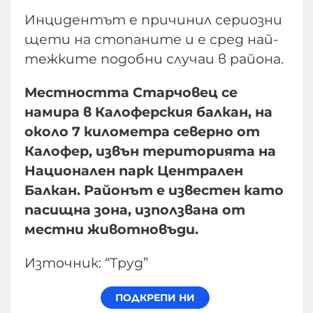
Инцидентът е причинил сериозни
щети на стопаните и е сред най-
тежките подобни случаи в района.
Местността Старчовец се
намира в Калоферския балкан, на
около 7 километра северно от
Калофер, извън територията на
Национален парк Централен
Балкан. Районът е известен като
пасищна зона, използвана от
местни животновъди.
Източник: “Труд”