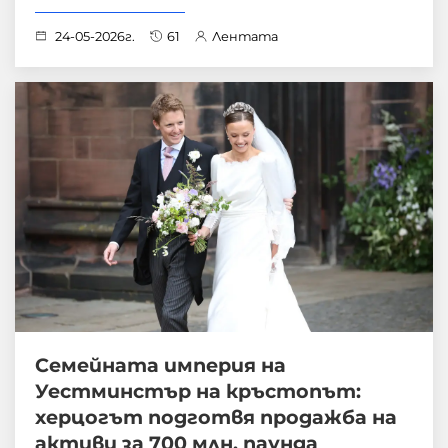
24-05-2026г.
61
Лентата
Семейната империя на
Уестминстър на кръстопът:
херцогът подготвя продажба на
активи за 700 млн. паунда