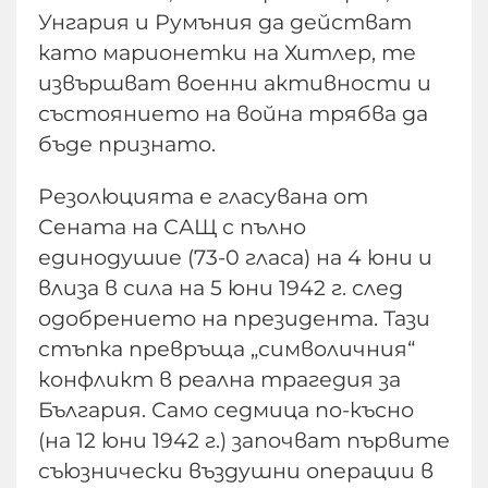
Унгария и Румъния да действат
като марионетки на Хитлер, те
извършват военни активности и
състоянието на война трябва да
бъде признато.
Резолюцията е гласувана от
Сената на САЩ с пълно
единодушие (73-0 гласа) на 4 юни и
влиза в сила на 5 юни 1942 г. след
одобрението на президента. Тази
стъпка превръща „символичния“
конфликт в реална трагедия за
България. Само седмица по-късно
(на 12 юни 1942 г.) започват първите
съюзнически въздушни операции в