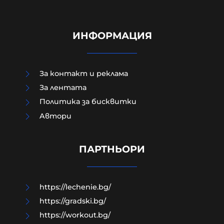
ИНФОРМАЦИЯ
За контакт и реклама
За лентата
Политика за бисквитки
Aвтори
Как да загубим изборите в пет
прости стъпки?
ПАРТНЬОРИ
08-08-2026г.
198
Гост-автор
https://lechenie.bg/
https://gradski.bg/
https://workout.bg/