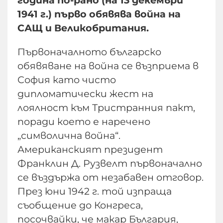
1941 г.) първо обявява война на
САЩ и Великобритания.
Първоначалното българско
обявяване на война се възприема в
София като чисто
дипломатически жест на
лоялност към Тристранния пакт,
поради което е наречено
„символична война“.
Американският президент
Франклин Д. Рузвелт първоначално
се въздържа от незабавен отговор.
През юни 1942 г. той изпраща
съобщение до Конгреса,
посочвайки, че макар България,