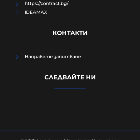
https://contract.bg/
IDEAMAX
КОНТАКТИ
Направете запитване
Външно министерство привика
СЛЕДВАЙТЕ НИ
украинската посланичка заради
падналия дрон
08-08-2026г.
290
Лентата