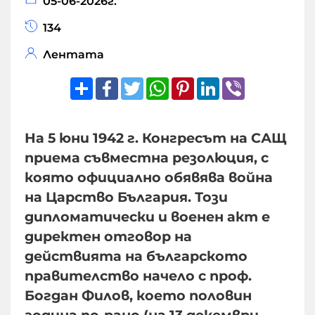
05-06-2026г.
134
Лентата
Share
Facebook
Twitter
WhatsApp
Pinterest
LinkedIn
Viber
На 5 юни 1942 г. Конгресът на САЩ
приема съвместна резолюция, с
която официално обявява война
на Царство България. Този
дипломатически и военен акт е
директен отговор на
действията на българското
правителство начело с проф.
Богдан Филов, което половин
година по-рано (на 13 декември