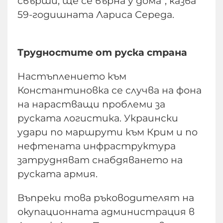
свърши, ще се върна у дома“, казва
59-годишната Лариса Середа.
Трудностите от руска страна
Настъплението към
Константиновка се случва на фона
на нарастващи проблеми за
руската логистика. Украински
удари по маршрути към Крим и по
нефтената инфраструктура
затрудняват снабдяването на
руската армия.
Въпреки това ръководителят на
окупационната администрация в