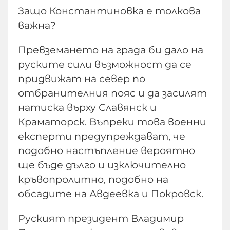
Защо Константиновка е толкова
важна?
Превземането на града би дало на
руските сили възможност да се
придвижат на север по
отбранителния пояс и да засилят
натиска върху Славянск и
Краматорск. Въпреки това военни
експерти предупреждават, че
подобно настъпление вероятно
ще бъде дълго и изключително
кръвопролитно, подобно на
обсадите на Авдеевка и Покровск.
Руският президент Владимир