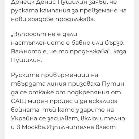
Донецк Денис Пушилин заяви, че
руската кампания за превземане на
нови градове продължава.
„Въпросът не е дали
настъплението е бавно или бързо.
Важното е, че то продължава“, каза
Пушилин.
Руските привърженици на
твърдата линия призоваха Путин
да се откаже от подкрепяния от
САЩ мирен процес и да ескалира
войната, тъй като ударите на
Украйна се засилват, включително
и в Москва.Изпълнителна власт