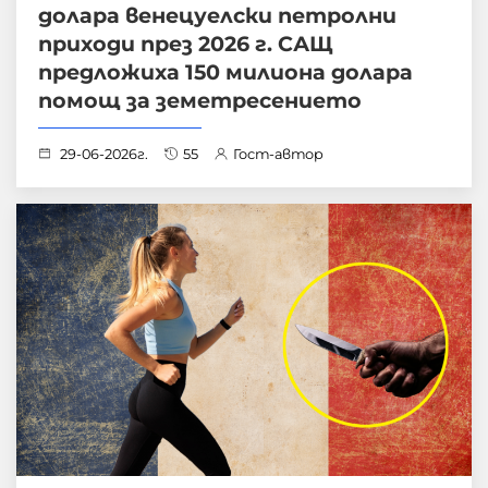
долара венецуелски петролни
приходи през 2026 г. САЩ
предложиха 150 милиона долара
помощ за земетресението
29-06-2026г.
55
Гост-автор