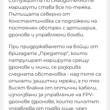
Ситуацията по снабдителните
маршрути става все по-тежка.
Пътищата северно от
Константиновка са подложени на
постоянен обстрел с артилерия,
дронове и управляеми бомби.
При придружаването на бойци от
бригадата „Предатор“, които
патрулират маршрута срещу
дронове и мини, се разкрива
следната обстановка - над пътя са
опънати защитни мрежи, а по тях
висят влакна от оптични кабели,
използвани за управление на FPV-
дронове (дронове, които пилотът
управлява от първо лице, чрез