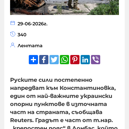
29-06-2026г.
340
Лентата
Share
Facebook
Twitter
WhatsApp
Pinterest
LinkedIn
Viber
Руските сили постепенно
напредват към Константиновка,
един от най-важните украински
опорни пунктове в източната
част на страната, съобщава
Reuters. Градът е част от т.нар.
„крепостен пояс“ в Донбас, който