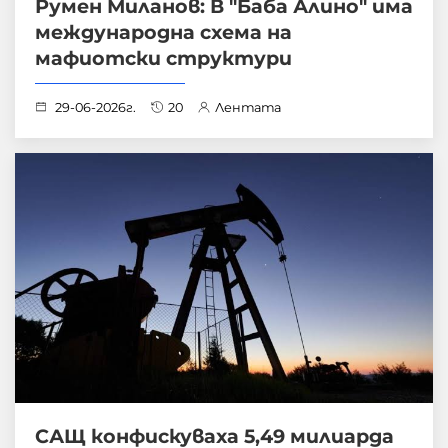
Румен Миланов: В "Баба Алино" има
международна схема на
мафиотски структури
29-06-2026г.
20
Лентата
САЩ конфискуваха 5,49 милиарда