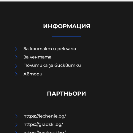
ИНФОРМАЦИЯ
За контакт и реклама
За лентата
Политика за бисквитки
Aвтори
Дронът "Майя" тежи около 25
килограма, може да носи бойни
глави до 5 кг
ПАРТНЬОРИ
08-08-2026г.
12
Лентата
https://lechenie.bg/
https://gradski.bg/
https://workout.bg/