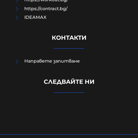
https://contract.bg/
IDEAMAX
КОНТАКТИ
Направете запитване
Румънските радари не засекли
"никакво въздухоплавателно
СЛЕДВАЙТЕ НИ
средство", преди дронът да се
взриви у нас
08-08-2026г.
82
Лентата