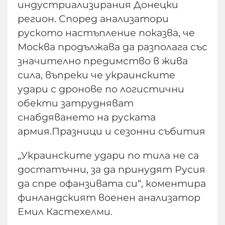
индустриализирания Донецки
регион. Според анализатори
руското настъпление показва, че
Москва продължава да разполага със
значително предимство в жива
сила, въпреки че украинските
удари с дронове по логистични
обекти затрудняват
снабдяването на руската
армия.Празници и сезонни събития
„Украинските удари по тила не са
достатъчни, за да принудят Русия
да спре офанзивата си“, коментира
финландският военен анализатор
Емил Кастехелми.