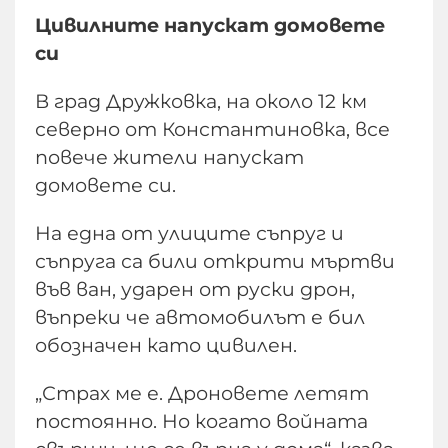
Цивилните напускат домовете
си
В град Дружковка, на около 12 км
северно от Константиновка, все
повече жители напускат
домовете си.
На една от улиците съпруг и
съпруга са били открити мъртви
във ван, ударен от руски дрон,
въпреки че автомобилът е бил
обозначен като цивилен.
„Страх ме е. Дроновете летят
постоянно. Но когато войната