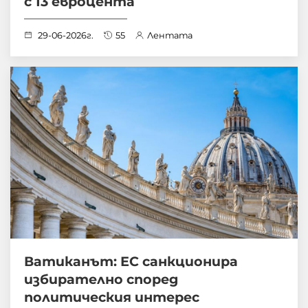
с 13 евроцента
29-06-2026г.
55
Лентата
Ватиканът: ЕС санкционира
избирателно според
политическия интерес