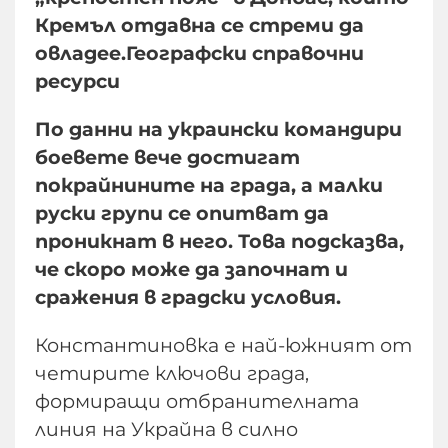
Кремъл отдавна се стреми да
овладее.Географски справочни
ресурси
По данни на украински командири
боевете вече достигат
покрайнините на града, а малки
руски групи се опитват да
проникнат в него. Това подсказва,
че скоро може да започнат и
сражения в градски условия.
Константиновка е най-южният от
четирите ключови града,
формиращи отбранителната
линия на Украйна в силно