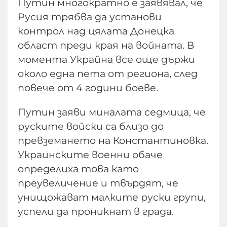
Путин многократно е заявявал, че
Русия трябва да установи
контрол над цялата Донецка
област преди края на войната. В
момента Украйна все още държи
около една пета от региона, след
повече от 4 години боеве.
Путин заяви миналата седмица, че
руските войски са близо до
превземането на Константиновка.
Украинските военни обаче
определиха това като
преувеличение и твърдят, че
унищожават малките руски групи,
успели да проникнат в града.