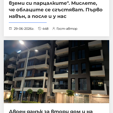
вземи си парцалките". Мислете,
че облаците се сгъстяват. Първо
навън, а после и у нас
29-06-2026г.
448
Гост-автор
Двоен данък за втори дом и на