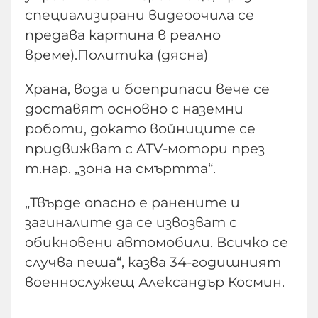
специализирани видеоочила се
предава картина в реално
време).Политика (дясна)
Храна, вода и боеприпаси вече се
доставят основно с наземни
роботи, докато войниците се
придвижват с ATV-мотори през
т.нар. „зона на смъртта“.
„Твърде опасно е ранените и
загиналите да се извозват с
обикновени автомобили. Всичко се
случва пеша“, казва 34-годишният
военнослужещ Александър Космин.