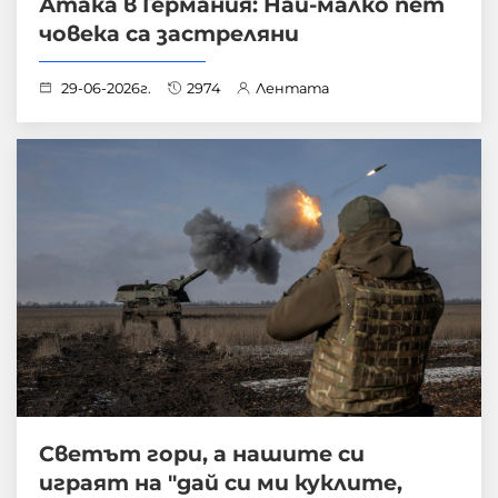
Атака в Германия: Най-малко пет
човека са застреляни
29-06-2026г.
2974
Лентата
Светът гори, а нашите си
играят на "дай си ми куклите,