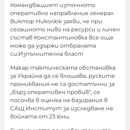
Командващият източното
оперативно направление генерал
Виктор Николюк заяви, че при
сегашното ниво на ресурси и личен
състав Константиновка все още
може да удържи отбраната
си.Изпълнителна власт
Макар тактическата обстановка
за Украйна да се влошава, руските
прониквания не са достатъчни за
„бърз оперативен пробив“, се
посочва в оценка на базирания в
САЩ Институт за изследване на
войната от 23 юни.