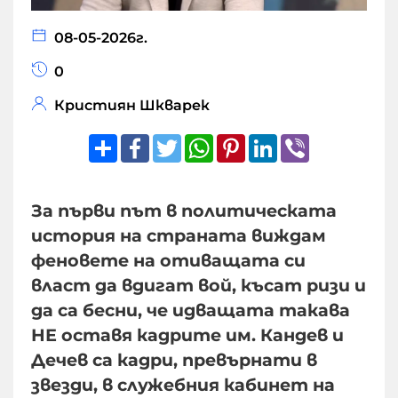
08-05-2026г.
0
Кристиян Шкварек
Share
Facebook
Twitter
WhatsApp
Pinterest
LinkedIn
Viber
За първи път в политическата
история на страната виждам
феновете на отиващата си
власт да вдигат вой, късат ризи и
да са бесни, че идващата такава
НЕ оставя кадрите им. Кандев и
Дечев са кадри, превърнати в
звезди, в служебния кабинет на