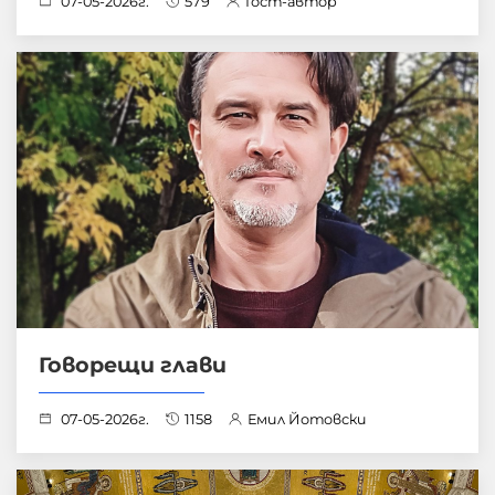
07-05-2026г.
579
Гост-автор
Говорещи глави
07-05-2026г.
1158
Емил Йотовски