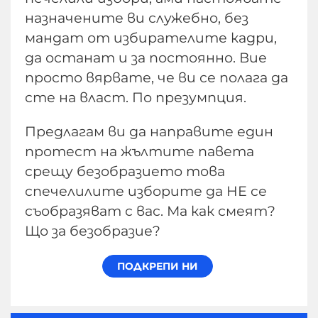
назначените ви служебно, без
мандат от избирателите кадри,
да останат и за постоянно. Вие
просто вярвате, че ви се полага да
сте на власт. По презумпция.
Предлагам ви да направите един
протест на жълтите павета
срещу безобразието това
спечелилите изборите да НЕ се
съобразяват с вас. Ма как смеят?
Що за безобразие?