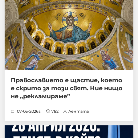
Православието е щастие, което
е скрито за този свят. Ние нищо
не „рекламираме”
07-05-2026г.
782
Лентата