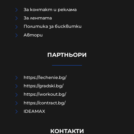
За контакт и реклама
За лентата
Политика за бисквитки
Aвтори
Сенатска комисия праща Антъни
Фаучи на прокурор за мълчанието
му за Ковид
ПАРТНЬОРИ
06-08-2026г.
24
Лентата
https://lechenie.bg/
https://gradski.bg/
https://workout.bg/
https://contract.bg/
IDEAMAX
КОНТАКТИ