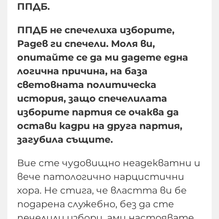
ППДБ.
ППДБ не спечелиха изборите,
Радев ги спечели. Моля ви,
опитайте се да ми дадете една
логична причина, на база
световната политическа
история, защо спечелилата
изборите партия се очаква да
остави кадри на друга партия,
загубила същите.
Вие сте чудовищно неадекватни и
вече патологично нарцистични
хора. Не стига, че властта ви бе
подарена служебно, без да сте
печелили избори, ами настоявате