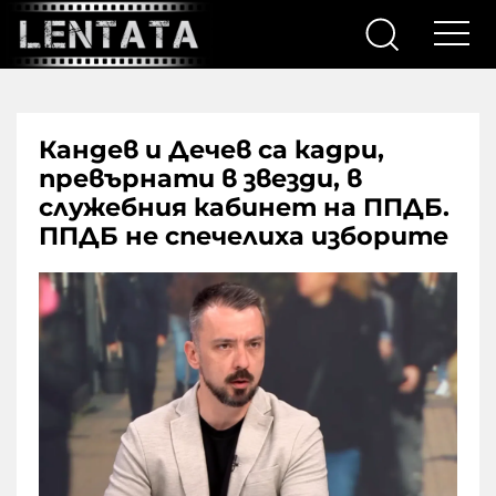
Кандев и Дечев са кадри,
превърнати в звезди, в
служебния кабинет на ППДБ.
ППДБ не спечелиха изборите