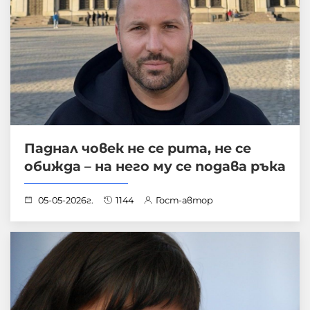
Паднал човек не се рита, не се
обижда – на него му се подава ръка
05-05-2026г.
1144
Гост-автор