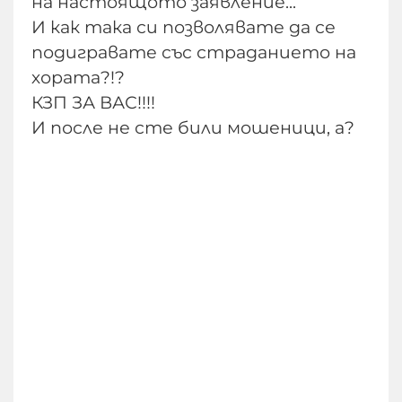
на настоящото заявление...
И как така си позволявате да се
подигравате със страданието на
хората?!?
КЗП ЗА ВАС!!!!
И после не сте били мошеници, а?