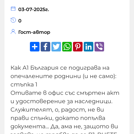
03-07-2025г.
0
Гост-автор
Share
Facebook
Twitter
WhatsApp
Pinterest
LinkedIn
Viber
Как А1 България се подиграва на
опечалените роднини (и не само):
стъпка 1
Отивате в офис със смъртен акт
и удостоверение за наследници.
Служителят, о, радост, не ви
прави спънки, докато попълва
документа... Да, ама не, защото ви