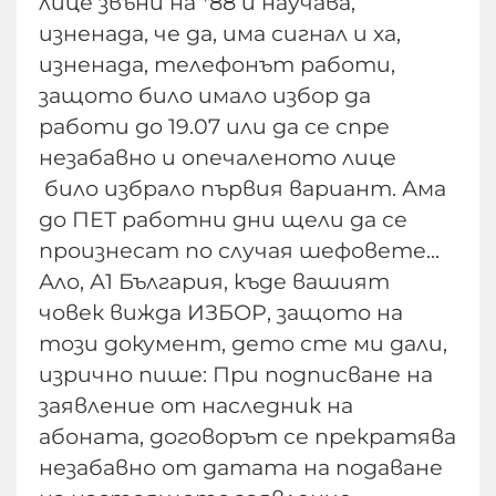
лице звъни на *88 и научава,
изненада, че да, има сигнал и ха,
изненада, телефонът работи,
защото било имало избор да
работи до 19.07 или да се спре
незабавно и опечаленото лице
било избрало първия вариант. Ама
до ПЕТ работни дни щели да се
произнесат по случая шефовете...
Ало, А1 България, къде вашият
човек вижда ИЗБОР, защото на
този документ, дето сте ми дали,
изрично пише: При подписване на
заявление от наследник на
абоната, договорът се прекратява
незабавно от датата на подаване