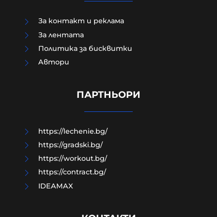
За контакт и реклама
За лентата
Политика за бисквитки
Aвтори
Какво има на мястото, където се
разби дрона и има ли притеснения
у хората?
ПАРТНЬОРИ
08-08-2026г.
12
Лентата
https://lechenie.bg/
https://gradski.bg/
https://workout.bg/
https://contract.bg/
IDEAMAX