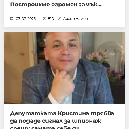
Построихме огромен замък...
03-07-2025г.
810
Дахер Ламот
Депутатката Кристина трябва
да подаде сигнал за шпионаж
срещу самата себе си