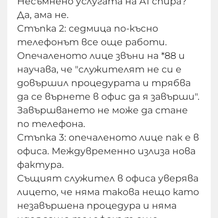
Несъмнено услугата на А1 спира?
Да, ама не.
Стъпка 2: седмица по-късно
телефонът все още работи.
Опечаленото лице звъни на *88 и
научава, че "служителят не си е
довършил процедурата и трябва
да се върнете в офис да я завърши".
Завършването не може да стане
по телефона.
Стъпка 3: опечаленото лице пак е в
офиса. Междувременно излиза нова
фактура.
Същият служител в офиса уверява
лицето, че няма такова нещо като
незавършена процедура и няма