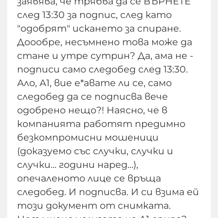
заявява, че трябва да се ВЪРНЕТЕ
след 13:30 за подпис, след като
"одобрят" искането за спиране.
Доообре, несъмнено това може да
стане и утре сутрин? Да, ама не -
подписи само следобед след 13:30.
Ало, А1, вие е*авате ли се, само
следобед да се подписва вече
одобрено нещо?! Наясно, че в
компанията работят предимно
безкомпромисни мошеници
(доказуемо със случки, случки и
случки... години наред...),
опечаленото лице се връща
следобед. И подписва. И си взима ей
този документ от снимката.