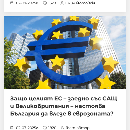
02-07-2025г.
1528
Емил Йотовски
Защо целият ЕС – заедно със САЩ
и Великобритания – настоява
България да влезе в еврозоната?
02-07-2025г.
1820
Гост-автор