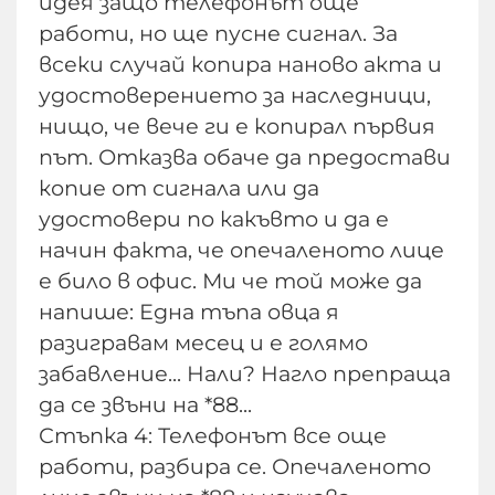
идея защо телефонът още
работи, но ще пусне сигнал. За
всеки случай копира наново акта и
удостоверението за наследници,
нищо, че вече ги е копирал първия
път. Отказва обаче да предостави
копие от сигнала или да
удостовери по какъвто и да е
начин факта, че опечаленото лице
е било в офис. Ми че той може да
напише: Една тъпа овца я
разигравам месец и е голямо
забавление... Нали? Нагло препраща
да се звъни на *88...
Стъпка 4: Телефонът все още
работи, разбира се. Опечаленото