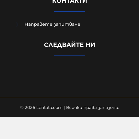
КОНТАКТИ
Направете запитване
Областният управител на
СЛЕДВАЙТЕ НИ
Добрич с още информация за
взривилия се дрон
08-08-2026г.
332
Лентата
© 2026 Lentata.com | Всички права запазени.