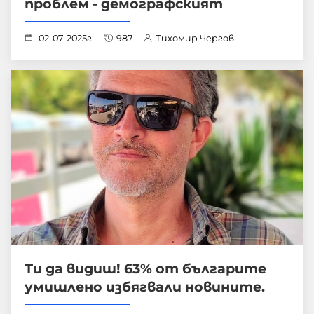
проблем - демографският
02-07-2025г.
987
Тихомир Чергов
Ти да видиш! 63% от българите
умишлено избягвали новините.