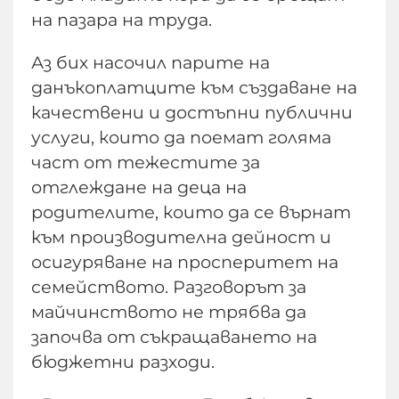
на пазара на труда.
Аз бих насочил парите на
данъкоплатците към създаване на
качествени и достъпни публични
услуги, които да поемат голяма
част от тежестите за
отглеждане на деца на
родителите, които да се върнат
към производителна дейност и
осигуряване на просперитет на
семейството. Разговорът за
майчинството не трябва да
започва от съкращаването на
бюджетни разходи.