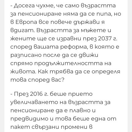
- Досега чухме, че само възрастта
за пенсиониране няма да се пипа, но
в Европа все повече държави я
вдигат. Възрастта за мъжете и
жените ще се изравни през 2037 г.
според вашата реформа, в която е
разписано после да се движи
спрямо продължителността на
живота. Как трябва да се определя
това според вас?
- През 2016 г. беше прието
увеличаването на възрастта за
пенсиониране да е плавно и
предвидимо и това беше една от
пакет свързани промени в