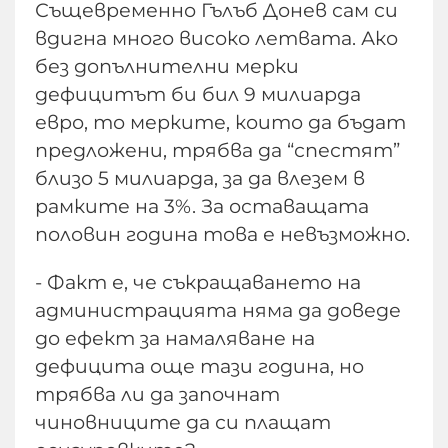
Същевременно Гълъб Донев сам си
вдигна много високо летвата. Ако
без допълнителни мерки
дефицитът би бил 9 милиарда
евро, то мерките, които да бъдат
предложени, трябва да “спестят”
близо 5 милиарда, за да влезем в
рамките на 3%. За оставащата
половин година това е невъзможно.
- Факт е, че съкращаването на
администрацията няма да доведе
до ефект за намаляване на
дефицита още тази година, но
трябва ли да започнат
чиновниците да си плащат