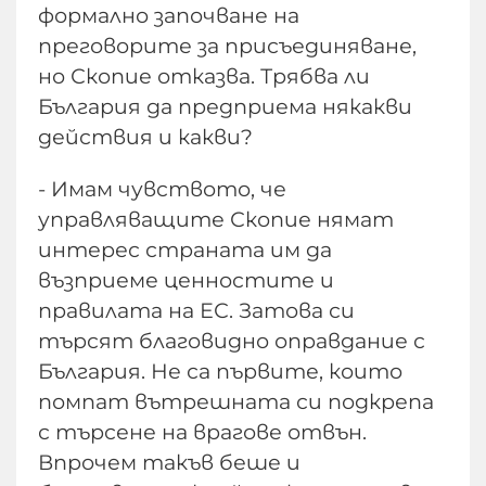
формално започване на
преговорите за присъединяване,
но Скопие отказва. Трябва ли
България да предприема някакви
действия и какви?
- Имам чувството, че
управляващите Скопие нямат
интерес страната им да
възприеме ценностите и
правилата на ЕС. Затова си
търсят благовидно оправдание с
България. Не са първите, които
помпат вътрешната си подкрепа
с търсене на врагове отвън.
Впрочем такъв беше и