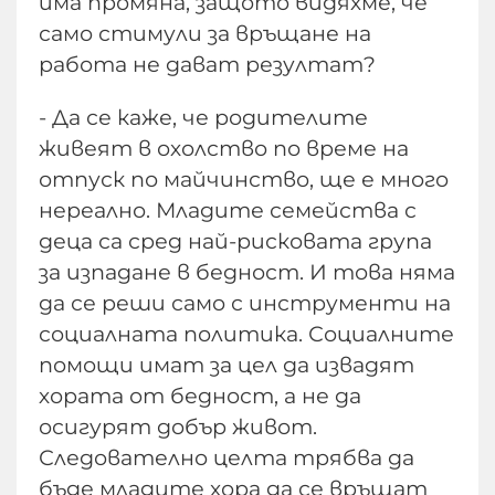
има промяна, защото видяхме, че
само стимули за връщане на
работа не дават резултат?
- Да се каже, че родителите
живеят в охолство по време на
отпуск по майчинство, ще е много
нереално. Младите семейства с
деца са сред най-рисковата група
за изпадане в бедност. И това няма
да се реши само с инструменти на
социалната политика. Социалните
помощи имат за цел да извадят
хората от бедност, а не да
осигурят добър живот.
Следователно целта трябва да
бъде младите хора да се връщат