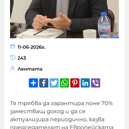
11-06-2026г.
243
Лентата
Share
Facebook
Twitter
WhatsApp
Pinterest
LinkedIn
Viber
Тя трябва да гарантира поне 70%
заместващ доход и да се
актуализира периодично, казва
председателят на Европейската