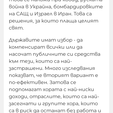
война в Украйна, бомбардировките
на САЩ и Израел в Иран. Това са
решения, за които плаща целият
свят.
Държавите имат избор - да
компенсират всички или да
насочат публичните си средства
към тези, които са най-
застрашени. Много изследвания
показват, че вторият вариант е
по-ефективен. Затова се
подпомагат хората с най-ниски
доходи, отраслите, които са най-
засегнати и групите хора, които
са в риск да останат без работа и