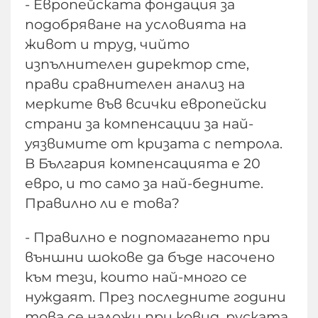
- Европейската фондация за
подобряване на условията на
живот и труд, чийто
изпълнителен директор сте,
прави сравнителен анализ на
мерките във всички европейски
страни за компенсации за най-
уязвимите от кризата с петрола.
В България компенсацията е 20
евро, и то само за най-бедните.
Правилно ли е това?
- Правилно е подпомагането при
външни шокове да бъде насочено
към тези, които най-много се
нуждаят. През последните години
това се наложи при ковид, руската