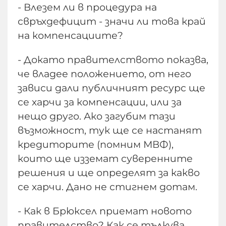
- Влезем ли в процедура на
свръхдефицит - значи ли това край
на компенсациите?
- Докато правителството показва,
че владее положението, от него
зависи дали публичният ресурс ще
се харчи за компенсации, или за
нещо друго. Ако загубим тази
възможност, тук ще се настанят
кредиторите (помним МВФ),
които ще изземат суверенните
решения и ще определят за какво
се харчи. Дано не стигнем дотам.
- Как в Брюксел приемат новото
правителство? Как се тълкува