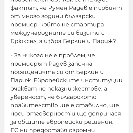
фактът, че Румен Радев е първият
от много години български
премиер, който не стартира
международните си визити с
Брюксел, а избра Берлин и Париж?
- За никого не е проблем, че
премиерът Радев започна
посещенията си от Берлин и
Париж. Европейските институции
очакват не показни жестове, а
увереност, че българското
правителство ще е стабилно, ще
носи отговорност и ще допринася
за общите европейски решения.
ЕС ни предоставя огромни