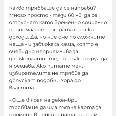
Какво трябваше да се направи?
Много просто - тези 60 лв. да се
отпуснат като временно социално
подпомагане на хората с ниски
доходи. Да, но ние сме по сложните
неща - и забъркаха каша, която е
очевидно неприемлива за
данъкоплатците, но - някой друг да
я решава. Ако питате мен,
избирателите не трябва да
допускат подобни хора до
властта.
- Още в края на декември
трябваше да има пътна карта за
промени в пенсионната система,