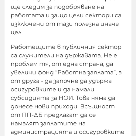
ще следим за подобряване на
работата и защо цели сектори са
изключени от тази полезна иначе
цел.
Работещите в публичния сектор
са служители на държавата. Не е
проблем тя, от една страна, да
увеличи фонд “Работна заплата”, а
от друга - да започне да удържа
осигуровките и да намали
субсидията за НОИ. Това няма да
донесе нови приходи. Всъщност
от ПП-ДБ предлагат да се
намалят заплатите на
администрацията и осигуровките