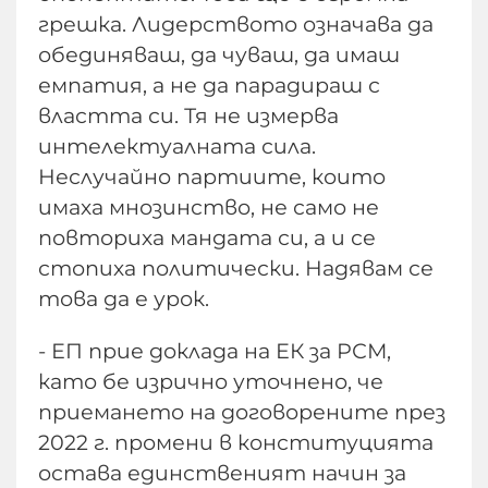
грешка. Лидерството означава да
обединяваш, да чуваш, да имаш
емпатия, а не да парадираш с
властта си. Тя не измерва
интелектуалната сила.
Неслучайно партиите, които
имаха мнозинство, не само не
повториха мандата си, а и се
стопиха политически. Надявам се
това да е урок.
- ЕП прие доклада на ЕК за РСМ,
като бе изрично уточнено, че
приемането на договорените през
2022 г. промени в конституцията
остава единственият начин за