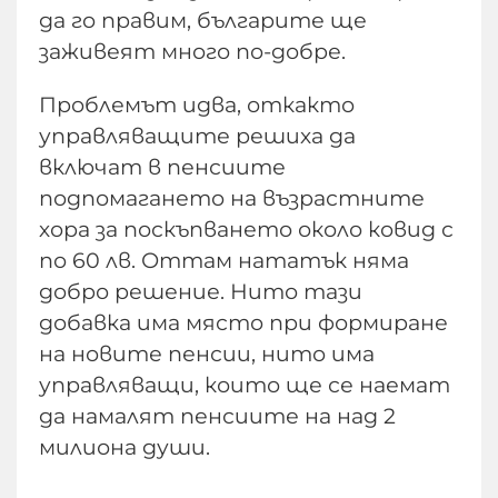
да го правим, българите ще
заживеят много по-добре.
Проблемът идва, откакто
управляващите решиха да
включат в пенсиите
подпомагането на възрастните
хора за поскъпването около ковид с
по 60 лв. Оттам нататък няма
добро решение. Нито тази
добавка има място при формиране
на новите пенсии, нито има
управляващи, които ще се наемат
да намалят пенсиите на над 2
милиона души.