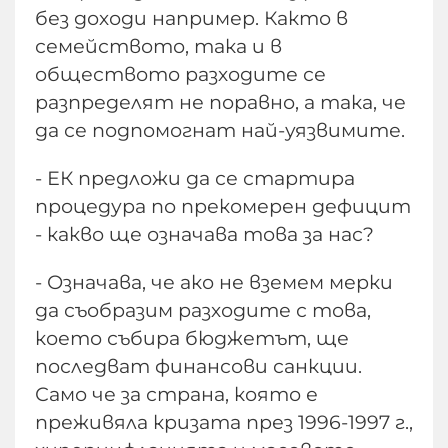
без доходи например. Както в
семейството, така и в
обществото разходите се
разпределят не поравно, а така, че
да се подпомогнат най-уязвимите.
- ЕК предложи да се стартира
процедура по прекомерен дефицит
- какво ще означава това за нас?
- Означава, че ако не вземем мерки
да съобразим разходите с това,
което събира бюджетът, ще
последват финансови санкции.
Само че за страна, която е
преживяла кризата през 1996-1997 г.,