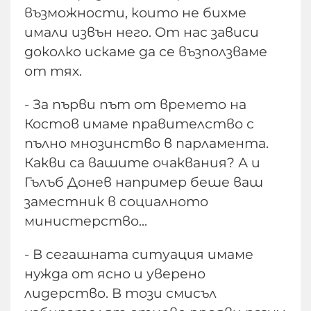
възможности, които не бихме
имали извън него. От нас зависи
доколко искаме да се възползваме
от тях.
- За първи път от времето на
Костов имаме правителство с
пълно мнозинство в парламента.
Какви са вашите очаквания? А и
Гълъб Донев например беше ваш
заместник в социалното
министерство...
- В сегашната ситуация имаме
нужда от ясно и уверено
лидерство. В този смисъл