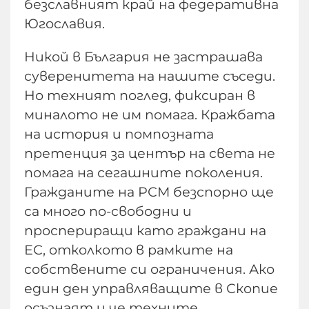
безславният край на федеративна
Югославия.
Никой в България не застрашава
суверенитета на нашите съседи.
Но техният поглед, фиксиран в
миналото не им помага. Кражбата
на история и помпозната
претенция за център на света не
помага на сегашните поколения.
Гражданите на РСМ безспорно ще
са много по-свободни и
проспериращи като граждани на
ЕС, отколкото в рамките на
собствените си ограничения. Ако
един ден управляващите в Скопие
осъзнаят и че техните