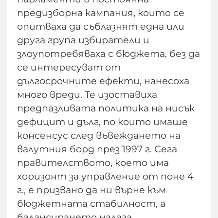
предизборна кампания, които се
опитваха да съблазнят една или
друга група избиратели и
злоупотребяваха с бюджета, без да
се интересуват от
дългосрочните ефекти, нанесоха
много вреди. Те изоставиха
предпазливата политика на нисък
дефицит и дълг, по които имаше
консенсус след въвеждането на
валутния борд през 1997 г. Сега
правителството, което има
хоризонт за управление от поне 4
г., е призвано да ни върне към
бюджетната стабилност, а
балансирането налага