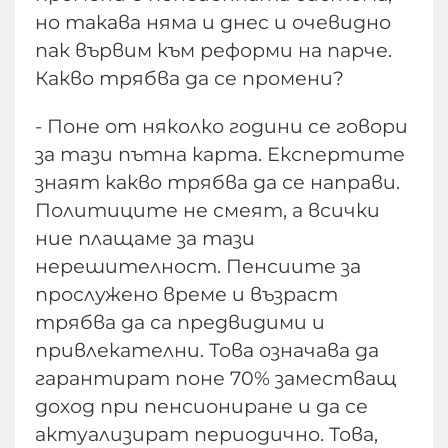
но такава няма и днес и очевидно
пак вървим към реформи на парче.
Какво трябва да се промени?
- Поне от няколко години се говори
за тази пътна карта. Експертите
знаят какво трябва да се направи.
Политиците не смеят, а всички
ние плащаме за тази
нерешителност. Пенсиите за
прослужено време и възраст
трябва да са предвидими и
привлекателни. Това означава да
гарантират поне 70% заместващ
доход при пенсиониране и да се
актуализират периодично. Това,