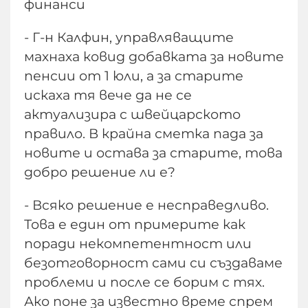
финанси
- Г-н Калфин, управляващите
махнаха ковид добавката за новите
пенсии от 1 юли, а за старите
искаха тя вече да не се
актуализира с швейцарското
правило. В крайна сметка пада за
новите и остава за старите, това
добро решение ли е?
- Всяко решение е несправедливо.
Това е един от примерите как
поради некомпетентност или
безотговорност сами си създаваме
проблеми и после се борим с тях.
Ако поне за известно време спрем