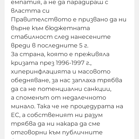
емпатия, а не да парадираш с
властта си
Правителството е призвано да ни
върне към бюджетната
стабилност след нанесените
вреди в последните 5 г.
За страна, която е преживяла
кризата през 1996-1997 г.,
хиперинфлацията и масовото
обедняване, за нас заплаха трябва
да са не потенциални санкции,
а споменът от недалечното
минало. Така че не процедурата на
ЕС, а собственият ни разум
трябва да ни накара да сме
отговорни към публичните