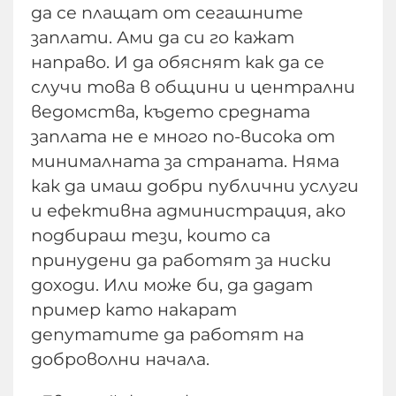
да се плащат от сегашните
заплати. Ами да си го кажат
направо. И да обяснят как да се
случи това в общини и централни
ведомства, където средната
заплата не е много по-висока от
минималната за страната. Няма
как да имаш добри публични услуги
и ефективна администрация, ако
подбираш тези, които са
принудени да работят за ниски
доходи. Или може би, да дадат
пример като накарат
депутатите да работят на
доброволни начала.