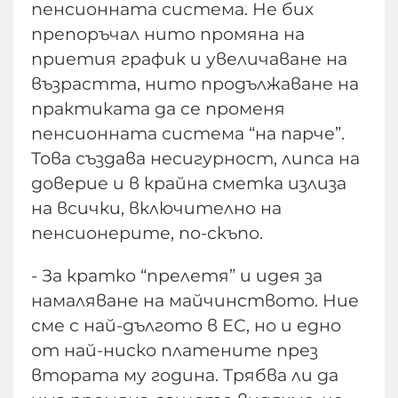
пенсионната система. Не бих
препоръчал нито промяна на
приетия график и увеличаване на
възрастта, нито продължаване на
практиката да се променя
пенсионната система “на парче”.
Това създава несигурност, липса на
доверие и в крайна сметка излиза
на всички, включително на
пенсионерите, по-скъпо.
- За кратко “прелетя” и идея за
намаляване на майчинството. Ние
сме с най-дългото в ЕС, но и едно
от най-ниско платените през
втората му година. Трябва ли да