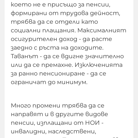
което не е присъщо за пенсии,
формирани от трудова дейност,
трябва да се отдели като
социални плащания. Максималният
осигурителен доход - да расте
заедно с ръста на доходите.
Таванът - да се вдигне значително
или да се премахне. Изключенията
за ранно пенсиониране - да се
ограничат до минимум.
Много промени трябва да се
направят и в другите видове
пенсии, изплащани от НОИ -
инвалидни, наследствени,