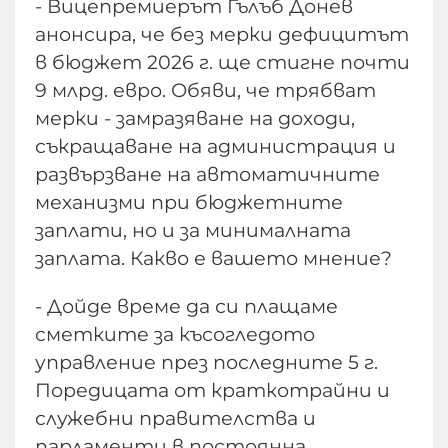
- Вицепремиерът Гълъб Донев
анонсира, че без мерки дефицитът
в бюджет 2026 г. ще стигне почти
9 млрд. евро. Обяви, че трябват
мерки - замразяване на доходи,
съкращаване на администрация и
развързване на автоматичните
механизми при бюджетните
заплати, но и за минималната
заплата. Какво е вашето мнение?
- Дойде време да си плащаме
сметките за късогледото
управление през последните 5 г.
Поредицата от краткотрайни и
служебни правителства и
парламенти в постоянна