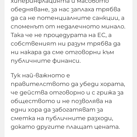
хиперинфлацията и масовото
обедняване, за нас заплаха трябва
да са не потенциалните санкции, а
споменът от недалечното минало.
Така че не процедурата на ЕС, а
собственият ни разум трябва да
ни накара да сме отговорни към
публичните финанси.
Тук най-важното е
правителството да убеди хората,
че действа отговорно и с грижа за
обществото и не позволява на
едни хора да забогатяват за
сметка на публичните разходи,
докато другите плащат цената.