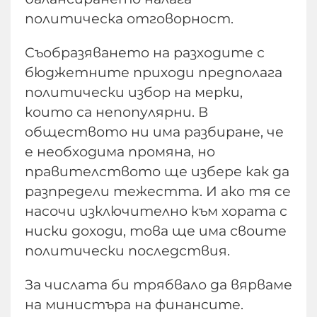
политическа отговорност.
Съобразяването на разходите с
бюджетните приходи предполага
политически избор на мерки,
които са непопулярни. В
обществото ни има разбиране, че
е необходима промяна, но
правителството ще избере как да
разпредели тежестта. И ако тя се
насочи изключително към хората с
ниски доходи, това ще има своите
политически последствия.
За числата би трябвало да вярваме
на министъра на финансите.