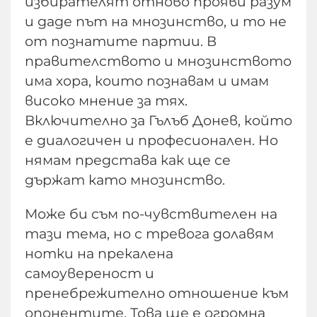
избирателят отново прояви разум
и даде път на мнозинство, и то не
от познатите партии. В
правителството и мнозинството
има хора, които познавам и имам
високо мнение за тях.
Включително за Гълъб Донев, който
е диалогичен и професионален. Но
нямам представа как ще се
държат като мнозинство.
Може би съм по-чувствителен на
тази тема, но с тревога долавям
нотки на прекалена
самоувереност и
пренебрежително отношение към
опонентите. Това ще е огромна