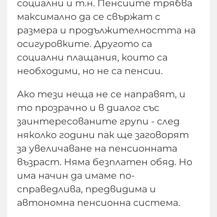
социални и т.н. Пенсиите трябва
максимално да се свържат с
размера и продължителността на
осигуровките. Другото са
социални плащания, които са
необходими, но не са пенсии.
Ако тези неща не се направят, и
то прозрачно и в диалог със
заинтересованите групи - след
няколко години пак ще заговорят
за увеличаване на пенсионната
възраст. Няма безплатен обяд. Но
има начин да имаме по-
справедлива, предвидима и
автономна пенсионна система.