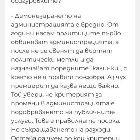
осигуровките?
- Демонизирането на
администрацията е вредно. От
години насам политиците първо
обвиняват администрацията, а
после не се свенят да въртят
политически метли и да
назначават поредните “калинки”, с
което не я правят по-добра. Аз чух
премиерът да казва нещо важно.
Той увери, че критерият за
промени в администрацията е
подобряването на публичните
услуги. Това е правилната посока.
Не съкращаването на разходи.
Остава да чуем по кои критерии