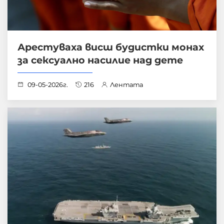
Арестуваха висш будистки монах
за сексуално насилие над дете
09-05-2026г.
216
Лентата