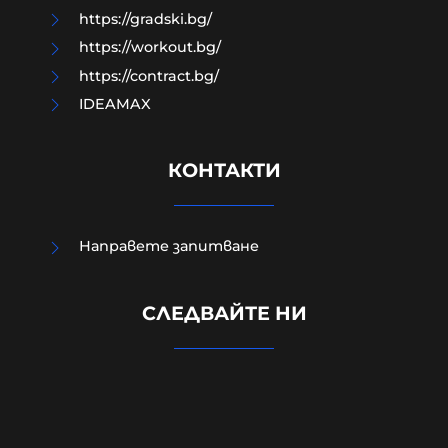
https://gradski.bg/
https://workout.bg/
https://contract.bg/
IDEAMAX
КОНТАКТИ
Направете запитване
Кошмар: Непълнолетните
обръснали веждите на Георги,
СЛЕДВАЙТЕ НИ
гасили фасове в него и рисували
свастики по тялото му
07-08-2026г.
2579
Лентата