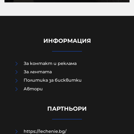
ИНФОРМАЦИЯ
За контакт и реклама
За лентата
Политика за бисквитки
Aвтори
ТАСС: Хакери получиха
потвърждение за участието на
НАТО в удари срещу Русия
ПАРТНЬОРИ
07-08-2026г.
114
Лентата
https://lechenie.bg/