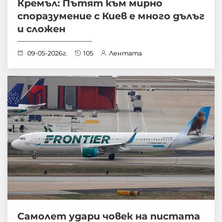
Кремъл: Пътят към мирно
споразумение с Киев е много дълъг
и сложен
09-05-2026г.
105
Лентата
Самолет удари човек на пистата