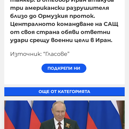
три американски разрушителя
близо до Ормузкия проток.
Централното командване на САЩ
от своя страна обяви ответни
удари срещу военни цели в Иран.
Източник: “Гласове”
ОЩЕ ОТ КАТЕГОРИЯТА