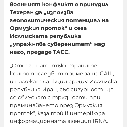
военният конфликт е принудил
Техеран да „използва
геополитическия потенциал на
Ормузкия проток“ и сега
Ислямската република
„упражнява суверенитет“ над
него, предаде ТАСС.
„Отсега нататък страните,
които последват примера на САЩ
и наложат санкции срещу Ислямска
република Иран, със сигурност ще
се сблъскат с трудности при
преминаването през Ормузкия
проток“, каза той в интервю за
информационната агенция IRNA.