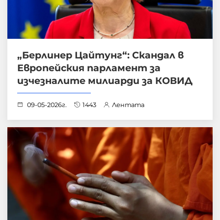
„Берлинер Цайтунг“: Скандал в
Европейския парламент за
изчезналите милиарди за КОВИД
09-05-2026г.
1443
Лентата