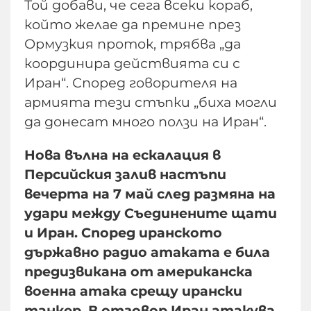
Той добави, че сега всеки кораб,
който желае да премине през
Ормузкия проток, трябва „да
координира действията си с
Иран“. Според говорителя на
армията тези стъпки „биха могли
да донесат много ползи на Иран“.
Нова вълна на ескалация в
Персийския залив настъпи
вечерта на 7 май след размяна на
удари между Съединените щати
и Иран. Според иранското
държавно радио атаката е била
предизвикана от американска
военна атака срещу ирански
танкер. В отговор Иран атакува