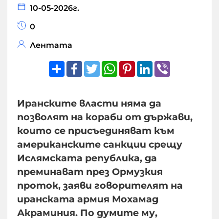
10-05-2026г.
0
Лентата
Share
Facebook
Twitter
WhatsApp
Pinterest
LinkedIn
Viber
Иранските власти няма да
позволят на кораби от държави,
които се присъединяват към
американските санкции срещу
Ислямската република, да
преминават през Ормузкия
проток, заяви говорителят на
иранската армия Мохамад
Акраминия. По думите му,