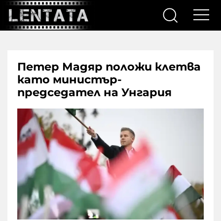
Петер Мадяр положи клетва
като министър-
председател на Унгария