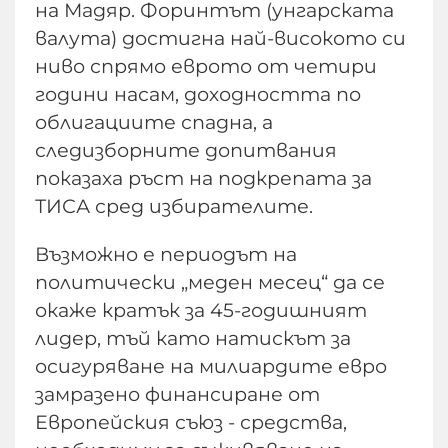
на Мадяр. Форинтът (унгарската
валута) достигна най-високото си
ниво спрямо еврото от четири
години насам, доходността по
облигациите спадна, а
следизборните допитвания
показаха ръст на подкрепата за
ТИСА сред избирателите.
Възможно е периодът на
политически „меден месец“ да се
окаже кратък за 45-годишният
лидер, тъй като натискът за
осигуряване на милиардите евро
замразено финансиране от
Европейския съюз - средства,