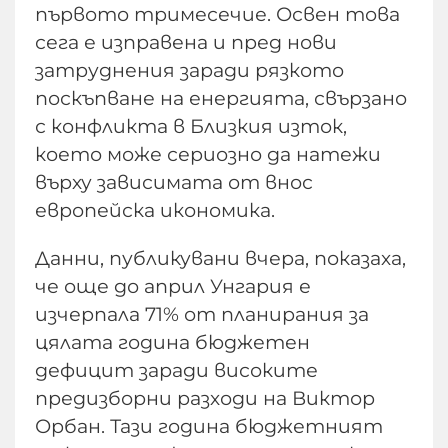
първото тримесечие. Освен това
сега е изправена и пред нови
затруднения заради рязкото
поскъпване на енергията, свързано
с конфликта в Близкия изток,
което може сериозно да натежи
върху зависимата от внос
европейска икономика.
Данни, публикувани вчера, показаха,
че още до април Унгария е
изчерпала 71% от планирания за
цялата година бюджетен
дефицит заради високите
предизборни разходи на Виктор
Орбан. Тази година бюджетният