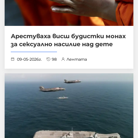
Арестуваха висш будистки монах
за сексуално насилие над дете
09-05-2026г.
98
Лентата