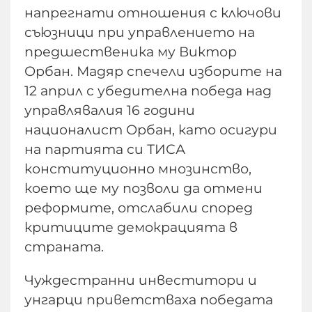
напрегнати отношения с ключови
съюзници при управлението на
предшественика му Виктор
Орбан. Мадяр спечели изборите на
12 април с убедителна победа над
управлявалия 16 години
националист Орбан, като осигури
на партията си ТИСА
конституционно мнозинство,
което ще му позволи да отмени
реформите, отслабили според
критиците демокрацията в
страната.
Чуждестранни инвеститори и
унгарци приветстваха победата