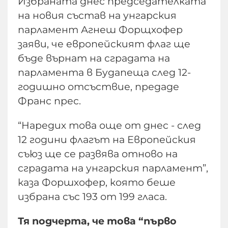
Избраната днес председателката
на новия състав на унгарския
парламент Агнеш Форщхофер
заяви, че европейският флаг ще
бъде върнат на сградата на
парламента в Будапеща след 12-
годишно отсъствие, предаде
Франс прес.
“Наредих това още от днес - след
12 години флагът на Европейския
съюз ще се развява отново на
сградата на унгарския парламент”,
каза Форшхофер, която беше
избрана със 193 от 199 гласа.
Тя подчерта, че това “първо