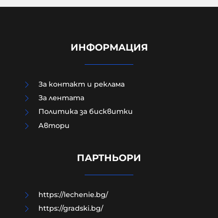
ИНФОРМАЦИЯ
За контакт и реклама
За лентата
Политика за бисквитки
Aвтори
Как да загубим изборите в пет
прости стъпки?
ПАРТНЬОРИ
08-08-2026г.
198
Гост-автор
https://lechenie.bg/
https://gradski.bg/