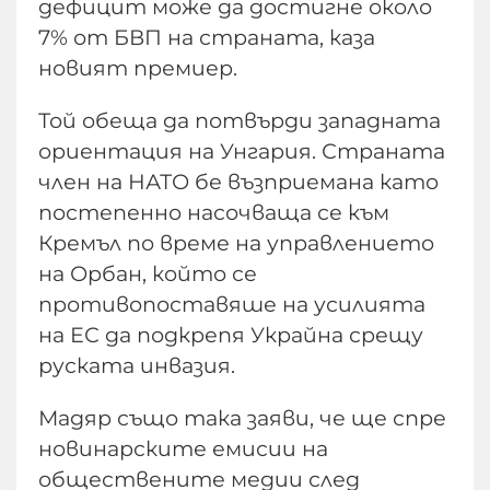
дефицит може да достигне около
7% от БВП на страната, каза
новият премиер.
Той обеща да потвърди западната
ориентация на Унгария. Страната
член на НАТО бе възприемана като
постепенно насочваща се към
Кремъл по време на управлението
на Орбан, който се
противопоставяше на усилията
на ЕС да подкрепя Украйна срещу
руската инвазия.
Мадяр също така заяви, че ще спре
новинарските емисии на
обществените медии след