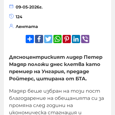
09-05-2026г.
124
Лентата
Share
Facebook
Twitter
WhatsApp
Pinterest
LinkedIn
Viber
Дясноцентриският лидер Петер
Мадяр положи днес клетва като
премиер на Унгария, предаде
Ройтерс, цитирана от БТА.
Мадяр беше избран на този пост
благодарение на обещанията си за
промяна след години на
икономическа стагнация и