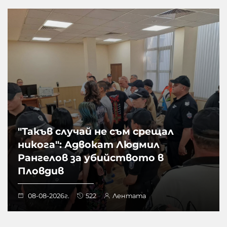
"Такъв случай не съм срещал
никога": Адвокат Людмил
Рангелов за убийството в
Пловдив
08-08-2026г.
522
Лентата