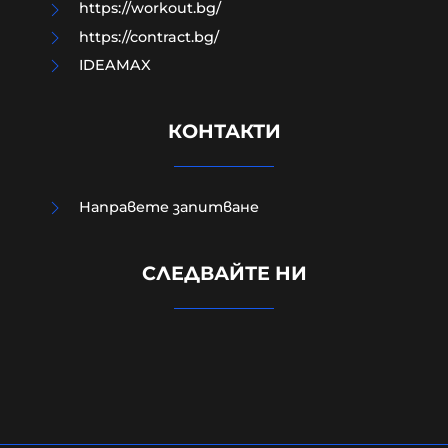
https://workout.bg/
https://contract.bg/
IDEAMAX
КОНТАКТИ
Направете запитване
Външно министерство привика
СЛЕДВАЙТЕ НИ
украинската посланичка заради
падналия дрон
08-08-2026г.
290
Лентата