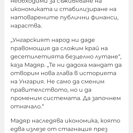
необходими за съживяване на
икономиката и стабилизиране на
натоварените публични финанси,
нараства.
„Унгарският народ ни даде
правомощия да сложим край на
десетилетията безцелно лутане“,
каза Мадяр. „Те ни дадоха мандат да
отворим нова глава в историята
на Унгария. Не само да сменим
правителството, но и да
променим системата. Да започнем
отначало.“
Мадяр наследява икономика, която
едва излезе от стагнация през