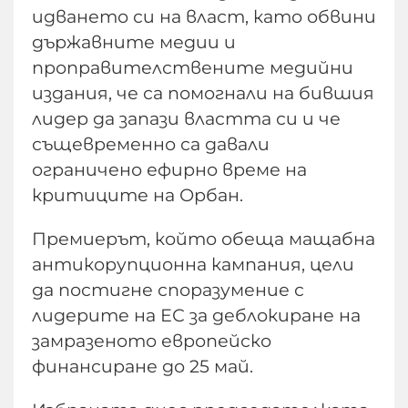
идването си на власт, като обвини
държавните медии и
проправителствените медийни
издания, че са помогнали на бившия
лидер да запази властта си и че
същевременно са давали
ограничено ефирно време на
критиците на Орбан.
Премиерът, който обеща мащабна
антикорупционна кампания, цели
да постигне споразумение с
лидерите на ЕС за деблокиране на
замразеното европейско
финансиране до 25 май.