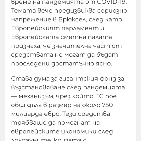
време на пандемията от COVID-19.
Темата вече предизвиква сериозно
напрежение в Брюксел, след като
Европейският парламент и
Европейската сметна палата
признаха, че значителна част от
средствата не могат да бъдат
проследени достатъчно ясно.
Става дума за гигантския фонд за
възстановяване след пандемията
— механизъм, чрез който ЕС пое
общ дълг в размер на около 750
милиарда евро. Тези средства
трябваше да помогнат на
европейските икономики след
локдауните, кризата с