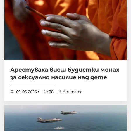
Арестуваха висш будистки монах
за сексуално насилие над дете
09-05-2026г.
38
Лентата