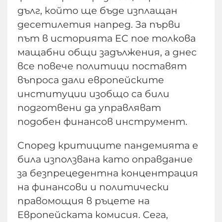
дълг, който ще бъде изплащан
десетилетия напред. За първи
път в историята ЕС пое толкова
мащабни общи задължения, а днес
все повече политици поставят
въпроса дали европейските
институции изобщо са били
подготвени да управляват
подобен финансов инструмент.
Според критиците пандемията е
била използвана като оправдание
за безпрецедентна концентрация
на финансови и политически
правомощия в ръцете на
Европейската комисия. Сега,