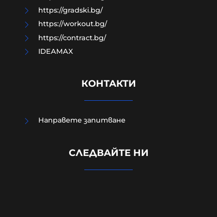
https://gradski.bg/
https://workout.bg/
https://contract.bg/
IDEAMAX
КОНТАКТИ
Направете запитване
Радев: Изграждаме Национален
СЛЕДВАЙТЕ НИ
център за наблюдение на данни
от Космоса в Доброславци
06-08-2026г.
47
Лентата