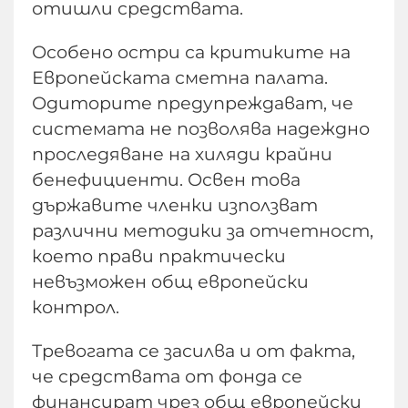
отишли средствата.
Особено остри са критиките на
Европейската сметна палата.
Одиторите предупреждават, че
системата не позволява надеждно
проследяване на хиляди крайни
бенефициенти. Освен това
държавите членки използват
различни методики за отчетност,
което прави практически
невъзможен общ европейски
контрол.
Тревогата се засилва и от факта,
че средствата от фонда се
финансират чрез общ европейски