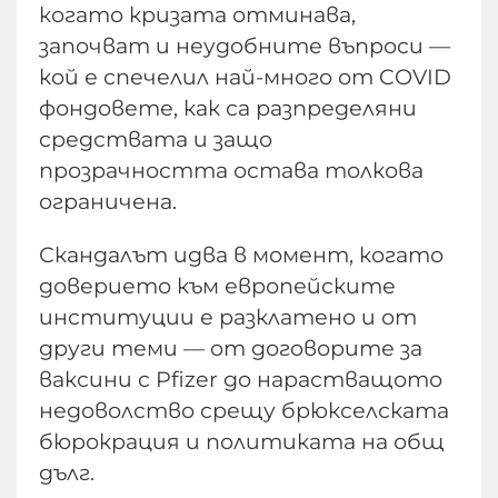
когато кризата отминава,
започват и неудобните въпроси —
кой е спечелил най-много от COVID
фондовете, как са разпределяни
средствата и защо
прозрачността остава толкова
ограничена.
Скандалът идва в момент, когато
доверието към европейските
институции е разклатено и от
други теми — от договорите за
ваксини с Pfizer до нарастващото
недоволство срещу брюкселската
бюрокрация и политиката на общ
дълг.