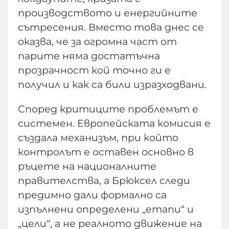
производството и енергийните
сътресения. Вместо това днес се
оказва, че за огромна част от
парите няма достатъчна
прозрачност кой точно ги е
получил и как са били изразходвани.
Според критиците проблемът е
системен. Европейската комисия е
създала механизъм, при който
контролът е оставен основно в
ръцете на националните
правителства, а Брюксел следи
предимно дали формално са
изпълнени определени „етапи“ и
„цели“, а не реалното движение на