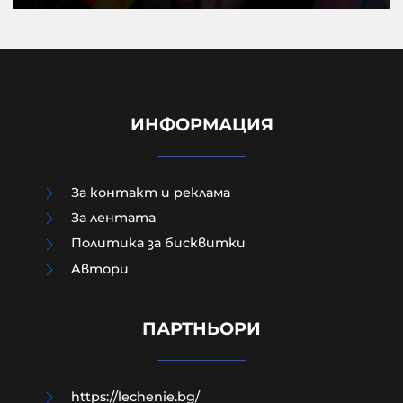
ИНФОРМАЦИЯ
За контакт и реклама
За лентата
Политика за бисквитки
Aвтори
Чудо в „Пирогов“: 15-годишният
борец, останал парализиран,
отново ходи
ПАРТНЬОРИ
06-08-2026г.
50
Лентата
https://lechenie.bg/