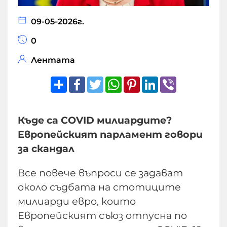
09-05-2026г.
0
Лентата
Share
Facebook
Twitter
WhatsApp
Pinterest
LinkedIn
Viber
Къде са COVID милиардите?
Европейският парламент говори
за скандал
Все повече въпроси се задават
около съдбата на стотиците
милиарди евро, които
Европейският съюз отпусна по