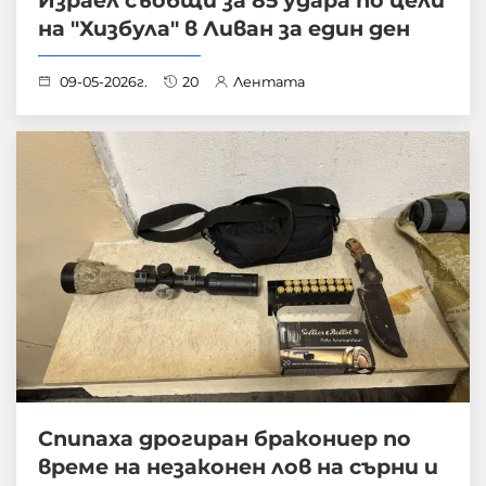
на "Хизбула" в Ливан за един ден
09-05-2026г.
20
Лентата
Спипаха дрогиран бракониер по
време на незаконен лов на сърни и