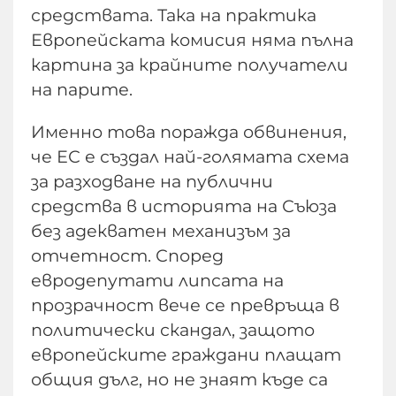
средствата. Така на практика
Европейската комисия няма пълна
картина за крайните получатели
на парите.
Именно това поражда обвинения,
че ЕС е създал най-голямата схема
за разходване на публични
средства в историята на Съюза
без адекватен механизъм за
отчетност. Според
евродепутати липсата на
прозрачност вече се превръща в
политически скандал, защото
европейските граждани плащат
общия дълг, но не знаят къде са