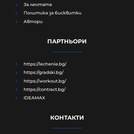
За лентата
Политика за бисквитки
Aвтори
Модернизацията на бойната ни
авиация – срамна история за 17
години нехайство и саботажи
ПАРТНЬОРИ
06-08-2026г.
53
Лентата
https://lechenie.bg/
https://gradski.bg/
https://workout.bg/
https://contract.bg/
IDEAMAX
КОНТАКТИ