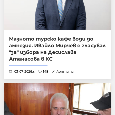
Мазното турско кафе води до
амнезия. Ивайло Мирчев е гласувал
"за" избора на Десислава
Атанасова в КС
03-07-2026г.
148
Лентата