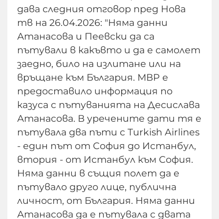
дава следния отговор пред Нова
тв на 26.04.2026: "Няма данни
Атанасова и Пеевски да са
пътували в какъвто и да е самолет
заедно, било на излитане или на
връщане към България. МВР е
предоставило информация по
казуса с пътуванията на Десислава
Атанасова. В уречените дати тя е
пътувала два пъти с Turkish Airlines
- един път от София до Истанбул,
втория - от Истанбул към София.
Няма данни в същия полет да е
пътувало друго лице, публична
личност, от България. Няма данни
Атанасова да е пътувала с двата