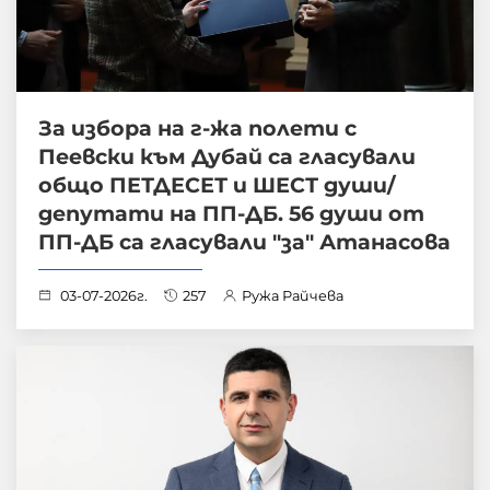
За избора на г-жа полети с
Пеевски към Дубай са гласували
общо ПЕТДЕСЕТ и ШЕСТ души/
депутати на ПП-ДБ. 56 души от
ПП-ДБ са гласували "за" Атанасова
03-07-2026г.
257
Ружа Райчева