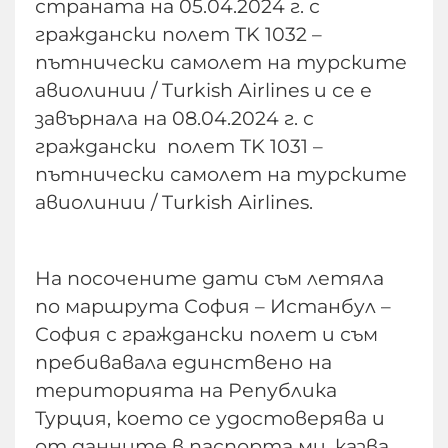
страната на 05.04.2024 г. с
граждански полет TK 1032 –
пътнически самолет на турските
авиолинии / Turkish Airlines и се е
завърнала на 08.04.2024 г. с
граждански полет TK 1031 –
пътнически самолет на турските
авиолинии / Turkish Airlines.
На посочените дати съм летяла
по маршрута София – Истанбул –
София с граждански полет и съм
пребивавала единствено на
територията на Република
Турция, което се удостоверява и
от данните в паспорта ми, казва