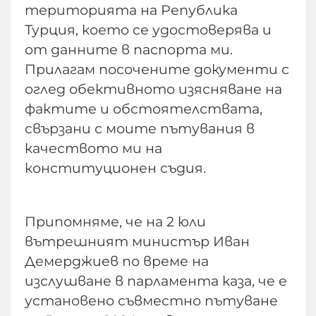
територията на Република
Турция, което се удостоверява и
от данните в паспорта ми.
Прилагам посочените документи с
оглед обективното изясняване на
фактите и обстоятелствата,
свързани с моите пътувания в
качеството ми на
конституционен съдия.
Припомняме, че на 2 юли
вътрешният министър Иван
Демерджиев по време на
изслушване в парламента каза, че е
установено съвместно пътуване