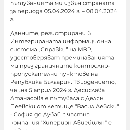
пътуванията ми извън страната
за периода 05.04.2024 г. – 08.04.2024
г.
Данните, регистрирани в
Интегрираната информационна
система „Справки“ на МВР,
удостоверяват преминаванията
ми през граничните контролно-
пропускателни пунктове на
Република България. Твърдението,
че „на 5 април 2024 г. Десислава
Атанасова е пътувала с Делян
Пеевски от летище "Васил Левски"
- София до Дубай с частна
компания "Хиперион Авиейшън" е