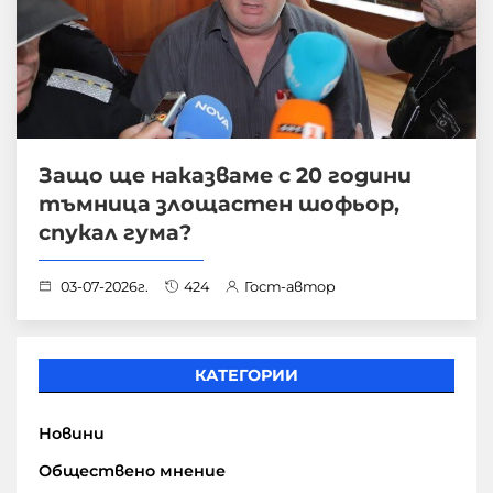
Защо ще наказваме с 20 години
тъмница злощастен шофьор,
спукал гума?
03-07-2026г.
424
Гост-автор
КАТЕГОРИИ
Новини
Обществено мнение