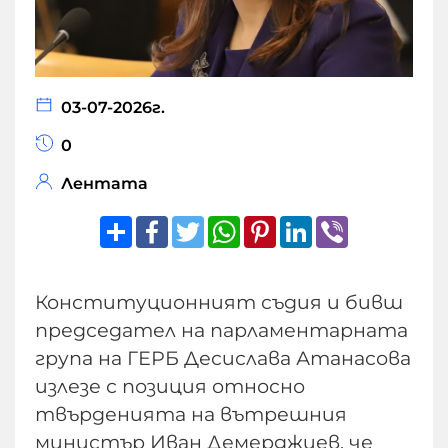
03-07-2026г.
0
Лентата
Share
Facebook
Twitter
WhatsApp
Pinterest
LinkedIn
Viber
Конституционният съдия и бивш
председател на парламентарната
група на ГЕРБ Десислава Атанасова
излезе с позиция относно
твърденията на вътрешния
министър Иван Демерджиев, че