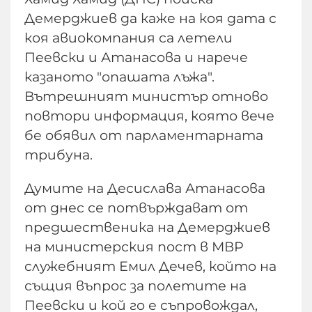
Демерджиев да каже на коя дата с
коя авиокомпания са летели
Пеевски и Атанасова и нарече
казаното "опашата лъжа".
Вътрешният министър отново
повтори информация, която вече
бе обявил от парламентарната
трибуна.
Думите на Десислава Атанасова
от днес се потвърждават от
предшественика на Демерджиев
на министерския пост в МВР
служебният Емил Дечев, който на
същия въпрос за полетите на
Пеевски и кой го е съпровождал,