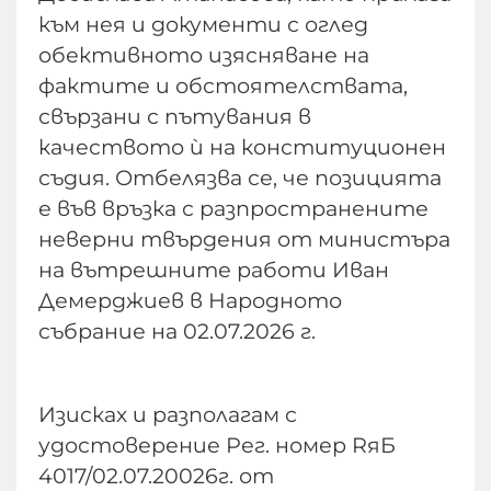
към нея и документи с оглед
обективното изясняване на
фактите и обстоятелствата,
свързани с пътувания в
качеството ѝ на конституционен
съдия. Отбелязва се, че позицията
е във връзка с разпространените
неверни твърдения от министъра
на вътрешните работи Иван
Демерджиев в Народното
събрание на 02.07.2026 г.
Изисках и разполагам с
удостоверение Рег. номер RяБ
4017/02.07.20026г. от