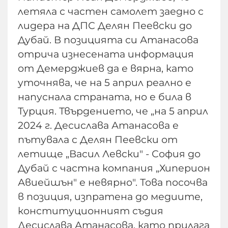
летяла с частен самолет заедно с
лидера на ДПС Делян Пеевски до
Дубай. В позицията си Атанасова
отрича изнесената информация
от Демерджиев да е вярна, като
уточнява, че на 5 април реално е
напуснала страната, но е била в
Турция. Твърдението, че „на 5 април
2024 г. Десислава Атанасова е
пътувала с Делян Пеевски от
летище „Васил Левски" - София до
Дубай с частна компания „Хиперион
Авиейшън" е невярно". Това посочва
в позиция, изпратена до медиите,
конституционният съдия
Десислава Атанасова, като прилага