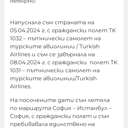
невярно.
Напуснала съм страната на
05.04.2024 г. с граждански полет TK
1032 – пътнически самолет на
турските авиолинии / Turkish
Airlines и съм се завърнала на
08.04.2024 г. с граждански полет TK
1031 – пътнически самолет на
турските авиолинии/Turkish
Airlines.
На посочените дати съм летяла
по маршрута София – Истанбул –
София, с граждански полет и съм
пребивавала единствено на