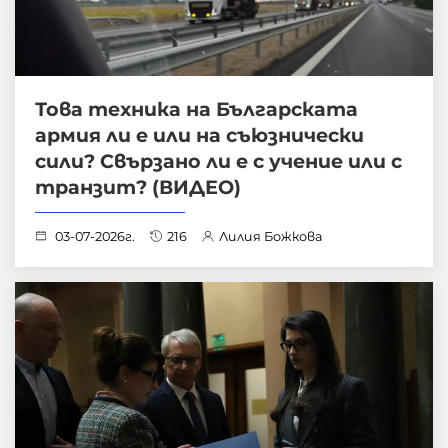
Това техника на Българската
армия ли е или на съюзнически
сили? Свързано ли е с учение или с
транзит? (ВИДЕО)
03-07-2026г.
216
Лилия Божкова