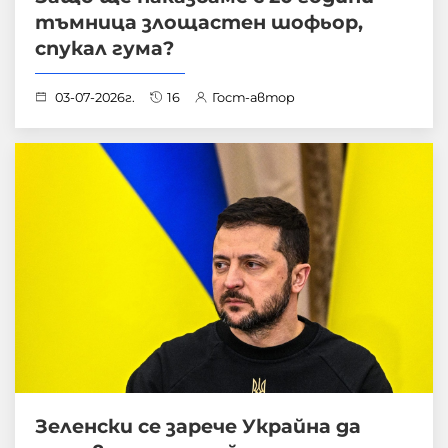
тъмница злощастен шофьор,
спукал гума?
03-07-2026г.
16
Гост-автор
Зеленски се зарече Украйна да