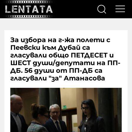
За избора на г-жа полети с
Пеевски към Дубай са
гласували общо ПЕТДЕСЕТ и
ШЕСТ души/депутати на ПП-
ДБ. 56 души от ПП-ДБ са
гласували "за" Атанасова