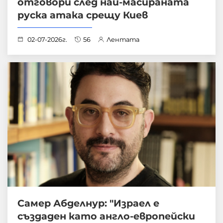
отговори след най-масираната
руска атака срещу Киев
02-07-2026г.
56
Лентата
Самер Абделнур: "Израел е
създаден като англо-европейски