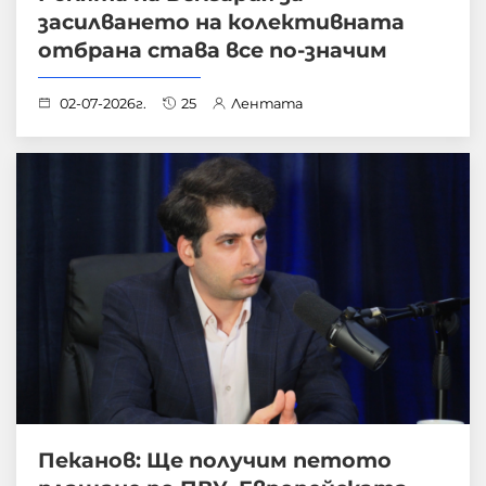
засилването на колективната
отбрана става все по-значим
02-07-2026г.
25
Лентата
Пеканов: Ще получим петото