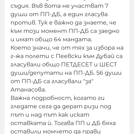
съдия. Във вота не участват 7
души от ПП-ДБ, а един гласува
против. Тук е важно да знаете, че
към този момент ПП-ДБ са заедно
и имат общо 64 мандата.
Което значи, че от тях за избора на
г-жа полети с Пеевски към Дубай са
гласували общо ПЕТДЕСЕТ и ШЕСТ
души/депутати на ПП-ДБ. 56 души
от ПП-ДБ са гласували "за"
Атанасова.
Важна подробност, когато ги
гледате сега да дерат ризи под
път и над път как искат
оставката ѝ. Тогава ПП и ДБ бяха
оставили момчето да прави