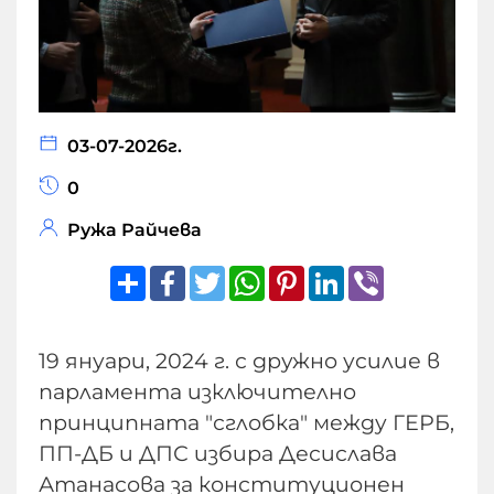
03-07-2026г.
0
Ружа Райчева
Share
Facebook
Twitter
WhatsApp
Pinterest
LinkedIn
Viber
19 януари, 2024 г. с дружно усилие в
парламента изключително
принципната "сглобка" между ГЕРБ,
ПП-ДБ и ДПС избира Десислава
Атанасова за конституционен