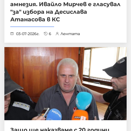
амнезия. Ивайло Мирчев е гласувал
"за" избора на Десислава
Атанасова в КС
03-07-2026г.
6
Лентата
Защо ще наказваме с 20 години