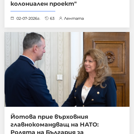
колониален проект"
02-07-2026г.
63
Лентата
Йотова прие върховния
главнокомандващ на НАТО:
Ролята на България за