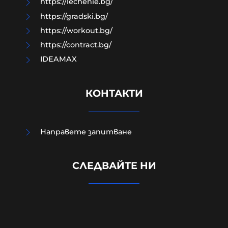
https://lechenie.bg/
https://gradski.bg/
https://workout.bg/
https://contract.bg/
IDEAMAX
КОНТАКТИ
Направете запитване
Четирима мъже бяха намушкани в
СЛЕДВАЙТЕ НИ
центъра на Лондон, задържана е
жена за нападението
05-08-2026г.
119
Лентата