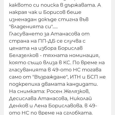
каквото си поиска в държавата. А
накрая чак и Борисов беше
изненадан докъде стигна във
"владенията си".....
Гласуването за Атанасова от
страна на ПП-ДБ се случва с
цената на избора Борислав
Белазелков - тяхната номинация,
която също влиза в КС. По време на
гласуванията в 49-ото НС тогава
само от "Възраждане", ИТН и БСП не
подкрепиха двамата кандидати.
На снимката: Росен Желязков,
Десислава Атанасова, Николай
Денков и Лена Бориславова. в 49-
ото НС по време на сглобката.