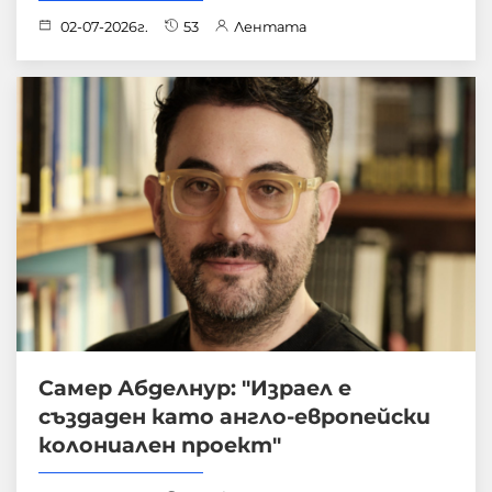
02-07-2026г.
53
Лентата
Самер Абделнур: "Израел е
създаден като англо-европейски
колониален проект"