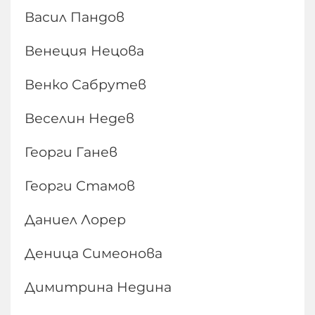
Васил Пандов
Венеция Нецова
Венко Сабрутев
Веселин Недев
Георги Ганев
Георги Стамов
Даниел Лорер
Деница Симеонова
Димитрина Недина