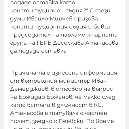
подаде оставка като
конституционен съдия?" С тези
думи Ивайло Мирчев призова
конституционния съдия и бивш
председател на парламентарната
група на ГЕРБ Десислава Атанасова
да подаде оставка.
Причината е изнесена информация
от вътрешния министър Иван
Демерджиев, в отговор на въпрос
на Божидар Божанов, че малко след
като встъпи в длъжност в КС,
Атанасова е пътувала с частен
полет, заедно с Пеевски. По време
на днешното изслушване на