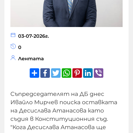
03-07-2026г.
0
Лентата
Share
Facebook
Twitter
WhatsApp
Pinterest
LinkedIn
Viber
Съпредседателят на ДБ днес
Ивайло Мирчев поиска оставката
на Десислава Атанасова като
съдия в Конституционния съд.
"Кога Десислава Атанасова ще