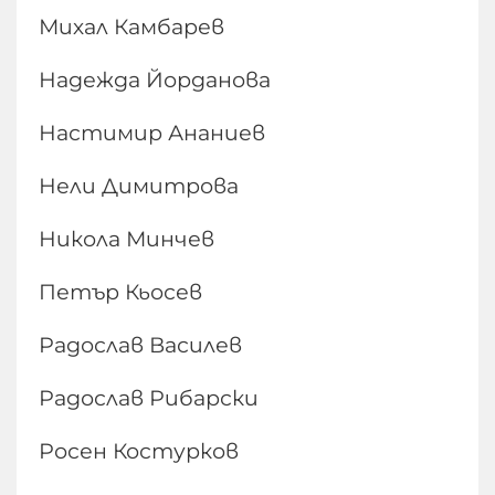
Михал Камбарев
Надежда Йорданова
Настимир Ананиев
Нели Димитрова
Никола Минчев
Петър Кьосев
Радослав Василев
Радослав Рибарски
Росен Костурков