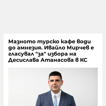
Мазното турско кафе води
до амнезия. Ивайло Мирчев е
гласувал "за" избора на
Десислава Атанасова в КС