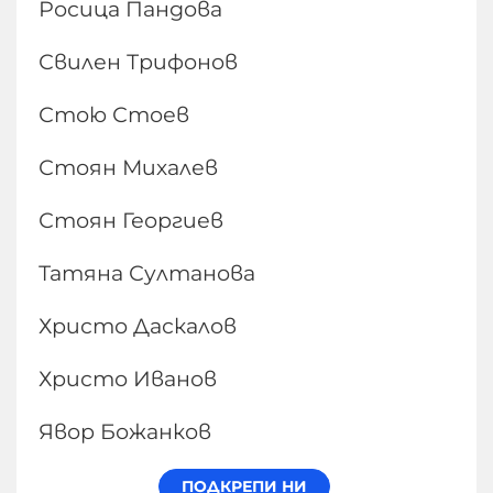
Росица Пандова
Свилен Трифонов
Стою Стоев
Стоян Михалев
Стоян Георгиев
Татяна Султанова
Христо Даскалов
Христо Иванов
Явор Божанков