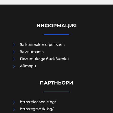
ИНФОРМАЦИЯ
За контакт и реклама
За лентата
Политика за бисквитки
Бунт срещу капитализма:
Aвтори
младите американци и
работниците се обръщат към
социализма
ПАРТНЬОРИ
08-08-2026г.
45
Лентата
https://lechenie.bg/
https://gradski.bg/