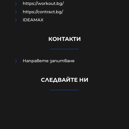
https://workout.bg/
https://contract.bg/
IDEAMAX
КОНТАКТИ
Направете запитване
Руснаците удариха
предприятието „Файър Пойнт“ в
СЛЕДВАЙТЕ НИ
Киев, произвеждащо части за
ракетите „Фламинго“
08-08-2026г.
285
Лентата