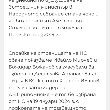
вътрешния министър в
Народното събрание стана ясно и
че бизнесменът Александър
Сталийски също е пътувал с
Пеевски през 2019 г.
Справка на страницата на НС
обаче показва, че Ивайло Мирчев и
Божидар Божанов са гласували За
избора на Десислава Атанасова за
съдия в КС, както и Христо Иванов
тогава като лидер на
ДБ.Припомняме, че тя бе избрана
от НС на 19 януари 2024 г. с
подкрепата на тогавашното