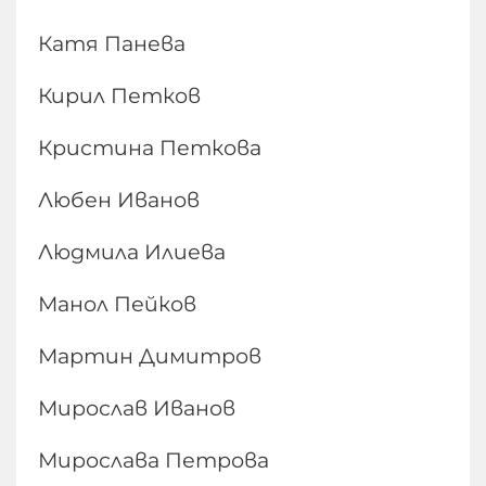
Катя Панева
Кирил Петков
Кристина Петкова
Любен Иванов
Людмила Илиева
Манол Пейков
Мартин Димитров
Мирослав Иванов
Мирослава Петрова