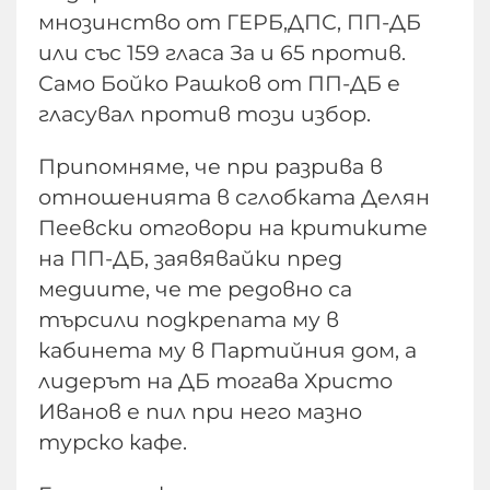
мнозинство от ГЕРБ,ДПС, ПП-ДБ
или със 159 гласа За и 65 против.
Само Бойко Рашков от ПП-ДБ е
гласувал против този избор.
Припомняме, че при разрива в
отношенията в сглобката Делян
Пеевски отговори на критиките
на ПП-ДБ, заявявайки пред
медиите, че те редовно са
търсили подкрепата му в
кабинета му в Партийния дом, а
лидерът на ДБ тогава Христо
Иванов е пил при него мазно
турско кафе.