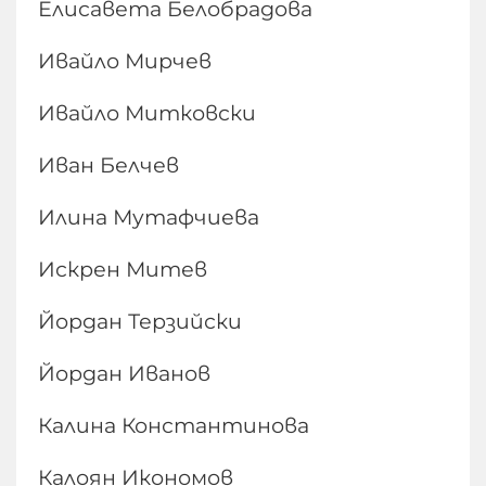
Елисавета Белобрадова
Ивайло Мирчев
Ивайло Митковски
Иван Белчев
Илина Мутафчиева
Искрен Митев
Йордан Терзийски
Йордан Иванов
Калина Константинова
Калоян Икономов