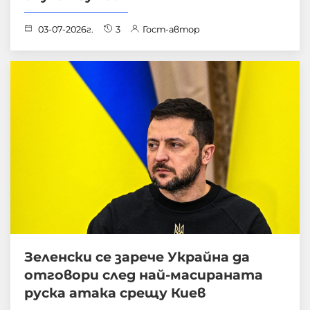
03-07-2026г.
3
Гост-автор
Зеленски се зарече Украйна да
отговори след най-масираната
руска атака срещу Киев