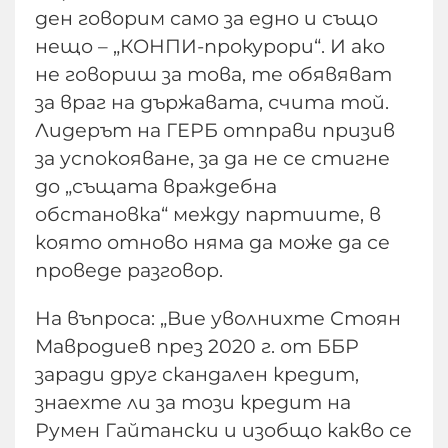
ден говорим само за едно и също
нещо – „КОНПИ-прокурори“. И ако
не говориш за това, те обявяват
за враг на държавата, счита той.
Лидерът на ГЕРБ отправи призив
за успокояване, за да не се стигне
до „същата враждебна
обстановка“ между партиите, в
която отново няма да може да се
проведе разговор.
На въпроса: „Вие уволнихте Стоян
Мавродиев през 2020 г. от ББР
заради друг скандален кредит,
знаехте ли за този кредит на
Румен Гайтански и изобщо какво се