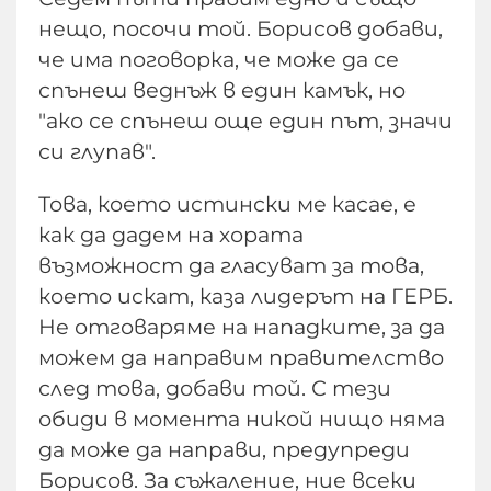
нещо, посочи той. Борисов добави,
че има поговорка, че може да се
спънеш веднъж в един камък, но
"ако се спънеш още един път, значи
си глупав".
Това, което истински ме касае, е
как да дадем на хората
възможност да гласуват за това,
което искат, каза лидерът на ГЕРБ.
Не отговаряме на нападките, за да
можем да направим правителство
след това, добави той. С тези
обиди в момента никой нищо няма
да може да направи, предупреди
Борисов. За съжаление, ние всеки