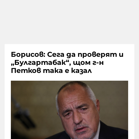
Борисов: Сега да проверят и
„Булгартабак“, щом г-н
Петков така е казал