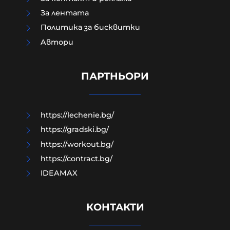
За лентата
Политика за бисквитки
Aвтори
Модернизацията на бойната ни
авиация – срамна история за 17
години нехайство и саботажи
ПАРТНЬОРИ
06-08-2026г.
24
Лентата
https://lechenie.bg/
https://gradski.bg/
https://workout.bg/
https://contract.bg/
IDEAMAX
КОНТАКТИ