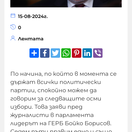
15-08-2024г.
0
Лентата
Share
Facebook
Twitter
WhatsApp
Pinterest
LinkedIn
Viber
По начина, по който в момента се
държат всички политически
партии, спокойно можем да
говорим за следващите осми
избори. Това заяви пред
журналисти в парламента
лидерът на ГЕРБ Бойко Борисов.
Седем пъти правим едно и също