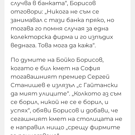
случва в банката“, Борисов
отговори: „Никога не съм се
занимавал с тази банка пряко, но
тогава го помня случая за една
колекторска фирма и го изпъдих
веднага. Това мога да кажа“.
По думите на Бойко Борисов,
когато е бил кмет на София
тогавашният премиер Сергей
Станишев е излязъл „с Гайтански
да мият улиците“. „Колкото аз съм
се борил, никой не се е борил, и
успях“, обяви Борисов и добави, че
сегашният кмет на столицата не
е направил нищо „срещу фирмите