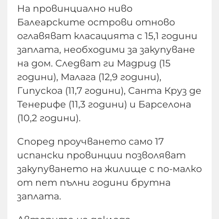
На провинциално ниво
Балеарските острови отново
оглавяват класацията с 15,1 години
заплата, необходими за закупуване
на дом. Следват ги Мадрид (15
години), Малага (12,9 години),
Гипускоа (11,7 години), Санта Круз де
Тенерифе (11,3 години) и Барселона
(10,2 години).
Според проучването само 17
испански провинции позволяват
закупуването на жилище с по-малко
от пет пълни години брутна
заплата.