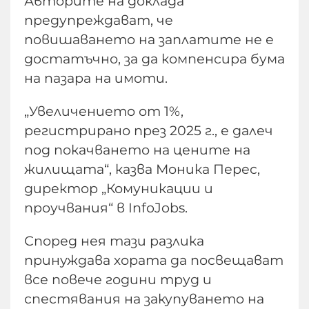
Авторите на доклада
предупреждават, че
повишаването на заплатите не е
достатъчно, за да компенсира бума
на пазара на имоти.
„Увеличението от 1%,
регистрирано през 2025 г., е далеч
под покачването на цените на
жилищата“, казва Моника Перес,
директор „Комуникации и
проучвания“ в InfoJobs.
Според нея тази разлика
принуждава хората да посвещават
все повече години труд и
спестявания на закупуването на