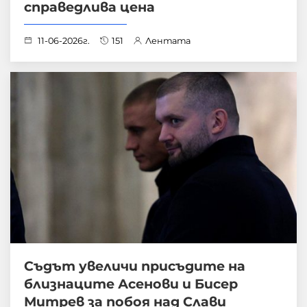
справедлива цена
11-06-2026г.
151
Лентата
Съдът увеличи присъдите на
близнаците Асенови и Бисер
Митрев за побоя над Слави