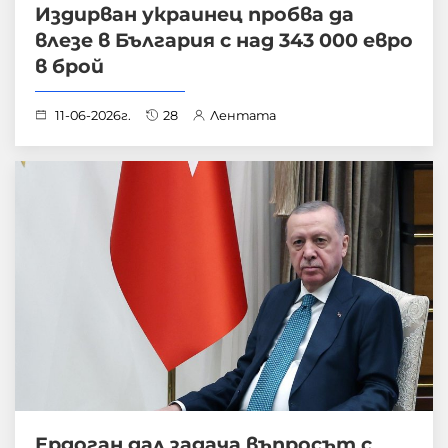
Издирван украинец пробва да
влезе в България с над 343 000 евро
в брой
11-06-2026г.
28
Лентата
Ердоган дал задача въпросът с