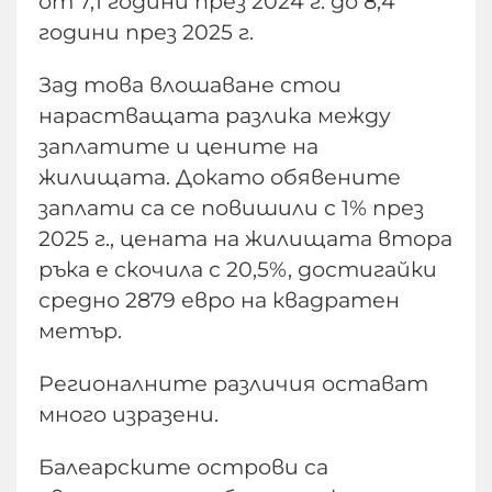
от 7,1 години през 2024 г. до 8,4
години през 2025 г.
Зад това влошаване стои
нарастващата разлика между
заплатите и цените на
жилищата. Докато обявените
заплати са се повишили с 1% през
2025 г., цената на жилищата втора
ръка е скочила с 20,5%, достигайки
средно 2879 евро на квадратен
метър.
Регионалните различия остават
много изразени.
Балеарските острови са