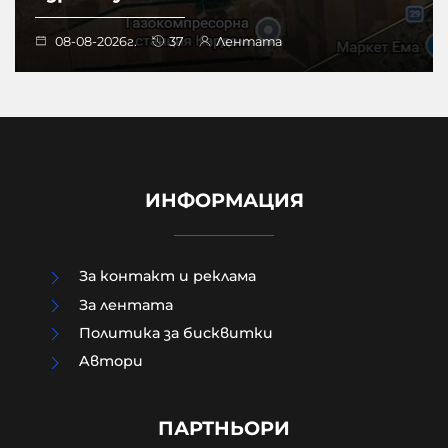
08-08-2026г.
37
Лентата
ИНФОРМАЦИЯ
За контакт и реклама
За лентата
Политика за бисквитки
Aвтори
МО след анализ на останките
край Кардам: Най-вероятно е
дрон-примамка "Майя"
ПАРТНЬОРИ