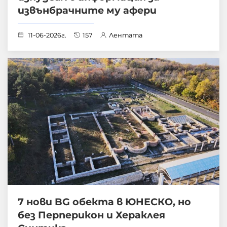
извънбрачните му афери
11-06-2026г.
157
Лентата
7 нови BG обекта в ЮНЕСКО, но
без Перперикон и Хераклея