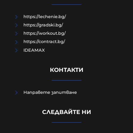
08-08-2026г.
99
Лентата
https://lechenie.bg/
https://gradski.bg/
https://workout.bg/
https://contract.bg/
IDEAMAX
КОНТАКТИ
Направете запитване
Израелският посланик за
инцидента в Банско: Изолиран
СЛЕДВАЙТЕ НИ
случай. Не разбирам защо се
превърна в такъв голям скандал