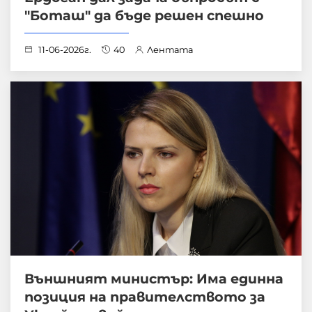
"Боташ" да бъде решен спешно
11-06-2026г.
40
Лентата
Външният министър: Има единна
позиция на правителството за