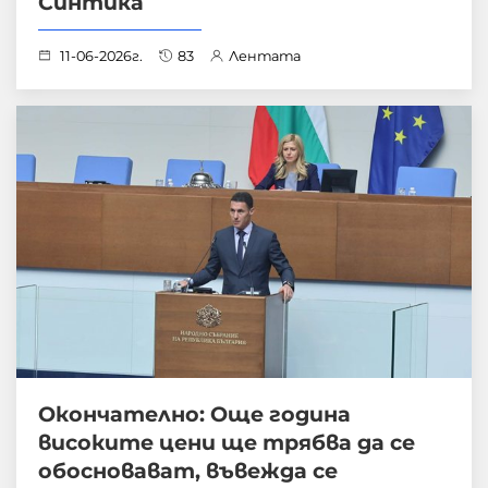
Синтика
11-06-2026г.
83
Лентата
Окончателно: Още година
високите цени ще трябва да се
обосновават, въвежда се