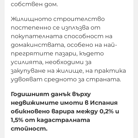
собствен дом.
Жилищното строителство
постепенно се изплъзва от
покупателната способност на
домакинствата, особено на най-
прегрятите пазари, където
усилията, необходими за
закупуване на жилище, на практика
удвояват средното за страната.
Годишният данък върху
недвижимите имоти в Испания
обикновено варира между 0,2% и
1,5% от кадастралната
стойност.