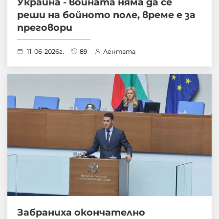
Украйна - войната няма да се
реши на бойното поле, време е за
преговори
11-06-2026г.
89
Лентата
Забраниха окончателно