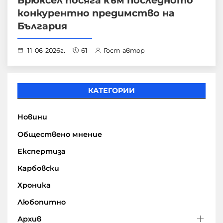
Брюксел посяга към последното
конкурентно предимство на
България
11-06-2026г.
61
Гост-автор
КАТЕГОРИИ
Новини
Обществено мнение
Експертиза
Карбовски
Хроника
Любопитно
Архив