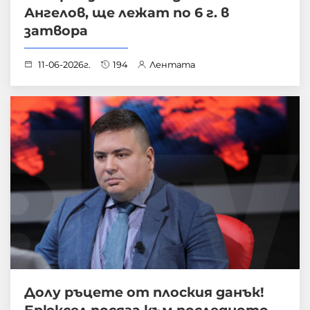
Ангелов, ще лежат по 6 г. в
затвора
11-06-2026г.
194
Лентата
Долу ръцете от плоския данък!