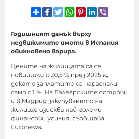
Share
Facebook
Twitter
WhatsApp
Pinterest
LinkedIn
Viber
Годишният данък върху
недвижимите имоти в Испания
обикновено варира.
Цените на жилищата са се
повишили с 20,5 % през 2025 г.,
докато заплатите са нараснали
само с 1 %. На Балеарските острови
и в Мадрид закупуването на
жилище изисква най-големи
финансови усилия, съобщава
Euronews.