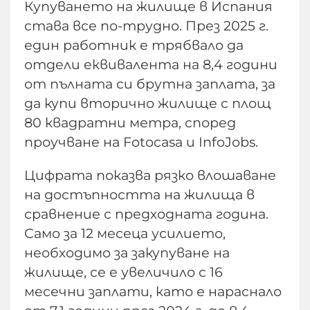
Купуването на жилище в Испания
става все по-трудно. През 2025 г.
един работник е трябвало да
отдели еквивалента на 8,4 години
от пълната си брутна заплата, за
да купи вторично жилище с площ
80 квадратни метра, според
проучване на Fotocasa и InfoJobs.
Цифрата показва рязко влошаване
на достъпността на жилища в
сравнение с предходната година.
Само за 12 месеца усилието,
необходимо за закупуване на
жилище, се е увеличило с 16
месечни заплати, като е нараснало