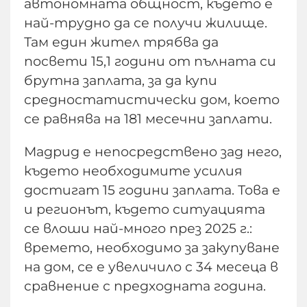
автономната общност, където е
най-трудно да се получи жилище.
Там един жител трябва да
посвети 15,1 години от пълната си
брутна заплата, за да купи
средностатистически дом, което
се равнява на 181 месечни заплати.
Мадрид е непосредствено зад него,
където необходимите усилия
достигат 15 години заплата. Това е
и регионът, където ситуацията
се влоши най-много през 2025 г.:
времето, необходимо за закупуване
на дом, се е увеличило с 34 месеца в
сравнение с предходната година.