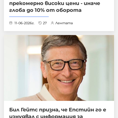
прекомерно високи цени - иначе
глоба до 10% от оборота
11-06-2026г.
27
Лентата
Бил Гейтс призна, че Епстийн го е
изнудвал с информация за