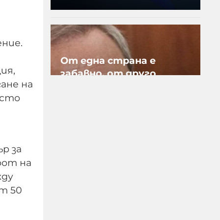
ние.
От една страна е
ия,
забавно, от друго
ане на
много тъжно, когато
 сто
политици, които
нямат хал хабер от
армия и военна техника
се изказват за това, че
р за
съветската техника не
рот на
била годна
жду
09-08-2026г.
219
от 50
Гост-автор