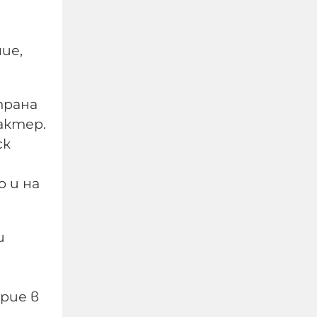
ие,
трана
актер.
ск
 и на
Военни обезвредиха 105-
милиметров снаряд във
и
Видин
09-08-2026г.
65
Лентата
рие в