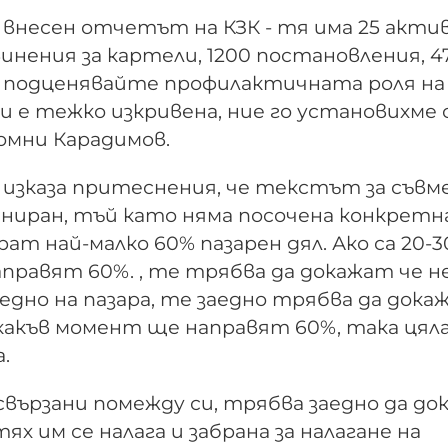
 внесен отчетът на КЗК - тя има 25 акти
нения за картели, 1200 постановления, 4
е подценявайте профилактичната роля на
и е тежко изкривена, ние го установихме 
омни Карадимов.
 изказа притеснения, че текстът за съв
ниран, тъй като няма посочена конкретн
т най-малко 60% пазарен дял. Ако са 20-3
правят 60%. , те трябва да докажат че не
аедно на пазара, те заедно трябва да дока
 някакъв момент ще направят 60%, така ця
.
свързани помежду си, трябва заедно да до
ях им се налага и забрана за налагане на