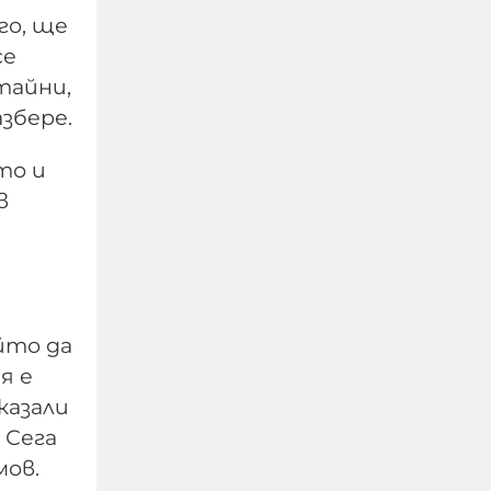
го, ще
се
тайни,
збере.
то и
в
Евростат:
Българският мъж
работи най-малко в ЕС,
холандецът бичи 10
йто да
години повече
я е
09-08-2026г.
186
Лентата
казали
Този човек или не
 Сега
пътува и няма
мов.
НАЙ-ЧЕТЕНИ
никаква