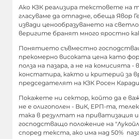
Ако КЗК реализира текстовете на то
гласуваме да отпадне, обеща Явор Ге
извади ценообразуването на светло.
веригите бранят много яростно какв
Понятието съвместно господстващо п
прекомерно високата цена като форм
полза на пазара, а не на комисията -
констатира, както и критерий за в
председателят на КЗК Росен Каради
Покажете ни сектор, който да е ва
не е олигополен - ВиК, ЕРП-та, теле
така в резултат на приватизация и
господстващо положение на "Лукойл",
според текста, ако има над 50% пазар