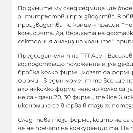
По думите му след седмица ще бъде
антитръстови производства, 8 обви
производства по концентрация. "Н
комисията. Да, веригата на доставк
секторния анализ на храните", прип
Председателят на ПП Асен Василев
господстващо положение е зле дефи
бройка колко фирми могат да формира
фирми - в един момент те все ще на
ако няколко фирми неясно колко са з
не са - дали 20, 30 фирми, те все в
икономика се вкарва в тази хипотеза
След това тези фирми, които не са 
че не пречат на конкуренцията. На т