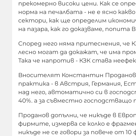
прекомерно високи цени. Как се опре
норма на печалбата - не е ясно какво
сектори, как ще определим иконом
на пазара, как го доказваме, попита В
Според него няма притеснения, че 
лесно могат да докажат, че има про
Така че напротив - КЗК става нееф
Вносителят Константин Проданов с
практика - в Австрия, Германия, Ест
над него, автоматично си в господс
40%. а за съвместно господстващо п
Проданов допълни, че никъде в Европ
фирмите, измерва се колко е фрагм
никъде не се говори за повече от 10 