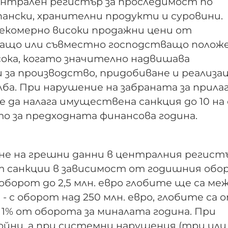
ентрален регистър за проследимост по
пански, хранителни продукти и суровини.
прекомерно високи продажни цени от
ващо или съвместно господстващо положе
сока, когато значително надвишава
за производство, придобиване и реализац
ба. При нарушение на забраната за прилаг
 да налага имуществена санкция до 10 на
 за предходната финансова година.
ане на грешни данни в централния регистъ
т санкции в зависимост от годишния обо
оборот до 2,5 млн. евро глобите ще са ме
е - с оборот над 250 млн. евро, глобите са 
от 1% от оборота за миналата година. При
йни, а при системни нарушения (три или