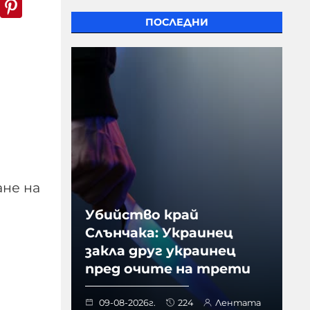
k
er
WhatsApp
Pinterest
ПОСЛЕДНИ
ане на
Убийство край
Слънчака: Украинец
закла друг украинец
пред очите на трети
09-08-2026г.
224
Лентата