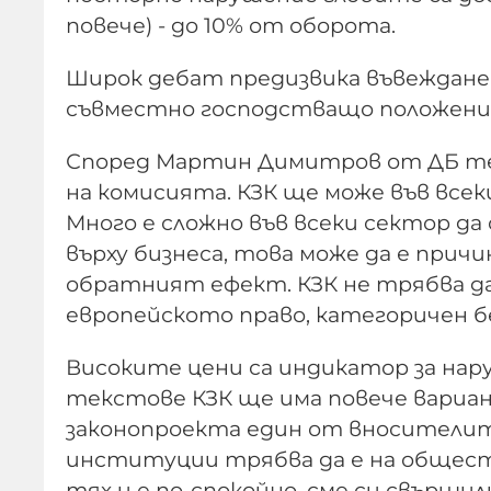
повече) - до 10% от оборота.
Широк дебат предизвика въвеждане
съвместно господстващо положение
Според Мартин Димитров от ДБ те
на комисията. КЗК ще може във всек
Много е сложно във всеки сектор да
върху бизнеса, това може да е причи
обратният ефект. КЗК не трябва да 
европейското право, категоричен 
Високите цени са индикатор за нар
текстове КЗК ще има повече вариа
законопроекта един от вносителит
институции трябва да е на обществ
тях и е по-спокойно, сме си свърши