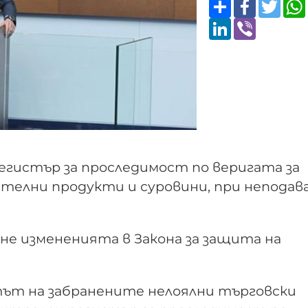
Share
Faceboo
Twitt
LinkedIn
Viber
егистър за проследимост по веригата за
ителни продукти и суровини, при неподав
е измененията в Закона за защита на
тът на забранените нелоялни търговски