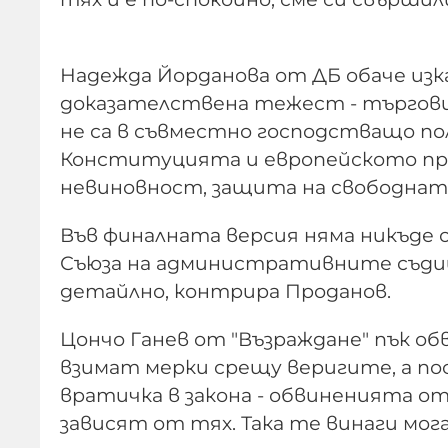
Надежда Йорданова от ДБ обаче изк
доказателствена тежест - търговци
не са в съвместно господстващо по
Конституцията и европейското пра
невиновност, защита на свободнат
Във финалната версия няма никъде 
Съюза на административните съдии
детайлно, контрира Проданов.
Цончо Ганев от "Възраждане" пък о
взимат мерки срещу веригите, а по
вратичка в закона - обвиненията от
зависят от тях. Така те винаги мог