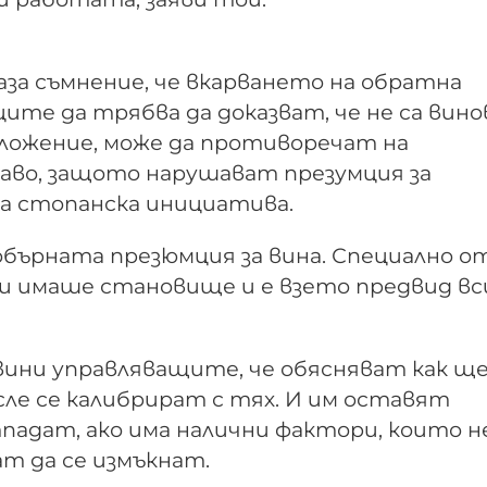
аза съмнение, че вкарването на обратна
те да трябва да доказват, че не са вино
ложение, може да противоречат на
во, защото нарушават презумция за
а стопанска инициатива.
обърната презюмция за вина. Специално о
 имаше становище и е взето предвид вс
бвини управляващите, че обясняват как щ
сле се калибрират с тях. И им оставят
падат, ако има налични фактори, които н
ат да се измъкнат.