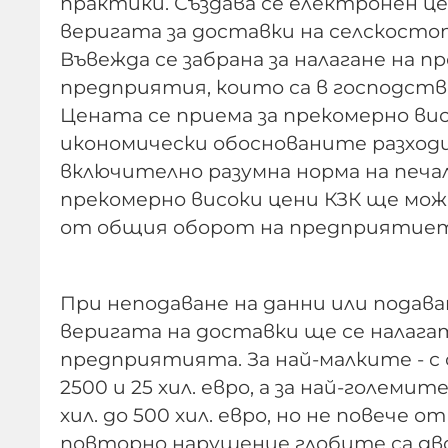
практики. Създава се електронен ц
веригата за доставки на селскосто
Въвежда се забрана за налагане на 
предприятия, които са в господст
Цената се приема за прекомерно ви
икономически обоснованите разходи 
включително разумна норма на печал
прекомерно високи цени КЗК ще може
от общия оборот на предприятието
При неподаване на данни или подав
веригата на доставки ще се налага
предприятията. За най-малките - с 
2500 и 25 хил. евро, а за най-големит
хил. до 500 хил. евро, но не повече 
повторно нарушение глобите са дво