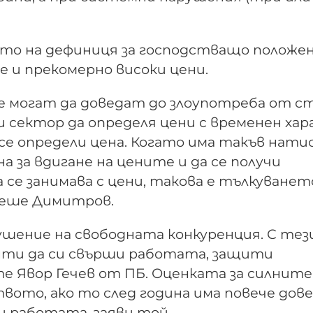
то на дефиниця за господстващо положен
 и прекомерно високи цени.
 могат да доведат до злоупотреба от с
и сектор да определя цени с временен хар
 се определи цена. Когато има такъв нати
на за вдигане на цените и да се получи
се занимава с цени, такова е тълкуването
беше Димитров.
ушение на свободната конкуренция. С тез
нти да си свърши работата, защити
е Явор Гечев от ПБ. Оценката за силните
ото, ако то след година има повече дове
ли работата, заяви той.