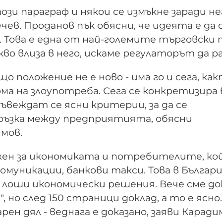
зи параграф и някои се измъкне заради не
чев. Проданов пък обясни, че идеята е да 
 Това е една от най-големите търговски 
о влиза в него, искаме регулаторът да ра
оложение не е ново - има го и сега, как
а на злоупотреба. Сега се конкретизира 
 въвеждат се ясни критерии, за да се
ръзка между предприятията, обясни
мов.
жен за икономиката и потребителите, ко
комуникации, банкови такси. Това в Българи
 лоши икономически решения. Вече сме до
 но след 150 страници доклад, а то е ясно.
ен дял - веднага е доказано, заяви Каради