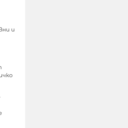
вни и
т
ичко
Край на цените в лева,
от днес на етикетите
само в евро
е
09-08-2026г.
81
Лентата
е