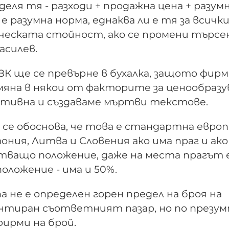
деля тя - разходи + продажна цена + разум
 е разумна норма, еднаква ли е тя за всичк
ическата стойност, ако се промени търс
асилев.
КЗК ще се превърне в бухалка, защото фир
мяна в някои от факторите за ценообразу
ективна и създаваме мъртви текстове.
е обоснова, че това е стандартна европ
ония, Литва и Словения ако има праг и ако
тващо положение, даже на места прагът е
оложение - има и 50%.
а не е определен горен предел на броя на
ентиран съответният пазар, но по презу
фирми на брой.