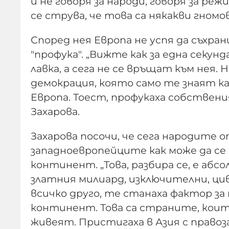
и не говоря за народи, говоря за р
се струва, че това са някакви гном
Според нея Европа не успя да съхра
"профука". „Вижте как за една секу
лавка, а сега не се връщат към нея. 
демокрация, която само те знаят ка
Европа. Тоест, профукаха собствени
Захарова.
Захарова посочи, че сега народите 
западноевропейците как може да се
континент. „Това, разбира се, е абс
златния милиард, изключителни, ци
всичко друго, те станаха фактор з
континент. Това са страните, които
живеят. Пристигаха в Азия с право