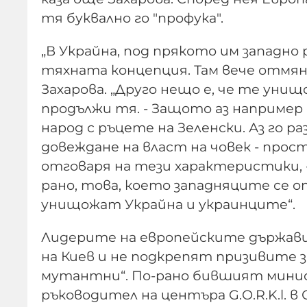
тя буквално го "профука".
„В Украйна, под прякото им западно 
тяхната концепция. Там вече отмяна
Захарова. „Друго нещо е, че те унищ
продължи тя. - Защото аз например
народ с ръцете на Зеленски. Аз го 
довеждане на власт на човек - прос
отговаря на тези характеристики, 
рано, това, което западняците се 
унищожат Украйна и украинците“.
Лидерите на европейските държави
на Киев и не подкрепят призивите з
мутантни“. По-рано бившият мини
ръководител на центъра G.O.R.K.l.