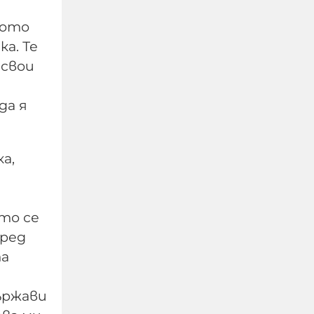
кото
а. Те
 свои
да я
а,
Чудо в „Пирогов“: 15-
годишният борец,
то се
останал парализиран,
оред
отново ходи
та
06-08-2026г.
81
Лентата
ържави