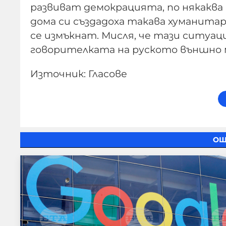
развиват демокрацията, по някаква 
дома си създадоха такава хуманитар
се измъкнат. Мисля, че тази ситуаци
говорителката на руското външно
Източник: Гласове
ОЩ