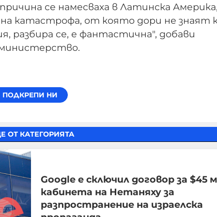
причина се намесваха в Латинска Америка,
на катастрофа, от която дори не знаят к
я, разбира се, е фантастична", добави
 министерство.
Е ОТ КАТЕГОРИЯТА
Google е сключил договор за $45 м
кабинета на Нетаняху за
разпространение на израелска