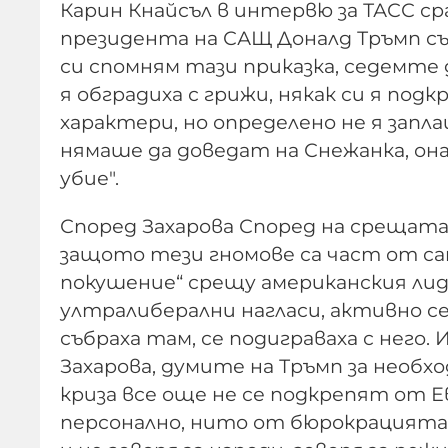
Карин Кнайсъл в интервю за ТАСС с
президента на САЩ Доналд Тръмп съ
си спомням тази приказка, седемте
я обградиха с грижи, някак си я подкр
характери, но определено не я запла
нямаше да доведат на Снежанка, он
убие".
Според Захарова Според на срещата 
защото тези гномове са част от са
покушение“ срещу американския лиде
ултралиберални нагласи, активно с
събраха там, се подиграваха с него. 
Захарова, думите на Тръмп за необ
криза все още не се подкрепят от Е
персонално, нито от бюрокрацията.