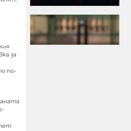
кия
вка за
о по-
Ирландия предлага 26
седмици платено
майчинство на
раната
„бременни мъже“
е-
06-08-2026г.
35
Лентата
итет