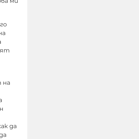
ова ми
го
на
а
нят
Радев: Изграждаме
Национален център за
 на
наблюдение на данни
от Космоса в
а
Доброславци
н
06-08-2026г.
69
Лентата
ак да
да