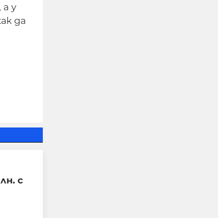
 а у
ак да
Постлиберализмът:
Как се случи и какво
следва?
06-08-2026г.
102
Лентата
лн. с
Този човек или не
пътува и няма
НАЙ-ЧЕТЕНИ
никаква