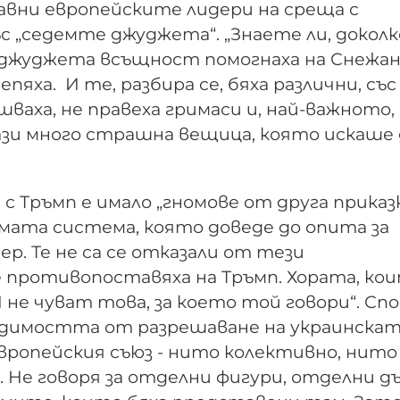
равни европейските лидери на среща с
с „седемте джуджета“. „Знаете ли, докол
 джуджета всъщност помогнаха на Снежанк
епяха. И те, разбира се, бяха различни, със
шваха, не правеха гримаси и, най-важното,
ази много страшна вещица, която искаше 
с Тръмп е имало „гномове от друга приказк
мата система, която доведе до опита за
р. Те не са се отказали от тези
е противопоставяха на Тръмп. Хората, кои
И не чуват това, за което той говори“. Сп
ходимостта от разрешаване на украинска
вропейския съюз - нито колективно, нито
 Не говоря за отделни фигури, отделни д