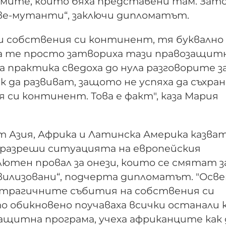
ежимите, които бяха представени там. Зат
ове-мутанти“, заключи дипломатът.
ни собствения си континент, тя буквално 
нда те просто затвориха тази правозащит
На практика сведоха до нула разговорите з
к да развиват, защото не успяха да съхра
я си континент. Това е факт", каза Мария
от Азия, Африка и Латинска Америка казват
 разреши ситуацията на европейския
олютен провал за онези, които се смятат з
вилизовани“, подчерта дипломатът. "Осве
а трагичните събития на собствения си
 обикновено поучаваха всички останали к
защитна програма, учеха африканците как 