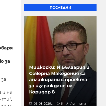
ПОСЛЕДНИ
оваря
ю за
Мицкоски: И България и
.
Северна Македония са
 за
ангажирани с проекта
за изграждане на
Коридор 8
 и не
нти",
06-08-2026г.
6
Лентата
инент,