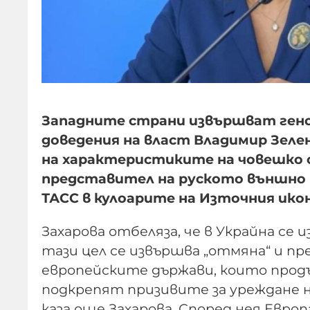
Западните страни извършват геноц
доведения на власт Владимир Зеле
на характеристиките на човешко 
представител на руското външно 
ТАСС в кулоарите на Източния ико
Захарова отбеляза, че в Украйна се
тази цел се извършва „отмяна“ и п
европейските държави, които продъ
подкрепят призивите за уреждане н
каза още Захарова. Според нея Евро