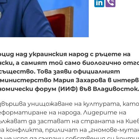
ид над украинския народ с ръцете на
нски, а самият той само биологично отг
същество. Това заяви официалният
министерство Мария Захарова в интерв
номически форум (ИИФ) във Владивосток
 извършва унищожаване на културата, като
реформатиране на народа. Лидерите на
лжават да застават на страната на Киев
а конфликта, приличат на „гномове-мута
па не успя да съхрани собствения си конт