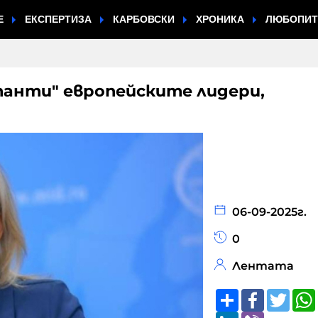
Е
ЕКСПЕРТИЗА
КАРБОВСКИ
ХРОНИКА
ЛЮБОПИ
танти" европейските лидери,
06-09-2025г.
0
Лентата
Share
Faceboo
Twitt
LinkedIn
Viber