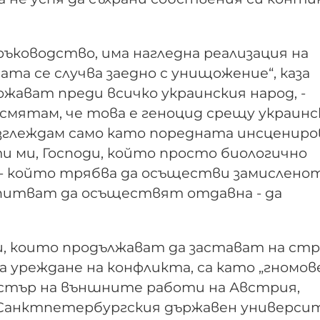
ръководство, има нагледна реализация на
та се случва заедно с унищожение“, каза
ожават преди всичко украинския народ, -
 смятам, че това е геноцид срещу украинс
разглеждам само като поредната инсцениро
ти ми, Господи, който просто биологично
- който трябва да осъществи замисленот
опитват да осъществят отдавна - да
, които продължават да застават на ст
а уреждане на конфликта, са като „гномов
стър на външните работи на Австрия,
 в Санктпетербургския държавен универс