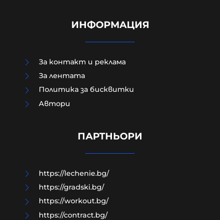
ИНФОРМАЦИЯ
За контакт и реклама
За лентата
Политика за бисквитки
Йотова за дрона: Разочарована
Aвтори
съм от примитивната
политическа употреба на този
инцидент
ПАРТНЬОРИ
09-08-2026г.
21
Лентата
https://lechenie.bg/
https://gradski.bg/
https://workout.bg/
https://contract.bg/