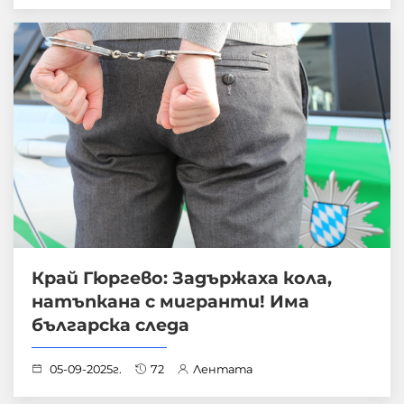
Край Гюргево: Задържаха кола,
натъпкана с мигранти! Има
българска следа
05-09-2025г.
72
Лентата