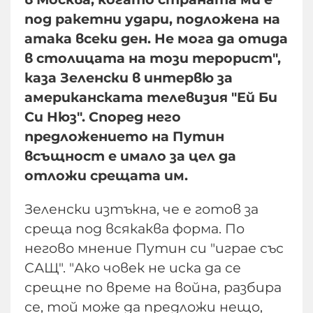
под ракетни удари, подложена на
атака всеки ден. Не мога да отида
в столицата на този терорист",
каза Зеленски в интервю за
американската телевизия "Ей Би
Си Нюз". Според него
предложението на Путин
всъщност е имало за цел да
отложи срещата им.
Зеленски изтъкна, че е готов за
среща под всякаква форма. По
негово мнение Путин си "играе със
САЩ". "Ако човек не иска да се
срещне по време на война, разбира
се, той може да предложи нещо,