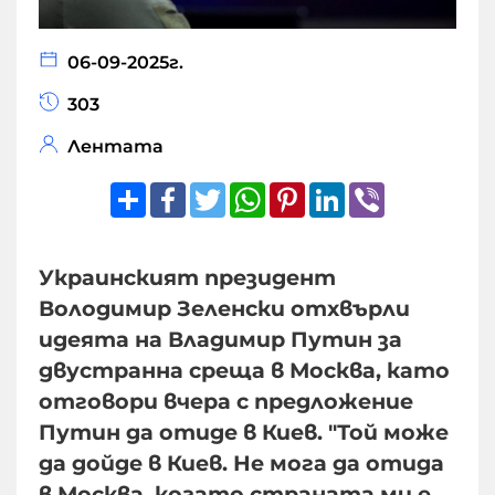
06-09-2025г.
303
Лентата
Share
Facebook
Twitter
WhatsApp
Pinterest
LinkedIn
Viber
Украинският президент
Володимир Зеленски отхвърли
идеята на Владимир Путин за
двустранна среща в Москва, като
отговори вчера с предложение
Путин да отиде в Киев. "Той може
да дойде в Киев. Не мога да отида
в Москва, когато страната ми е