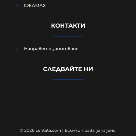
IDEAMAX
КОНТАКТИ
Направете запитване
"Сънди Таймс": Ударите на
СЛЕДВАЙТЕ НИ
Украйна срещу Русия могат да се
окажат в полза на Путин
09-08-2026г.
75
Лентата
© 2026 Lentata.com | Всички права запазени.