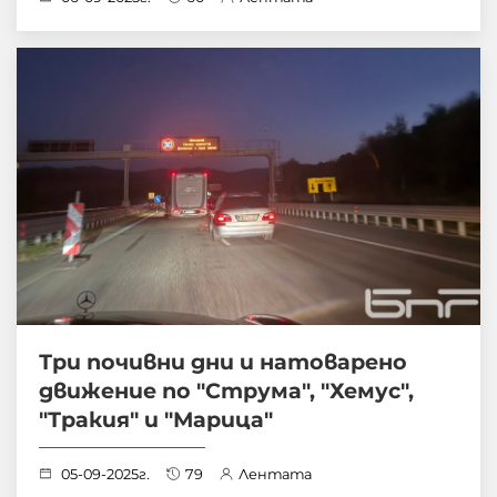
Три почивни дни и натоварено
движение по "Струма", "Хемус",
"Тракия" и "Марица"
05-09-2025г.
79
Лентата