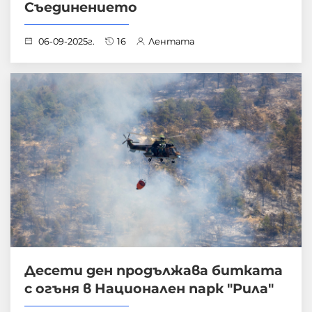
Съединението
06-09-2025г.
16
Лентата
Десети ден продължава битката
с огъня в Национален парк "Рила"