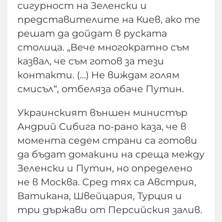
сигурност на Зеленски и
представителите на Киев, ако те
решат да дойдат в руската
столица. „Вече многократно съм
казвал, че съм готов за тези
контакти. (…) Не виждам голям
смисъл“, отбеляза обаче Путин.
Украинският външен министър
Андрий Сибига по-рано каза, че в
момента седем страни са готови
да бъдат домакини на среща между
Зеленски и Путин, но определено
не в Москва. Сред тях са Австрия,
Ватикана, Швейцария, Турция и
три държави от Персийския залив.