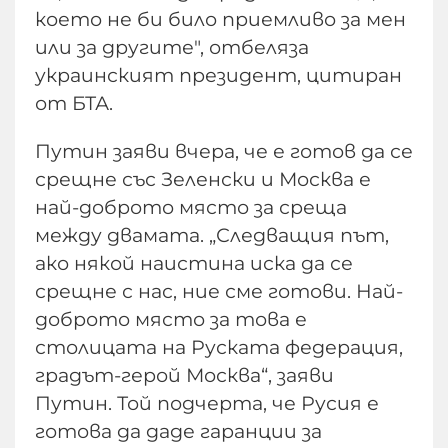
което не би било приемливо за мен
или за другите", отбеляза
украинският президент, цитиран
от БТА.
Путин заяви вчера, че е готов да се
срещне със Зеленски и Москва е
най-доброто място за среща
между двамата. „Следващия път,
ако някой наистина иска да се
срещне с нас, ние сме готови. Най-
доброто място за това е
столицата на Руската федерация,
градът-герой Москва“, заяви
Путин. Той подчерта, че Русия е
готова да даде гаранции за