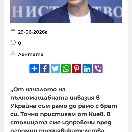
29-06-2026г.
0
Лентата
Share
Facebook
Twitter
WhatsApp
Pinterest
LinkedIn
Viber
„От началото на
пълномащабната инвазия в
Украйна съм рамо до рамо с брат
си. Точно пристигам от Киев. В
столицата сме изправени пред
огромни предизвикателства.