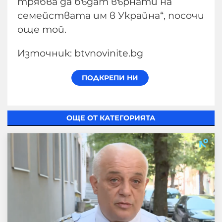
трябва да бъдат върнати на
семействата им в Украйна“, посочи
още той.
Източник: btvnovinite.bg
ОЩЕ ОТ КАТЕГОРИЯТА