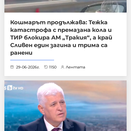
Кошмарът продължава: Тежка
катастрофа с премазана кола и
ТИР блокира АМ „Тракия“, а край
Сливен един загина и трима са
ранени
29-06-2026г.
1150
Лентата