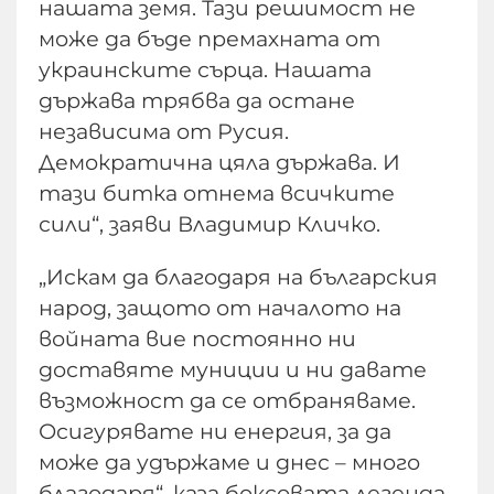
нашата земя. Тази решимост не
може да бъде премахната от
украинските сърца. Нашата
държава трябва да остане
независима от Русия.
Демократична цяла държава. И
тази битка отнема всичките
сили“, заяви Владимир Кличко.
„Искам да благодаря на българския
народ, защото от началото на
войната вие постоянно ни
доставяте муниции и ни давате
възможност да се отбраняваме.
Осигурявате ни енергия, за да
може да удържаме и днес – много
благодаря“, каза боксовата легенда.