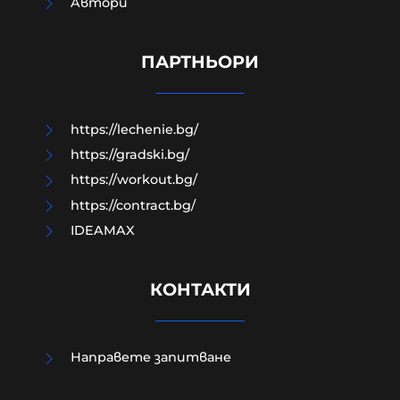
Aвтори
"Младите срещу системата" за
ужаса в Пловдив: Убийството не е
правосъдие!
ПАРТНЬОРИ
07-08-2026г.
230
Лентата
https://lechenie.bg/
https://gradski.bg/
https://workout.bg/
https://contract.bg/
IDEAMAX
КОНТАКТИ
Направете запитване
Украйна спря износа на земеделска