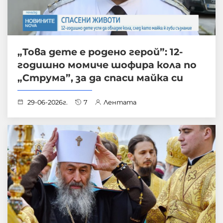
„Това дете е родено герой”: 12-
годишно момиче шофира кола по
„Струма”, за да спаси майка си
29-06-2026г.
7
Лентата