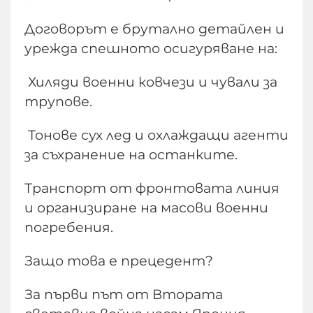
​Договорът е брутално детайлен и
урежда спешното осигуряване на:
Хиляди военни ковчези и чували за
трупове.
Тонове сух лед и охлаждащи агенти
за съхранение на останките.
Транспорт от фронтовата линия
и организиране на масови военни
погребения.
​Защо това е прецедент?
За първи път от Втората