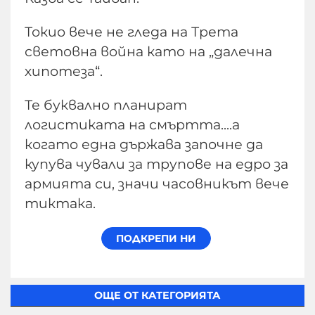
​Токио вече не гледа на Трета
световна война като на „далечна
хипотеза“.
Те буквално планират
логистиката на смъртта....а
когато една държава започне да
купува чували за трупове на едро за
армията си, значи часовникът вече
тиктака.
ОЩЕ ОТ КАТЕГОРИЯТА