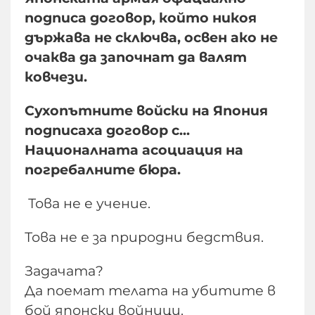
подписа договор, който никоя
държава не сключва, освен ако не
очаква да започнат да валят
ковчези.
​Сухопътните войски на Япония
подписаха договор с...
Националната асоциация на
погребалните бюра.
Това не е учение.
Това не е за природни бедствия.
​Задачата?
Да поемат телата на убитите в
бой японски войници.