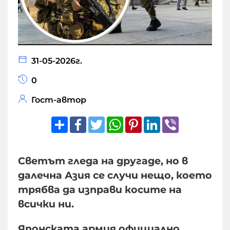
31-05-2026г.
0
Гост-автор
Share
Facebook
Twitter
WhatsApp
Pinterest
LinkedIn
Viber
Светът гледа на другаде, но в
далечна Азия се случи нещо, което
трябва да изправи косите на
всички ни.
​Японската армия официално