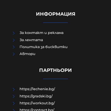
ИНФОРМАЦИЯ
За контакт и реклама
За лентата
Политика за бисквитки
Aвтори
Два хеликоптера гасят голям
пожар на АМ "Тракия"
ПАРТНЬОРИ
06-08-2026г.
30
Лентата
https://lechenie.bg/
https://gradski.bg/
https://workout.bg/
https://contract.bg/