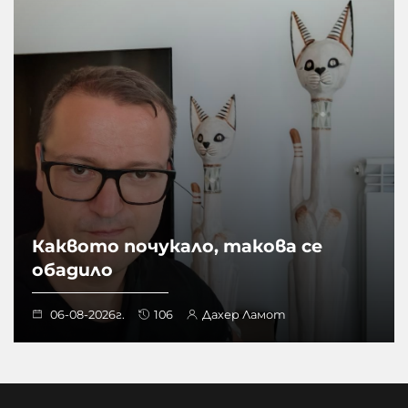
Каквото почукало, такова се
обадило
06-08-2026г.
106
Дахер Ламот