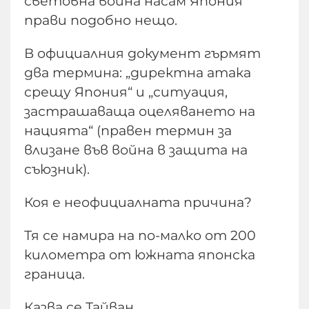
световна война насам Япония
прави подобно нещо.
В официалния документ гърмят
два термина: „директна атака
срещу Япония“ и „ситуация,
застрашаваща оцеляването на
нацията“ (правен термин за
влизане във война в защита на
съюзник).
​Коя е неофициалната причина?
Тя се намира на по-малко от 200
километра от южната японска
граница.
Казва се Тайван.