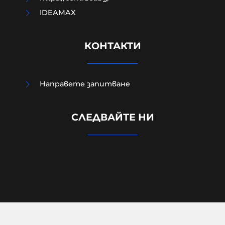
IDEAMAX
КОНТАКТИ
Нови свидетелства за скандала в
Направете запитване
Банско: Местни жители
разказват за арогантно
СЛЕДВАЙТЕ НИ
поведение на еврейските
младежи
06-08-2026г.
194
Лентата
© 2026 Lentata.com | Всички права запазени.