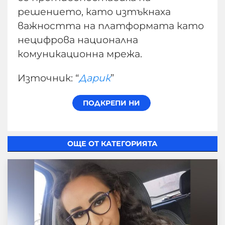
решението, като изтъкнаха
важността на платформата като
нецифрова национална
комуникационна мрежа.
Източник: “
Дарик
”
ОЩЕ ОТ КАТЕГОРИЯТА