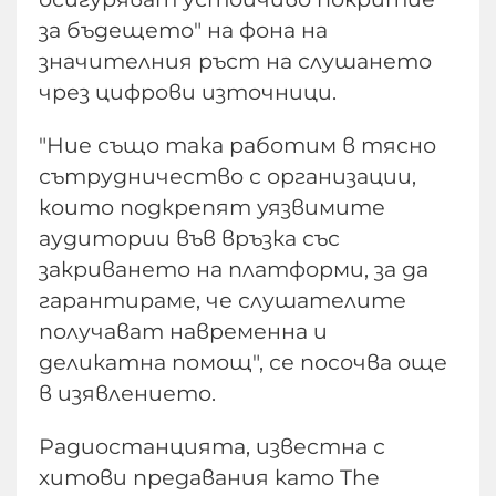
за бъдещето" на фона на
значителния ръст на слушането
чрез цифрови източници.
"Ние също така работим в тясно
сътрудничество с организации,
които подкрепят уязвимите
аудитории във връзка със
закриването на платформи, за да
гарантираме, че слушателите
получават навременна и
деликатна помощ", се посочва още
в изявлението.
Радиостанцията, известна с
хитови предавания като The