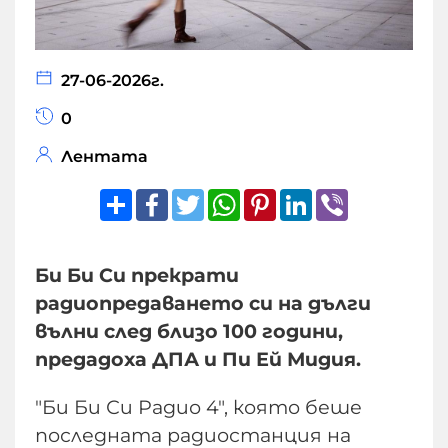
27-06-2026г.
0
Лентата
Share
Facebook
Twitter
WhatsApp
Pinterest
LinkedIn
Viber
Би Би Си прекрати
радиопредаването си на дълги
вълни след близо 100 години,
предадоха ДПА и Пи Ей Мидия.
"Би Би Си Радио 4", която беше
последната радиостанция на