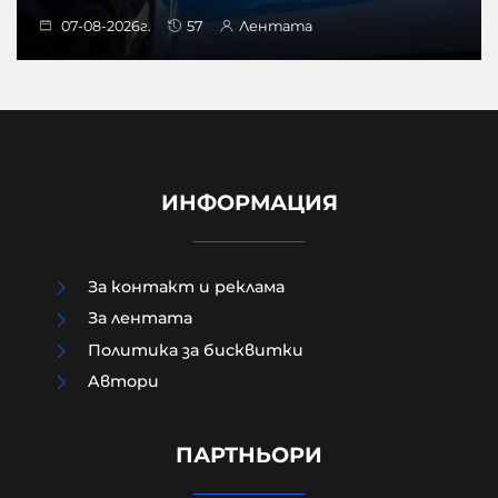
07-08-2026г.
57
Лентата
ИНФОРМАЦИЯ
За контакт и реклама
За лентата
Политика за бисквитки
Aвтори
Д-р Веселин Герев: Отглеждат се
деца-психопати. Най-критичен е
периодът между 12 и 16 г.
ПАРТНЬОРИ