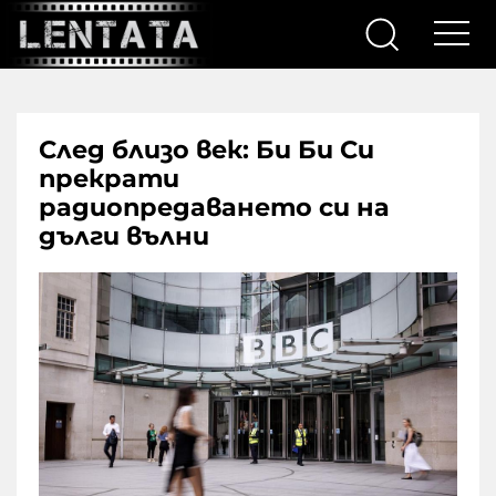
След близо век: Би Би Си
прекрати
радиопредаването си на
дълги вълни