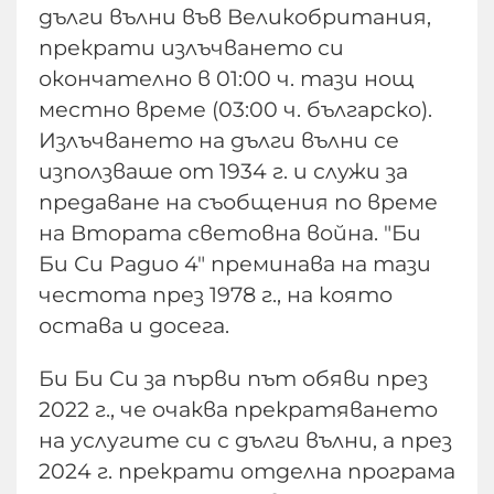
дълги вълни във Великобритания,
прекрати излъчването си
окончателно в 01:00 ч. тази нощ
местно време (03:00 ч. българско).
Излъчването на дълги вълни се
използваше от 1934 г. и служи за
предаване на съобщения по време
на Втората световна война. "Би
Би Си Радио 4" преминава на тази
честота през 1978 г., на която
остава и досега.
Би Би Си за първи път обяви през
2022 г., че очаква прекратяването
на услугите си с дълги вълни, а през
2024 г. прекрати отделна програма