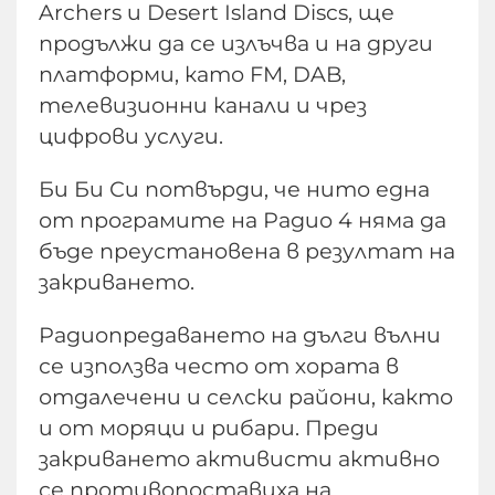
Archers и Desert Island Discs, ще
продължи да се излъчва и на други
платформи, като FM, DAB,
телевизионни канали и чрез
цифрови услуги.
Би Би Си потвърди, че нито една
от програмите на Радио 4 няма да
бъде преустановена в резултат на
закриването.
Радиопредаването на дълги вълни
се използва често от хората в
отдалечени и селски райони, както
и от моряци и рибари. Преди
закриването активисти активно
се противопоставиха на