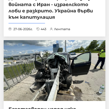
войната с Иран - израелското
лоби е разкрито. Украйна върви
към капитулация
27-06-2026г.
443
Лентата