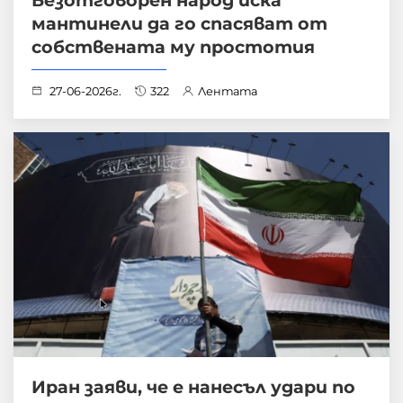
Безотговорен народ иска
мантинели да го спасяват от
собствената му простотия
27-06-2026г.
322
Лентата
Иран заяви, че е нанесъл удари по