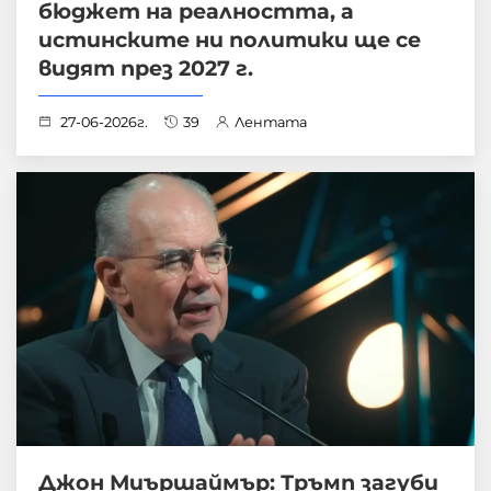
бюджет на реалността, а
истинските ни политики ще се
видят през 2027 г.
27-06-2026г.
39
Лентата
Джон Миършаймър: Тръмп загуби