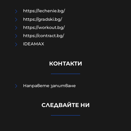
07-08-2026г.
209
Лентата
https://lechenie.bg/
https://gradski.bg/
https://workout.bg/
https://contract.bg/
IDEAMAX
КОНТАКТИ
Направете запитване
Изчезналият свидетел от случая
СЛЕДВАЙТЕ НИ
„Петрохан“: близки се питат
дали Мексиканеца е жив
07-08-2026г.
206
Лентата