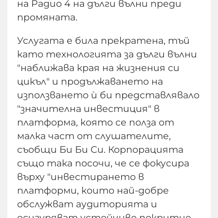
на Радио 4 на дълги вълни преди
промяната.
Услугата е била прекратена, тъй
като технологията за дълги вълни
"наближава края на жизнения си
цикъл" и продължаването на
използването ѝ би представлявало
"значителна инвестиция" в
платформа, която се полза от
малка част от слушателите,
съобщи Би Би Си. Корпорацията
също така посочи, че се фокусира
върху "инвестирането в
платформи, които най-добре
обслужват аудиторията и
осигуряват устойчиво покритие